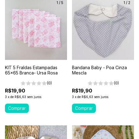
1
/
5
1
/
2
KIT 5 Fraldas Estampadas
Bandana Baby - Poa Cinza
65x65 Branca- Ursa Rosa
Mescla
(0)
(0)
R$19,90
R$19,90
3
x
de
R$6,63
sem juros
3
x
de
R$6,63
sem juros