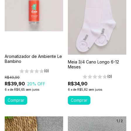
Aromatizador de Ambiente Le
Bambino
Meia 3/4 Cano Longo 6-12
Meses
(0)
(0)
R$49,90
R$39,90
R$34,90
20
% OFF
6
x
de
R$6,65
sem juros
6
x
de
R$5,82
sem juros
1
/
2