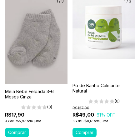
1
/
3
1
/
3
Pó de Banho Calmante
Natural
Meia Bebê Felpada 3-6
Meses Cinza
(0)
(0)
R$127,00
R$17,90
R$49,00
61
% OFF
3
x
de
R$5,97
sem juros
6
x
de
R$8,17
sem juros