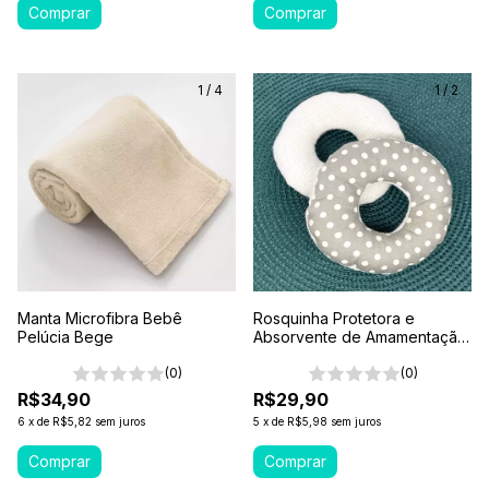
1
/
4
1
/
2
Manta Microfibra Bebê
Rosquinha Protetora e
Pelúcia Bege
Absorvente de Amamentação
Marrom
(0)
(0)
R$34,90
R$29,90
6
x
de
R$5,82
sem juros
5
x
de
R$5,98
sem juros