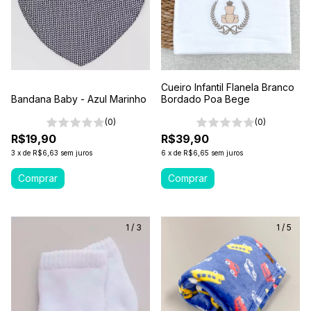
Cueiro Infantil Flanela Branco
Bandana Baby - Azul Marinho
Bordado Poa Bege
(0)
(0)
R$19,90
R$39,90
3
x
de
R$6,63
sem juros
6
x
de
R$6,65
sem juros
1
/
3
1
/
5