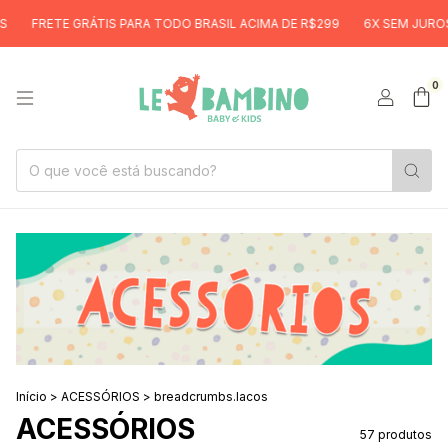
S PARA TODO BRASIL ACIMA DE R$299
6X SEM JUROS
FRETE GRÁTIS
0
Início
>
ACESSÓRIOS
>
breadcrumbs.lacos
ACESSÓRIOS
57 produtos