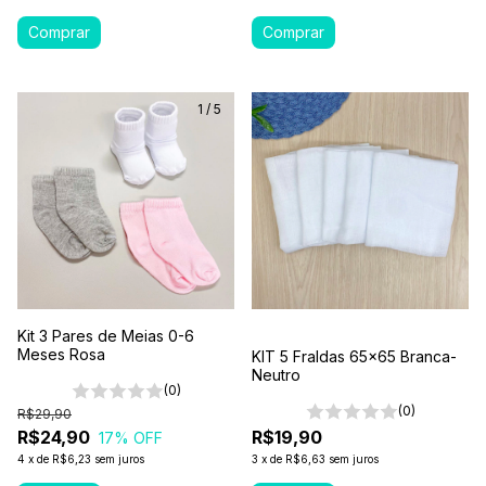
1
/
5
Kit 3 Pares de Meias 0-6
Meses Rosa
KIT 5 Fraldas 65x65 Branca-
Neutro
(0)
(0)
R$29,90
R$24,90
R$19,90
17
% OFF
4
x
de
R$6,23
sem juros
3
x
de
R$6,63
sem juros