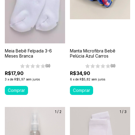
Meia Bebê Felpada 3-6
Manta Microfibra Bebê
Meses Branca
Pelúcia Azul Carros
(0)
(0)
R$17,90
R$34,90
3
x
de
R$5,97
sem juros
6
x
de
R$5,82
sem juros
1
/
2
1
/
3