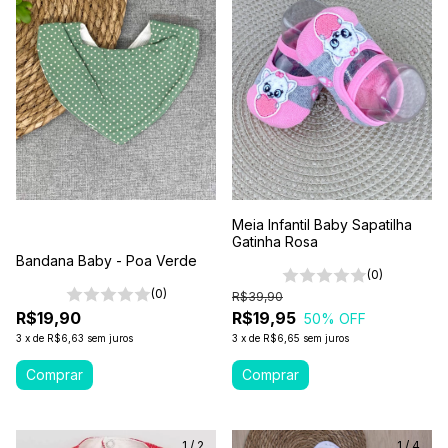
Meia Infantil Baby Sapatilha
Gatinha Rosa
Bandana Baby - Poa Verde
(0)
(0)
R$39,90
R$19,90
R$19,95
50
% OFF
3
x
de
R$6,63
sem juros
3
x
de
R$6,65
sem juros
1
/
2
1
/
4