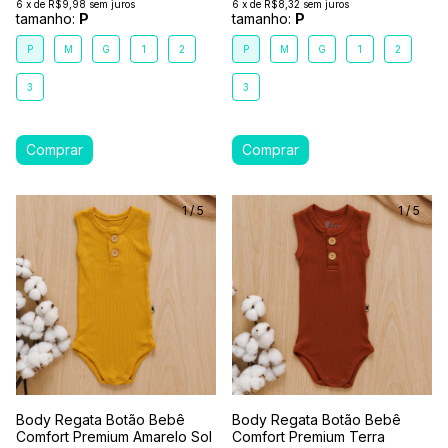
6
x
de
R$9,98
sem juros
6
x
de
R$8,32
sem juros
tamanho:
P
tamanho:
P
P
M
G
1
2
P
M
G
1
2
3
3
1
/
5
1
/
5
Body Regata Botão Bebê
Body Regata Botão Bebê
Comfort Premium Amarelo Sol
Comfort Premium Terra