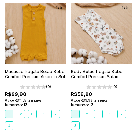
1
/
5
1
/
5
Macacão Regata Botão Bebê
Body Botão Regata Bebê
Comfort Premium Amarelo Sol
Comfort Premium Safari
(0)
(0)
R$69,90
R$59,90
6
x
de
R$11,65
sem juros
6
x
de
R$9,98
sem juros
tamanho:
P
tamanho:
P
P
M
G
1
2
P
M
G
1
2
3
3