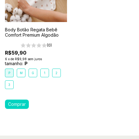
Body Botão Regata Bebê
Comfort Premium Algodão
(0)
R$59,90
6
x
de
R$9,98
sem juros
tamanho:
P
P
M
G
1
2
3