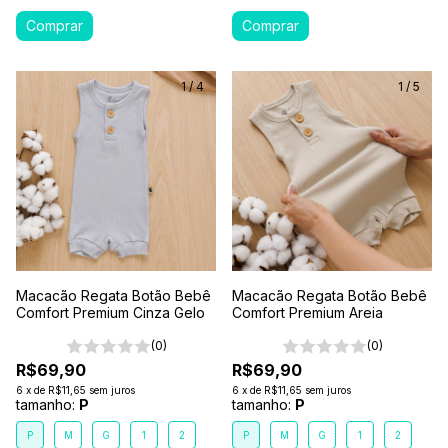
1
/
4
1
/
5
Macacão Regata Botão Bebê
Macacão Regata Botão Bebê
Comfort Premium Cinza Gelo
Comfort Premium Areia
(0)
(0)
R$69,90
R$69,90
6
x
de
R$11,65
sem juros
6
x
de
R$11,65
sem juros
tamanho:
P
tamanho:
P
P
M
G
1
2
P
M
G
1
2