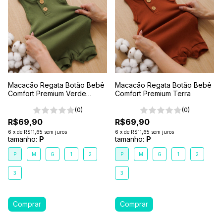
Macacão Regata Botão Bebê
Macacão Regata Botão Bebê
Comfort Premium Verde
Comfort Premium Terra
Floresta
(0)
(0)
R$69,90
R$69,90
6
x
de
R$11,65
sem juros
6
x
de
R$11,65
sem juros
tamanho:
P
tamanho:
P
P
M
G
1
2
P
M
G
1
2
3
3