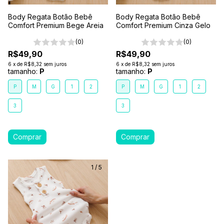
Body Regata Botão Bebê
Body Regata Botão Bebê
Comfort Premium Bege Areia
Comfort Premium Cinza Gelo
(0)
(0)
R$49,90
R$49,90
6
x
de
R$8,32
sem juros
6
x
de
R$8,32
sem juros
tamanho:
P
tamanho:
P
P
M
G
1
2
P
M
G
1
2
3
3
1
/
5