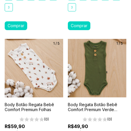
3
3
1
/
5
1
/
5
Body Botão Regata Bebê
Body Regata Botão Bebê
Comfort Premium Folhas
Comfort Premium Verde
Floresta
(0)
(0)
R$59,90
R$49,90