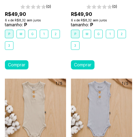
(0)
(0)
R$49,90
R$49,90
6
x
de
R$8,32
sem juros
6
x
de
R$8,32
sem juros
tamanho:
P
tamanho:
P
P
M
G
1
2
P
M
G
1
2
3
3
1
/
5
1
/
5