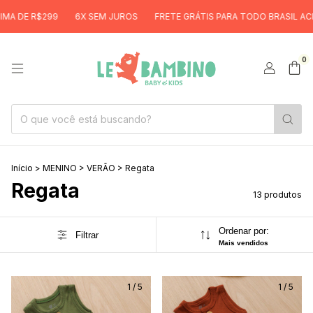
DE R$299
6X SEM JUROS
FRETE GRÁTIS PARA TODO BRASIL ACIMA D
0
Início
>
MENINO
>
VERÃO
>
Regata
Regata
13 produtos
Ordenar por:
Filtrar
Mais vendidos
1
/
5
1
/
5