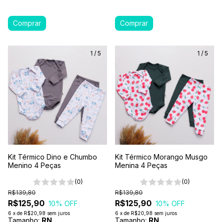
1
/
5
1
/
5
Kit Térmico Dino e Chumbo
Kit Térmico Morango Musgo
Menino 4 Peças
Menina 4 Peças
(0)
(0)
R$139,80
R$139,80
R$125,90
R$125,90
10
% OFF
10
% OFF
6
x
de
R$20,98
sem juros
6
x
de
R$20,98
sem juros
Tamanho:
RN
Tamanho:
RN