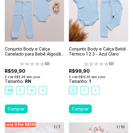
Conjunto Body e Calça
Conjunto Body e Calça Bebê
Canelado para Bebê Algodão
Térmico 1 2 3 - Azul Claro
Antialérgico Azul Claro
(0)
(0)
R$59,90
R$99,90
6
x
de
R$9,98
sem juros
6
x
de
R$16,65
sem juros
Tamanho:
RN
Tamanho:
1
RN
P
M
G
1
2
3
Leve 3 Por R$149
Leve 3 Por R$149
Leve 3 Por R$149
Leve
1
/
7
1
/
10