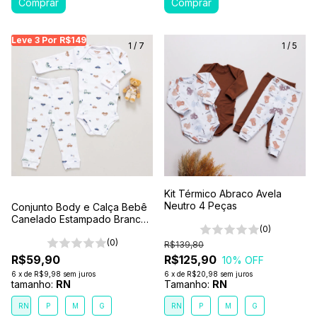
Leve 3 Por R$149
Leve 3 Por R$149
Leve 3 Por R$149
Leve
1
/
7
1
/
5
Kit Térmico Abraco Avela
Neutro 4 Peças
Conjunto Body e Calça Bebê
Canelado Estampado Branco-
(0)
Carros
(0)
R$139,80
R$59,90
R$125,90
10
% OFF
6
x
de
R$9,98
sem juros
6
x
de
R$20,98
sem juros
tamanho:
RN
Tamanho:
RN
RN
P
M
G
RN
P
M
G