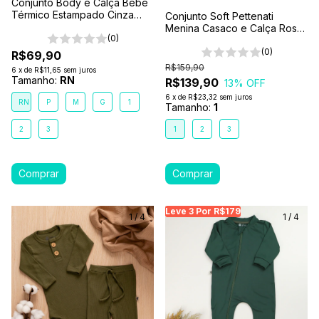
Conjunto Body e Calça Bebê
Térmico Estampado Cinza
Conjunto Soft Pettenati
Dino
Menina Casaco e Calça Rosa
(0)
Pink Coração 1-2-3
(0)
R$69,90
R$159,90
6
x
de
R$11,65
sem juros
Tamanho:
RN
R$139,90
13
% OFF
6
x
de
R$23,32
sem juros
RN
P
M
G
1
Tamanho:
1
2
3
1
2
3
Leve 3 Por R$179
Leve 3 Por R$179
Le
1
/
4
1
/
4