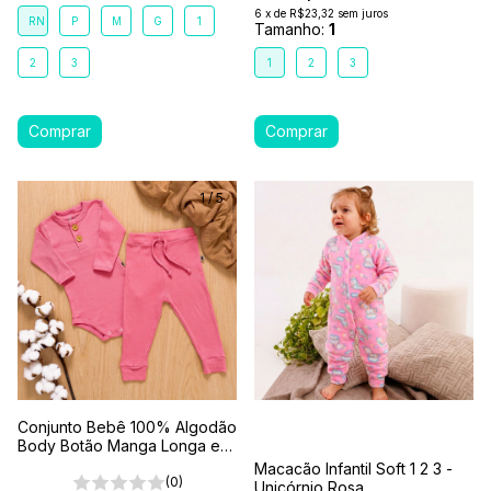
6
x
de
R$23,32
sem juros
RN
P
M
G
1
Tamanho:
1
2
3
1
2
3
1
/
5
Conjunto Bebê 100% Algodão
Body Botão Manga Longa e
Calça Comfort Coral
Macacão Infantil Soft 1 2 3 -
(0)
Unicórnio Rosa