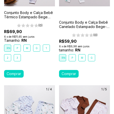
Conjunto Body e Calça Bebê
Térmico Estampado Bege
Cogumelo
Conjunto Body e Calça Bebê
(0)
Canelado Estampado Bege-
Dino Verde
R$69,90
(0)
6
x
de
R$11,65
sem juros
Tamanho:
RN
R$59,90
6
x
de
R$9,98
sem juros
RN
P
M
G
1
tamanho:
RN
2
3
RN
P
M
G
1
/
4
1
/
5