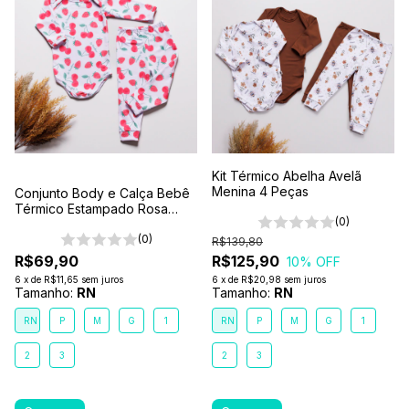
Kit Térmico Abelha Avelã
Menina 4 Peças
Conjunto Body e Calça Bebê
Térmico Estampado Rosa
(0)
Morango
(0)
R$139,80
R$69,90
R$125,90
10
% OFF
6
x
de
R$11,65
sem juros
6
x
de
R$20,98
sem juros
Tamanho:
RN
Tamanho:
RN
RN
P
M
G
1
RN
P
M
G
1
2
3
2
3