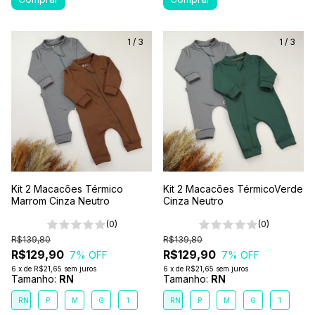
1
/
3
1
/
3
Kit 2 Macacões Térmico
Kit 2 Macacões TérmicoVerde
Marrom Cinza Neutro
Cinza Neutro
(0)
(0)
R$139,80
R$139,80
R$129,90
R$129,90
7
% OFF
7
% OFF
6
x
de
R$21,65
sem juros
6
x
de
R$21,65
sem juros
Tamanho:
RN
Tamanho:
RN
RN
P
M
G
1
RN
P
M
G
1