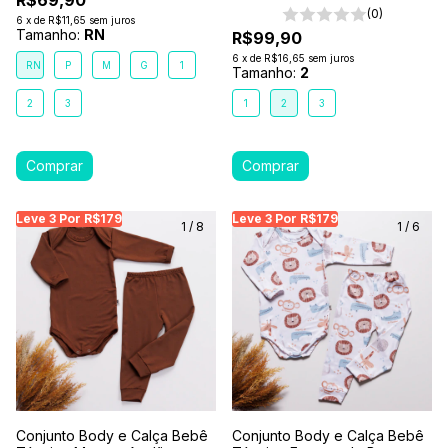
R$69,90
(0)
6
x
de
R$11,65
sem juros
Tamanho:
RN
R$99,90
6
x
de
R$16,65
sem juros
RN
P
M
G
1
Tamanho:
2
2
3
1
2
3
Leve 3 Por R$179
Leve 3 Por R$179
Leve 3 Por R$179
Leve 3 Por R$179
Leve 3 Por R$179
Leve
Le
1
/
8
1
/
6
Conjunto Body e Calça Bebê
Conjunto Body e Calça Bebê