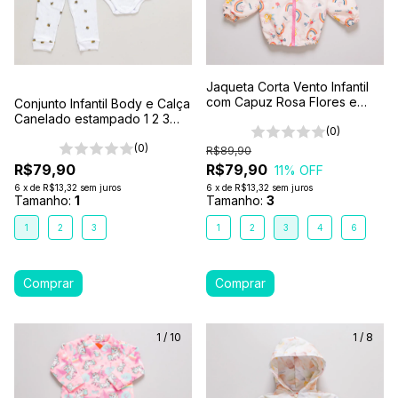
Jaqueta Corta Vento Infantil
com Capuz Rosa Flores e
Conjunto Infantil Body e Calça
Arco-íris
Canelado estampado 1 2 3
(0)
Branco- Abelhinha
(0)
R$89,90
R$79,90
R$79,90
11
% OFF
6
x
de
R$13,32
sem juros
6
x
de
R$13,32
sem juros
Tamanho:
1
Tamanho:
3
1
2
3
1
2
3
4
6
1
/
10
1
/
8