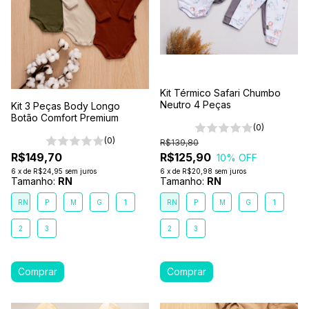
Kit Térmico Safari Chumbo
Neutro 4 Peças
Kit 3 Peças Body Longo
Botão Comfort Premium
(0)
(0)
R$139,80
R$149,70
R$125,90
10
% OFF
6
x
de
R$24,95
sem juros
6
x
de
R$20,98
sem juros
Tamanho:
RN
Tamanho:
RN
RN
P
M
G
1
RN
P
M
G
1
2
3
2
3