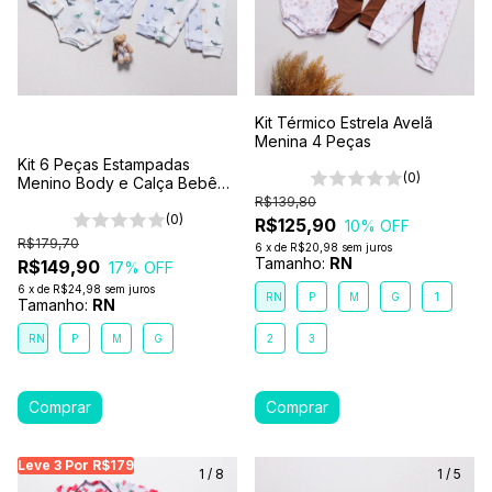
Kit Térmico Estrela Avelã
Menina 4 Peças
Kit 6 Peças Estampadas
(0)
Menino Body e Calça Bebê
100% Algodão Premium
R$139,80
(0)
R$125,90
10
% OFF
R$179,70
6
x
de
R$20,98
sem juros
Tamanho:
RN
R$149,90
17
% OFF
6
x
de
R$24,98
sem juros
RN
P
M
G
1
Tamanho:
RN
RN
P
M
G
2
3
Leve 3 Por R$179
Leve 3 Por R$179
Leve 3 Por R$179
Leve
1
/
8
1
/
5