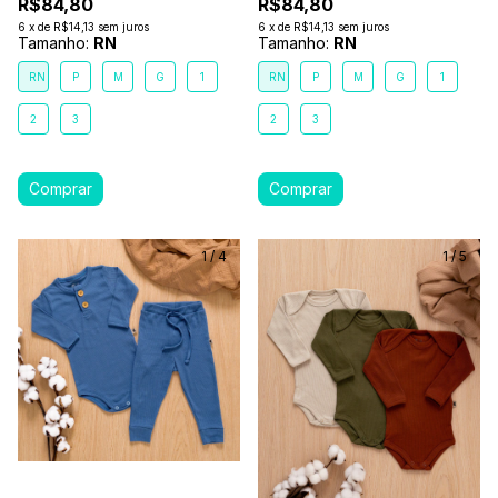
R$84,80
R$84,80
6
x
de
R$14,13
sem juros
6
x
de
R$14,13
sem juros
Tamanho:
RN
Tamanho:
RN
RN
P
M
G
1
RN
P
M
G
1
2
3
2
3
1
/
4
1
/
5