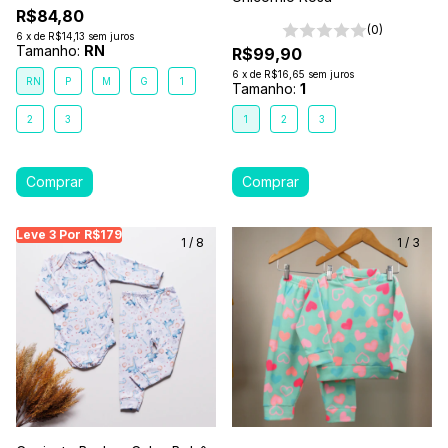
R$84,80
(0)
6
x
de
R$14,13
sem juros
Tamanho:
RN
R$99,90
6
x
de
R$16,65
sem juros
RN
P
M
G
1
Tamanho:
1
2
3
1
2
3
Leve 3 Por R$179
Leve 3 Por R$179
Leve 3 Por R$179
Leve
1
/
8
1
/
3