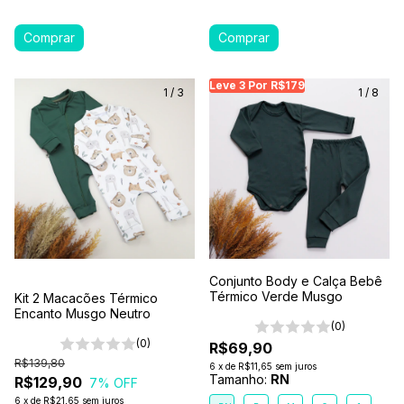
Leve 3 Por R$179
Leve 3 Por R$179
Le
1
/
3
1
/
8
Conjunto Body e Calça Bebê
Térmico Verde Musgo
Kit 2 Macacões Térmico
Encanto Musgo Neutro
(0)
(0)
R$69,90
R$139,80
6
x
de
R$11,65
sem juros
Tamanho:
RN
R$129,90
7
% OFF
6
x
de
R$21,65
sem juros