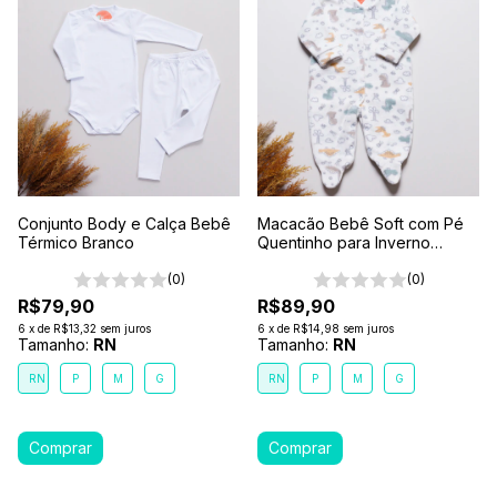
Conjunto Body e Calça Bebê
Macacão Bebê Soft com Pé
Térmico Branco
Quentinho para Inverno
Estampado Dinossauro
(0)
(0)
R$79,90
R$89,90
6
x
de
R$13,32
sem juros
6
x
de
R$14,98
sem juros
Tamanho:
RN
Tamanho:
RN
RN
P
M
G
RN
P
M
G