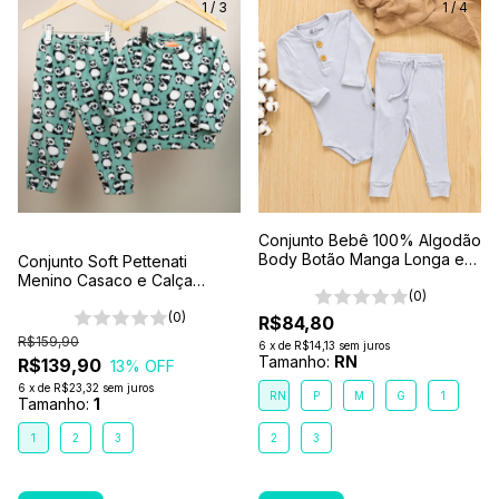
1
/
3
1
/
4
Conjunto Bebê 100% Algodão
Body Botão Manga Longa e
Conjunto Soft Pettenati
Calça Comfort Gelo
Menino Casaco e Calça
(0)
Verde Panda
(0)
R$84,80
R$159,90
6
x
de
R$14,13
sem juros
Tamanho:
RN
R$139,90
13
% OFF
6
x
de
R$23,32
sem juros
RN
P
M
G
1
Tamanho:
1
1
2
3
2
3