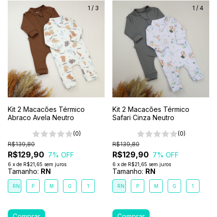
1
/
3
1
/
4
Kit 2 Macacões Térmico
Kit 2 Macacões Térmico
Abraco Avela Neutro
Safari Cinza Neutro
(0)
(0)
R$139,80
R$139,80
R$129,90
R$129,90
7
% OFF
7
% OFF
6
x
de
R$21,65
sem juros
6
x
de
R$21,65
sem juros
Tamanho:
RN
Tamanho:
RN
RN
P
M
G
1
RN
P
M
G
1