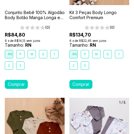
Conjunto Bebê 100% Algodão
Kit 3 Peças Body Longo
Body Botão Manga Longa e
Comfort Premium
Calça Comfort Azul
(0)
(0)
R$84,80
R$134,70
6
x
de
R$14,13
sem juros
6
x
de
R$22,45
sem juros
Tamanho:
RN
Tamanho:
RN
RN
P
M
G
1
RN
P
M
G
1
2
3
2
3
1
/
4
1
/
5