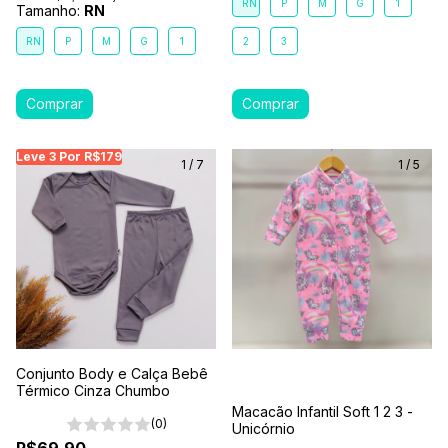
RN
P
M
G
1
Tamanho:
RN
RN
P
M
G
1
2
3
Leve 3 Por R$179
Leve 3 Por R$179
Leve 3 Por R$179
Leve
1
/
7
1
/
5
Conjunto Body e Calça Bebê
Térmico Cinza Chumbo
Macacão Infantil Soft 1 2 3 -
(0)
Unicórnio