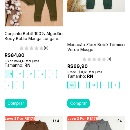
Conjunto Bebê 100% Algodão
Body Botão Manga Longa e
Calça Comfort Floresta
Macacão Zíper Bebê Térmico
(0)
Verde Musgo
R$84,80
(0)
6
x
de
R$14,13
sem juros
Tamanho:
RN
R$69,90
6
x
de
R$11,65
sem juros
RN
P
M
G
1
Tamanho:
RN
2
3
RN
P
M
G
1
Leve 3 Por R$179
Leve 3 Por R$179
Leve 3 Por R$179
Leve 3 Por R$179
Leve 3 Por R$179
Leve
Le
1
/
4
1
/
4