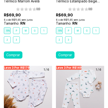
Térmico Marrom Avelã
Térmico Estampado Bege
Amigos da selva
(0)
(0)
R$69,90
R$69,90
6
x
de
R$11,65
sem juros
6
x
de
R$11,65
sem juros
Tamanho:
RN
Tamanho:
RN
RN
P
M
G
1
RN
P
M
G
1
2
3
2
3
Leve 3 Por R$179
Leve 3 Por R$179
Leve 3 Por R$179
Leve 3 Por R$149
Leve 3 Por R$149
Leve
Le
1
/
6
1
/
6