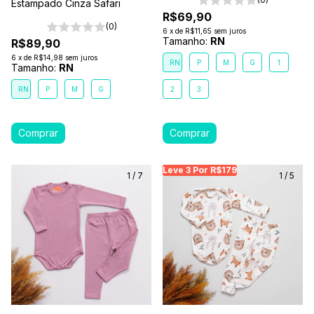
Estampado Cinza Safari
R$69,90
(0)
6
x
de
R$11,65
sem juros
Tamanho:
RN
R$89,90
6
x
de
R$14,98
sem juros
RN
P
M
G
1
Tamanho:
RN
RN
P
M
G
2
3
Leve 3 Por R$179
Leve 3 Por R$179
Le
1
/
7
1
/
5