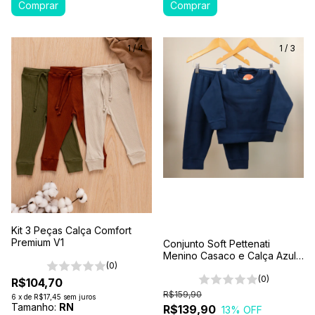
1
/
4
1
/
3
Kit 3 Peças Calça Comfort
Premium V1
Conjunto Soft Pettenati
Menino Casaco e Calça Azul
(0)
Marinho 1-2-3
(0)
R$104,70
R$159,90
6
x
de
R$17,45
sem juros
Tamanho:
RN
R$139,90
13
% OFF