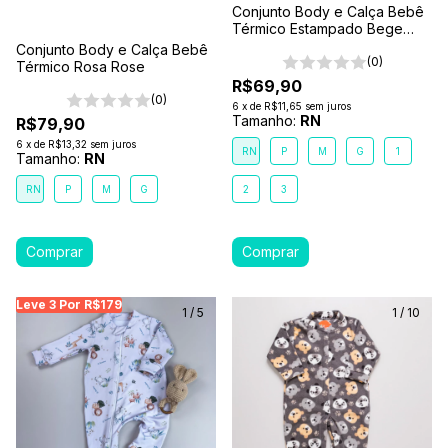
Conjunto Body e Calça Bebê
Térmico Estampado Bege
Encanto da Floresta
Conjunto Body e Calça Bebê
(0)
Térmico Rosa Rose
R$69,90
(0)
6
x
de
R$11,65
sem juros
Tamanho:
RN
R$79,90
6
x
de
R$13,32
sem juros
RN
P
M
G
1
Tamanho:
RN
RN
P
M
G
2
3
Leve 3 Por R$179
Leve 3 Por R$179
Leve 3 Por R$179
Leve
1
/
5
1
/
10