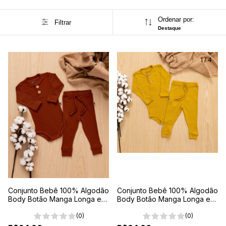
Ordenar por:
Filtrar
Destaque
1
/
4
1
/
4
Conjunto Bebê 100% Algodão
Conjunto Bebê 100% Algodão
Body Botão Manga Longa e
Body Botão Manga Longa e
Calça Comfort Terra
Calça Comfort Amarelo
(0)
(0)