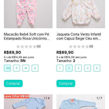
Macacão Bebê Soft com Pé
Jaqueta Corta Vento Infantil
Estampado Rosa Unicórnio
com Capuz Bege Céu em
Arco-Íris
Aquarela
(0)
(0)
R$89,90
R$89,90
6
x
de
R$14,98
sem juros
6
x
de
R$14,98
sem juros
Tamanho:
RN
Tamanho:
2
RN
P
M
G
1
2
3
4
6
Leve 3 Por R$149
Leve 3 Por R$149
Leve 3 Por R$149
Leve
1
/
4
1
/
7