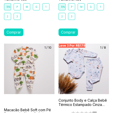
RN
P
M
G
1
RN
P
M
G
1
2
3
2
3
Leve 3 Por R$179
Leve 3 Por R$179
Le
1
/
10
1
/
8
Conjunto Body e Calça Bebê
Térmico Estampado Cinza
Safari
Macacão Bebê Soft com Pé
(0)