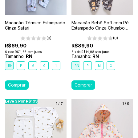
Macacão Térmico Estampado
Macacão Bebê Soft com Pé
Cinza Safari
Estampado Cinza Chumbo
Urso
(0)
(0)
R$69,90
R$89,90
6
x
de
R$11,65
sem juros
6
x
de
R$14,98
sem juros
Tamanho:
RN
Tamanho:
RN
RN
P
M
G
1
RN
P
M
G
Leve 3 Por R$199
Leve 3 Por R$199
Leve 3 Por R$199
Leve
1
/
7
1
/
9