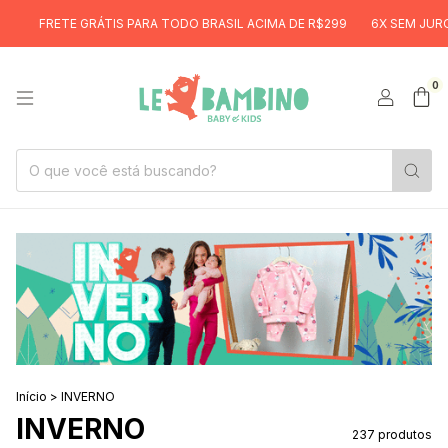
ÁTIS PARA TODO BRASIL ACIMA DE R$299
6X SEM JUROS
FRETE GR
0
Início
>
INVERNO
INVERNO
237 produtos