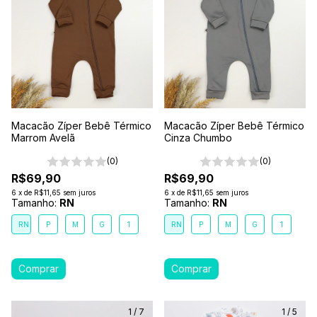
Macacão Zíper Bebê Térmico
Macacão Zíper Bebê Térmico
Marrom Avelã
Cinza Chumbo
(0)
(0)
R$69,90
R$69,90
6
x
de
R$11,65
sem juros
6
x
de
R$11,65
sem juros
Tamanho:
RN
Tamanho:
RN
RN
P
M
G
1
RN
P
M
G
1
1
/
7
1
/
5