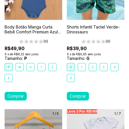
Body Botão Manga Curta
Shorts Infantil Tactel Verde-
Bebê Comfort Premium Azul
Dinossauro
Mar
(0)
(0)
R$49,90
R$39,90
6
x
de
R$8,32
sem juros
6
x
de
R$6,65
sem juros
Tamanho:
P
Tamanho:
G
P
M
G
1
2
G
1
2
3
4
3
6
Leve 3 Por R$149
Leve 3 Por R$149
Le
1
/
5
1
/
7