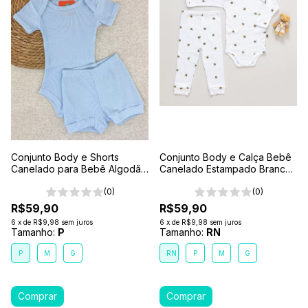
Conjunto Body e Shorts
Conjunto Body e Calça Bebê
Canelado para Bebê Algodão
Canelado Estampado Branco-
Antialérgico Azul Claro
Abelhinha
(0)
(0)
R$59,90
R$59,90
6
x
de
R$9,98
sem juros
6
x
de
R$9,98
sem juros
Tamanho:
P
Tamanho:
RN
P
M
G
RN
P
M
G