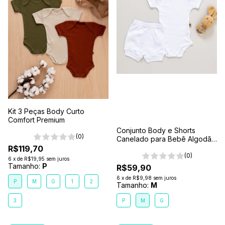
Kit 3 Peças Body Curto
Comfort Premium
Conjunto Body e Shorts
(0)
Canelado para Bebê Algodão
Antialérgico Branco
R$119,70
(0)
6
x
de
R$19,95
sem juros
Tamanho:
P
R$59,90
6
x
de
R$9,98
sem juros
P
M
G
1
2
Tamanho:
M
3
P
M
G