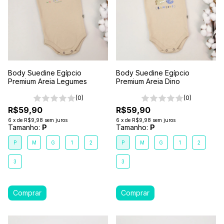
Body Suedine Egípcio
Body Suedine Egípcio
Premium Areia Legumes
Premium Areia Dino
(0)
(0)
R$59,90
R$59,90
6
x
de
R$9,98
sem juros
6
x
de
R$9,98
sem juros
Tamanho:
P
Tamanho:
P
P
M
G
1
2
P
M
G
1
2
3
3