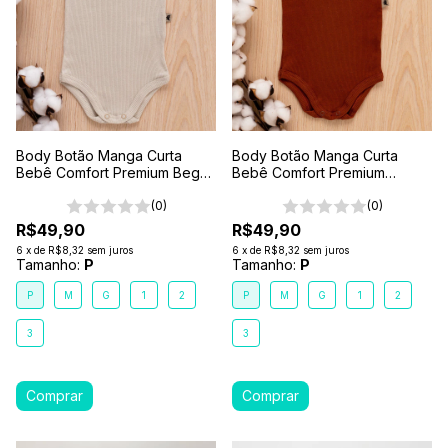
Body Botão Manga Curta
Body Botão Manga Curta
Bebê Comfort Premium Bege
Bebê Comfort Premium
Areia
Marrom Terra
(0)
(0)
R$49,90
R$49,90
6
x
de
R$8,32
sem juros
6
x
de
R$8,32
sem juros
Tamanho:
P
Tamanho:
P
P
M
G
1
2
P
M
G
1
2
3
3