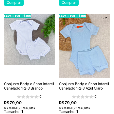
Leve 3 Por R$199
Leve 3 Por R$199
Leve 3 Por R$199
Leve 3 Por R$199
Leve 3 Por R$199
Le
1
/
2
1
/
2
Conjunto Body e Short Infantil
Conjunto Body e Short Infantil
Canelado 1-2-3 Branco
Canelado 1-2-3 Azul Claro
(0)
(0)
R$79,90
R$79,90
6
x
de
R$13,32
sem juros
6
x
de
R$13,32
sem juros
Tamanho:
1
Tamanho:
1