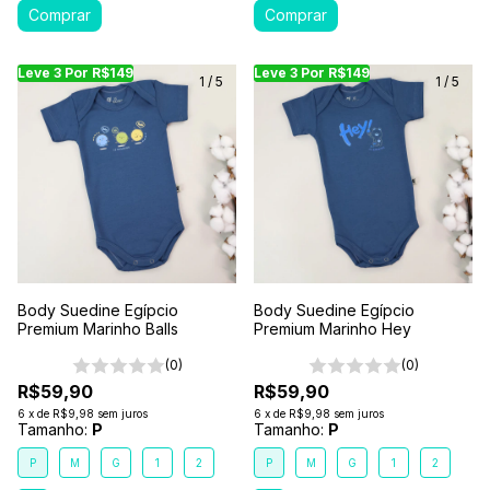
Leve 3 Por R$149
Leve 3 Por R$149
Leve 3 Por R$149
Leve 3 Por R$149
Leve 3 Por R$149
Leve
Le
1
/
5
1
/
5
Body Suedine Egípcio
Body Suedine Egípcio
Premium Marinho Balls
Premium Marinho Hey
(0)
(0)
R$59,90
R$59,90
6
x
de
R$9,98
sem juros
6
x
de
R$9,98
sem juros
Tamanho:
P
Tamanho:
P
P
M
G
1
2
P
M
G
1
2