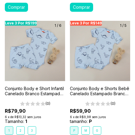
Leve 3 Por R$199
Leve 3 Por R$199
Leve 3 Por R$199
Leve 3 Por R$149
Leve 3 Por R$149
Leve
Le
1
/
6
1
/
5
Conjunto Body e Short Infantil
Conjunto Body e Shorts Bebê
Canelado Branco Estampado
Canelado Estampado Branco-
1 2 3 Dino Azul
Dino Azul
(0)
(0)
R$79,90
R$59,90
6
x
de
R$13,32
sem juros
6
x
de
R$9,98
sem juros
Tamanho:
1
tamanho:
P
1
2
3
P
M
G