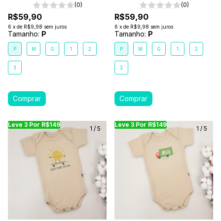
(0)
(0)
R$59,90
R$59,90
6
x
de
R$9,98
sem juros
6
x
de
R$9,98
sem juros
Tamanho:
P
Tamanho:
P
P
M
G
1
2
P
M
G
1
2
3
3
Leve 3 Por R$149
Leve 3 Por R$149
Leve 3 Por R$149
Leve 3 Por R$149
Leve 3 Por R$149
Leve
Le
1
/
5
1
/
5