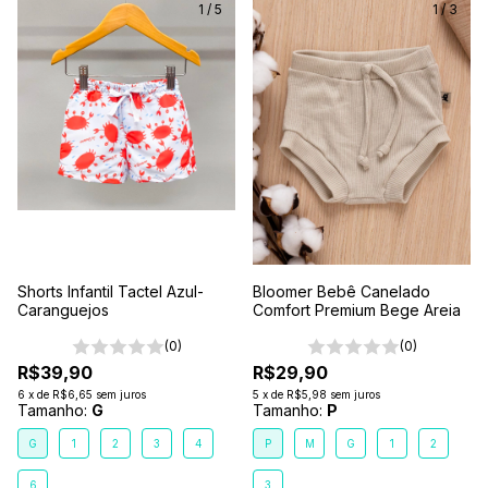
1
/
5
1
/
3
Shorts Infantil Tactel Azul-
Bloomer Bebê Canelado
Caranguejos
Comfort Premium Bege Areia
(0)
(0)
R$39,90
R$29,90
6
x
de
R$6,65
sem juros
5
x
de
R$5,98
sem juros
Tamanho:
G
Tamanho:
P
G
1
2
3
4
P
M
G
1
2
6
3