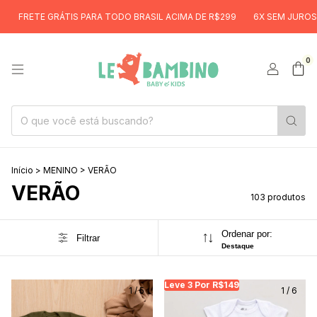
S PARA TODO BRASIL ACIMA DE R$299
6X SEM JUROS
FRETE GRÁTIS
0
Início
>
MENINO
>
VERÃO
VERÃO
103 produtos
Ordenar por:
Filtrar
Destaque
Leve 3 Por R$149
Leve 3 Por R$149
Le
1
/
5
1
/
6