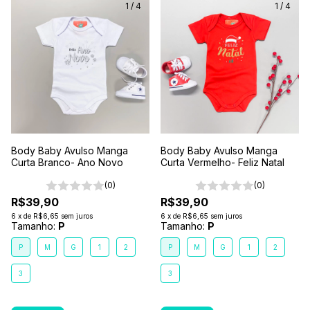
1
/
4
1
/
4
Body Baby Avulso Manga
Body Baby Avulso Manga
Curta Branco- Ano Novo
Curta Vermelho- Feliz Natal
(0)
(0)
R$39,90
R$39,90
6
x
de
R$6,65
sem juros
6
x
de
R$6,65
sem juros
Tamanho:
P
Tamanho:
P
P
M
G
1
2
P
M
G
1
2
3
3