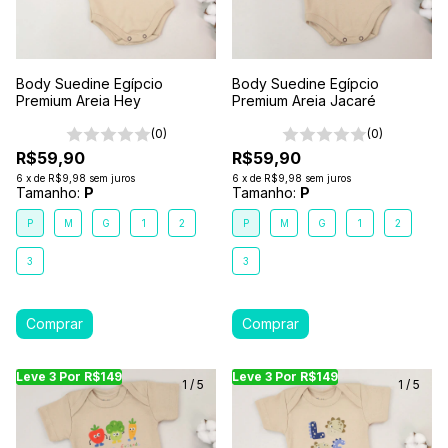
Body Suedine Egípcio
Body Suedine Egípcio
Premium Areia Hey
Premium Areia Jacaré
(0)
(0)
R$59,90
R$59,90
6
x
de
R$9,98
sem juros
6
x
de
R$9,98
sem juros
Tamanho:
P
Tamanho:
P
P
M
G
1
2
P
M
G
1
2
3
3
Leve 3 Por R$149
Leve 3 Por R$149
Leve 3 Por R$149
Leve 3 Por R$149
Leve 3 Por R$149
Leve
Le
1
/
5
1
/
5