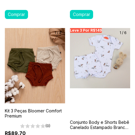
Leve 3 Por R$149
Leve 3 Por R$149
Le
1
/
4
1
/
6
Kit 3 Peças Bloomer Comfort
Premium
Conjunto Body e Shorts Bebê
(0)
Canelado Estampado Branco-
Safari Pequeno
R$89,70