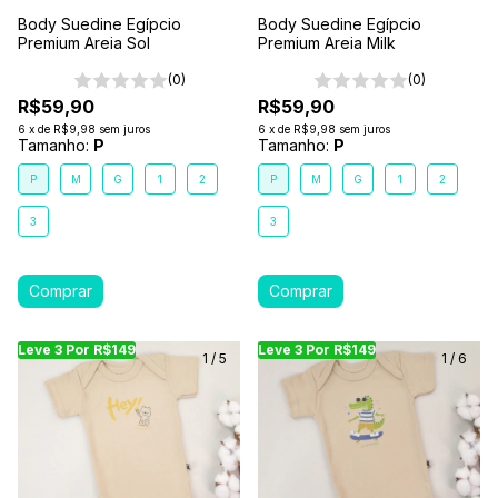
Body Suedine Egípcio
Body Suedine Egípcio
Premium Areia Sol
Premium Areia Milk
(0)
(0)
R$59,90
R$59,90
6
x
de
R$9,98
sem juros
6
x
de
R$9,98
sem juros
Tamanho:
P
Tamanho:
P
P
M
G
1
2
P
M
G
1
2
3
3
Leve 3 Por R$149
Leve 3 Por R$149
Leve 3 Por R$149
Leve 3 Por R$149
Leve 3 Por R$149
Leve
Le
1
/
5
1
/
6