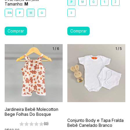
P
M
G
1
2
Tamanho:
M
RN
P
M
G
3
1
/
6
1
/
5
Jardineira Bebê Molecotton
Bege Folhas Do Bosque
Conjunto Body e Tapa Fralda
(0)
Bebê Canelado Branco