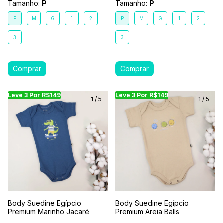
Tamanho:
P
Tamanho:
P
P
M
G
1
2
P
M
G
1
2
3
3
Leve 3 Por R$149
Leve 3 Por R$149
Leve 3 Por R$149
Leve 3 Por R$149
Leve 3 Por R$149
Leve
Le
1
/
5
1
/
5
Body Suedine Egípcio
Body Suedine Egípcio
Premium Marinho Jacaré
Premium Areia Balls