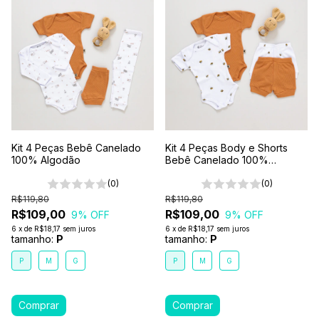
Kit 4 Peças Bebê Canelado
Kit 4 Peças Body e Shorts
100% Algodão
Bebê Canelado 100%
Algodão
(0)
(0)
R$119,80
R$119,80
R$109,00
R$109,00
9
% OFF
9
% OFF
6
x
de
R$18,17
sem juros
6
x
de
R$18,17
sem juros
tamanho:
P
tamanho:
P
P
M
G
P
M
G