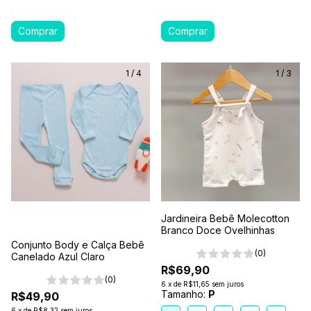
1
/
4
1
/
3
Jardineira Bebê Molecotton
Branco Doce Ovelhinhas
Conjunto Body e Calça Bebê
(0)
Canelado Azul Claro
R$69,90
(0)
6
x
de
R$11,65
sem juros
Tamanho:
P
R$49,90
6
x
de
R$8,32
sem juros