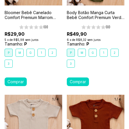
Bloomer Bebê Canelado
Body Botão Manga Curta
Comfort Premium Marrom
Bebê Comfort Premium Verde
Terra
Floresta
(0)
(0)
R$29,90
R$49,90
5
x
de
R$5,98
sem juros
6
x
de
R$8,32
sem juros
Tamanho:
P
Tamanho:
P
P
M
G
1
2
P
M
G
1
2
3
3
1
/
4
1
/
4