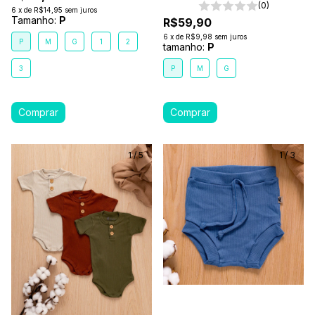
(0)
6
x
de
R$14,95
sem juros
Tamanho:
P
R$59,90
6
x
de
R$9,98
sem juros
P
M
G
1
2
tamanho:
P
3
P
M
G
1
/
5
1
/
3