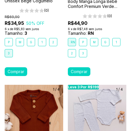
Unissex Bege Cogumelo
Body Manga Longa Bebê
Comfort Premium Verde
(0)
Floresta
(0)
R$69,90
R$34,95
R$44,90
50
% OFF
6
x
de
R$5,83
sem juros
6
x
de
R$7,48
sem juros
Tamanho:
3
Tamanho:
RN
P
M
G
1
2
RN
P
M
G
1
3
2
3
Leve 3 Por R$199
Leve 3 Por R$199
Le
1
/
4
1
/
4