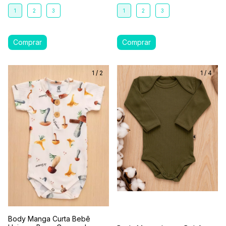
1
2
3
1
2
3
1
/
2
1
/
4
Body Manga Curta Bebê