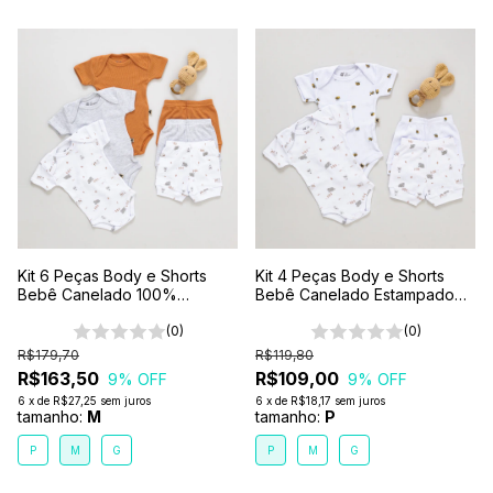
Kit 6 Peças Body e Shorts
Kit 4 Peças Body e Shorts
Bebê Canelado 100%
Bebê Canelado Estampado
Algodão
Branco 100% Algodão
(0)
(0)
R$179,70
R$119,80
R$163,50
R$109,00
9
% OFF
9
% OFF
6
x
de
R$27,25
sem juros
6
x
de
R$18,17
sem juros
tamanho:
M
tamanho:
P
P
M
G
P
M
G