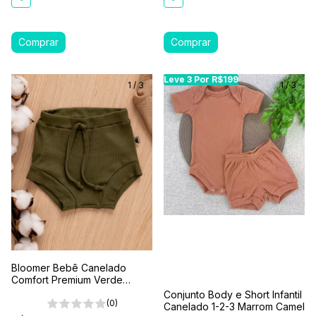
Leve 3 Por R$199
Leve 3 Por R$199
Le
1
/
3
1
/
3
Bloomer Bebê Canelado
Comfort Premium Verde
Floresta
Conjunto Body e Short Infantil
(0)
Canelado 1-2-3 Marrom Camel