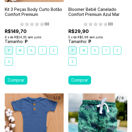
Kit 3 Peças Body Curto Botão
Bloomer Bebê Canelado
Comfort Premium
Comfort Premium Azul Mar
(0)
(0)
R$149,70
R$29,90
6
x
de
R$24,95
sem juros
5
x
de
R$5,98
sem juros
Tamanho:
P
Tamanho:
P
P
M
G
1
2
P
M
G
1
2
3
3
1
/
3
1
/
6