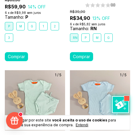
R$69,90
(0)
R$59,90
14
% OFF
R$39,90
6
x
de
R$9,98
sem juros
Tamanho:
P
R$34,90
13
% OFF
6
x
de
R$5,82
sem juros
P
M
G
1
2
Tamanho:
RN
3
RN
P
M
G
1
/
5
1
/
5
1
Ao navegar por este site
você aceita o uso de cookies
para
agilizar a sua experiência de compra.
Entendi