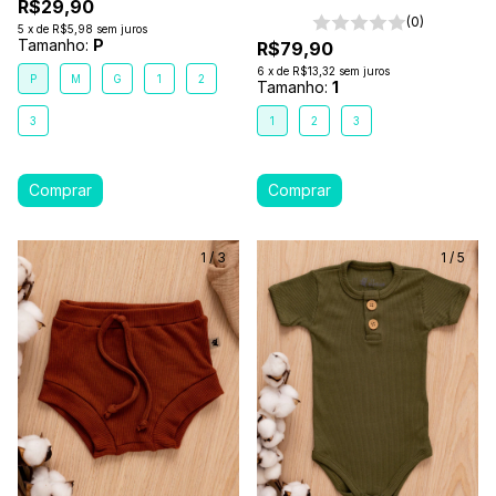
R$29,90
(0)
5
x
de
R$5,98
sem juros
Tamanho:
P
R$79,90
6
x
de
R$13,32
sem juros
P
M
G
1
2
Tamanho:
1
3
1
2
3
1
/
3
1
/
5