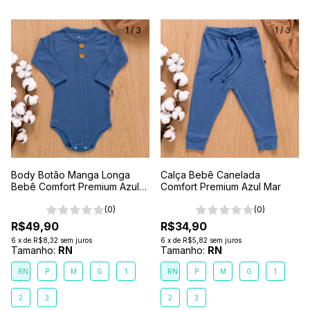
1
/
3
1
/
3
Body Botão Manga Longa
Calça Bebê Canelada
Bebê Comfort Premium Azul
Comfort Premium Azul Mar
Mar
(0)
(0)
R$49,90
R$34,90
6
x
de
R$8,32
sem juros
6
x
de
R$5,82
sem juros
Tamanho:
RN
Tamanho:
RN
RN
P
M
G
1
RN
P
M
G
1
2
3
2
3