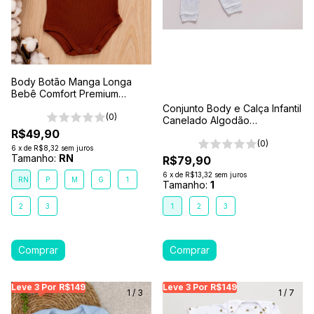
Body Botão Manga Longa
Bebê Comfort Premium
Marrom Terra
Conjunto Body e Calça Infantil
(0)
Canelado Algodão
Antialérgico 1-2-3- Cinza
R$49,90
Mescla
(0)
6
x
de
R$8,32
sem juros
Tamanho:
RN
R$79,90
6
x
de
R$13,32
sem juros
RN
P
M
G
1
Tamanho:
1
2
3
1
2
3
Leve 3 Por R$149
Leve 3 Por R$149
Leve 3 Por R$149
Leve 3 Por R$149
Leve 3 Por R$149
Leve
Le
1
/
3
1
/
7