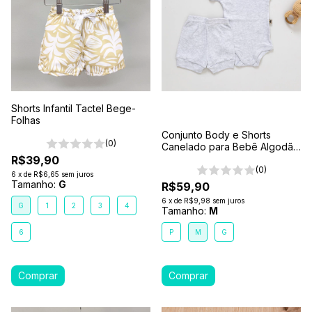
Shorts Infantil Tactel Bege-
Folhas
Conjunto Body e Shorts
(0)
Canelado para Bebê Algodão
Antialérgico Cinza Mescla
R$39,90
(0)
6
x
de
R$6,65
sem juros
Tamanho:
G
R$59,90
6
x
de
R$9,98
sem juros
G
1
2
3
4
Tamanho:
M
6
P
M
G