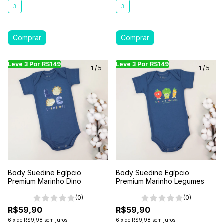
3
3
Leve 3 Por R$149
Leve 3 Por R$149
Leve 3 Por R$149
Leve 3 Por R$149
Leve 3 Por R$149
Leve
Le
1
/
5
1
/
5
Body Suedine Egípcio
Body Suedine Egípcio
Premium Marinho Dino
Premium Marinho Legumes
(0)
(0)
R$59,90
R$59,90
6
x
de
R$9,98
sem juros
6
x
de
R$9,98
sem juros