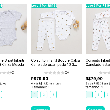
99
99
Leve 3 Por R$199
Leve 3 Por R$199
Leve 3 Por R$199
Leve 3 Por R$199
Leve 3 Por R$199
Leve 3 Por R$1
Leve 3 Por R$1
e Short Infantil
Conjunto Infantil Body e Calça
Conjunto Infan
3 Cinza Mescla
Canelado estampado 1 2 3
Canelado esta
Branco- Abelhinha
Branco-Fazen
(0)
(0)
R$79,90
R$79,90
juros
6
x
de
R$13,32
sem juros
6
x
de
R$13,32
sem 
Tamanho:
1
tamanho:
1
1
2
3
1
2
3