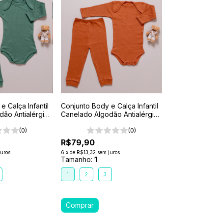
e Calça Infantil
Conjunto Body e Calça Infantil
dão Antialérgico
Canelado Algodão Antialérgico
loresta
1-2-3- Marrom Caramelo
(0)
(0)
R$79,90
juros
6
x
de
R$13,32
sem juros
Tamanho:
1
1
2
3