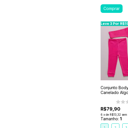
Leve 3 Por R$1
Leve 3 Por R$1
Conjunto Body 
Canelado Algo
1-2-3- Rosa Pi
R$79,90
6
x
de
R$13,32
sem 
Tamanho:
1
1
2
3