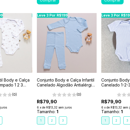
99
99
Leve 3 Por R$199
Leve 3 Por R$199
Leve 3 Por R$199
Leve 3 Por R$199
Leve 3 Por R$199
Leve 3 Por R$1
Leve 3 Por R$1
til Body e Calça
Conjunto Body e Calça Infantil
Conjunto Body e
mpado 1 2 3
Canelado Algodão Antialérgico
Canelado 1-2-
a
1-2-3- Azul Claro
(0)
(0)
R$79,90
R$79,90
juros
6
x
de
R$13,32
sem juros
6
x
de
R$13,32
sem 
Tamanho:
1
Tamanho:
1
1
2
3
1
2
3