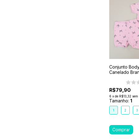
Conjunto Body 
Canelado Bra
2 3 Laço Rosa
R$79,90
6
x
de
R$13,32
sem 
Tamanho:
1
1
2
3