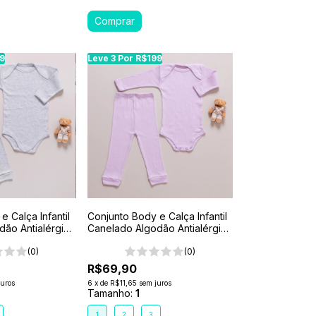
99
99
Leve 3 Por R$199
Leve 3 Por R$199
Leve 3 Por R$199
Leve 3 Por R$199
Leve 3 Por R$199
Leve 3 Por R$199
e Calça Infantil
Conjunto Body e Calça Infantil
dão Antialérgico
Canelado Algodão Antialérgico
escla
1-2-3- Lílas
(0)
(0)
R$69,90
juros
6
x
de
R$11,65
sem juros
Tamanho:
1
1
2
3