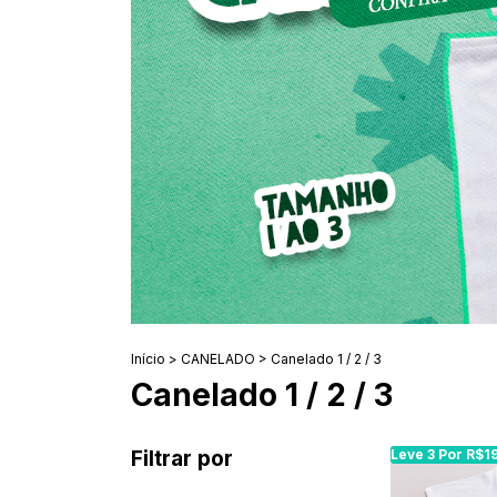
Início
>
CANELADO
>
Canelado 1 / 2 / 3
Canelado 1 / 2 / 3
Filtrar por
Leve 3 Por R$1
Leve 3 Por R$1