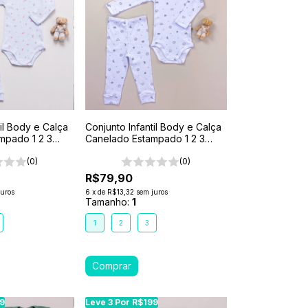
til Body e Calça
Conjunto Infantil Body e Calça
mpado 1 2 3
Canelado Estampado 1 2 3
Branco- Lua
(0)
(0)
R$79,90
juros
6
x
de
R$13,32
sem juros
Tamanho:
1
1
2
3
99
99
Leve 3 Por R$199
Leve 3 Por R$199
Leve 3 Por R$199
Leve 3 Por R$199
Leve 3 Por R$199
Leve 3 Por R$199