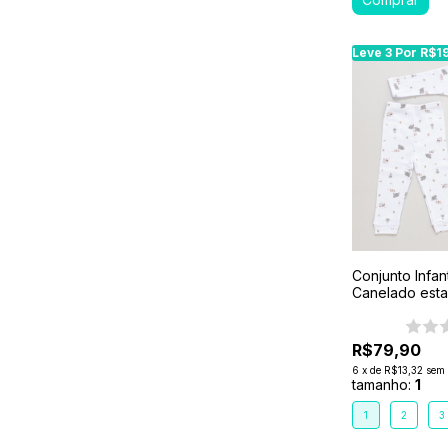
Leve 3 Por R$1
Leve 3 Por R$1
Conjunto Infan
Canelado esta
Branco-Ovelh
R$79,90
6
x
de
R$13,32
sem 
tamanho:
1
1
2
3