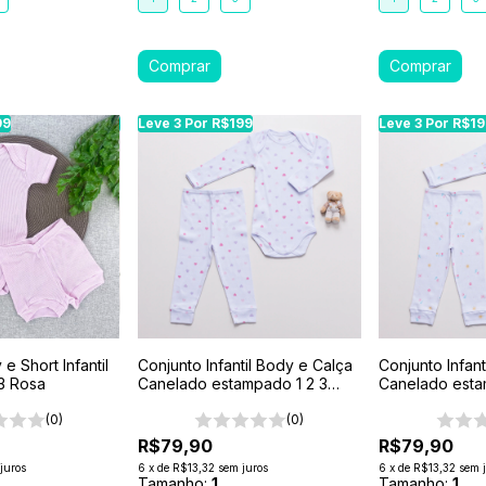
99
99
Leve 3 Por R$199
Leve 3 Por R$199
Leve 3 Por R$199
Leve 3 Por R$199
Leve 3 Por R$1
Leve 3 Por R$1
e Short Infantil
Conjunto Infantil Body e Calça
Conjunto Infan
3 Rosa
Canelado estampado 1 2 3
Canelado esta
Branco- Corações
Branco- Arco Ír
(0)
(0)
R$79,90
R$79,90
juros
6
x
de
R$13,32
sem juros
6
x
de
R$13,32
sem 
Tamanho:
1
Tamanho:
1