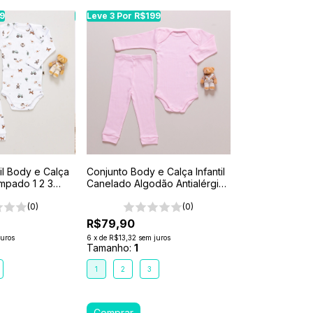
99
99
Leve 3 Por R$199
Leve 3 Por R$199
Leve 3 Por R$199
Leve 3 Por R$199
Leve 3 Por R$199
Leve 3 Por R$199
til Body e Calça
Conjunto Body e Calça Infantil
mpado 1 2 3
Canelado Algodão Antialérgico
dinha
1-2-3- Rosa
(0)
(0)
R$79,90
juros
6
x
de
R$13,32
sem juros
Tamanho:
1
1
2
3