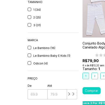
TAMANHO
1 (34)
2 (25)
3 (31)
MARCA
Conjunto Body 
Canelado Algo
Le Bambino (16)
1-2-3- Branco
Le Bambino Baby E Kids (1)
R$79,90
Odicon (4)
6
x
de
R$13,32
sem 
Tamanho:
1
1
2
3
PREÇO
De
Até
Leve 3 Por R$1
Leve 3 Por R$1