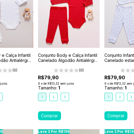
e Calça Infantil
Conjunto Body e Calça Infantil
Conjunto Infan
dão Antialérgico
Canelado Algodão Antialérgico
Canelado esta
1-2-3- Vermelho
Branco- Flor
(0)
(0)
R$79,90
R$79,90
juros
6
x
de
R$13,32
sem juros
6
x
de
R$13,32
sem 
Tamanho:
1
Tamanho:
1
1
2
3
1
2
3
99
99
Leve 3 Por R$199
Leve 3 Por R$199
Leve 3 Por R$199
Leve 3 Por R$199
Leve 3 Por R$199
Leve 3 Por R$1
Leve 3 Por R$1