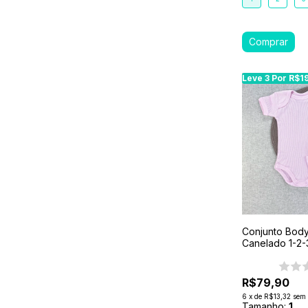
Leve 3 Por R$1
Leve 3 Por R$1
Conjunto Body 
Canelado 1-2-
R$79,90
6
x
de
R$13,32
sem 
Tamanho:
1