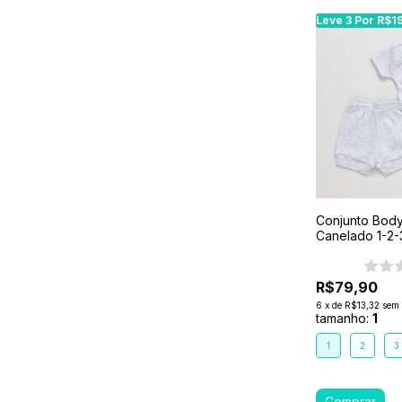
Leve 3 Por R$1
Leve 3 Por R$1
Conjunto Body 
Canelado 1-2-
R$79,90
6
x
de
R$13,32
sem 
tamanho:
1
1
2
3