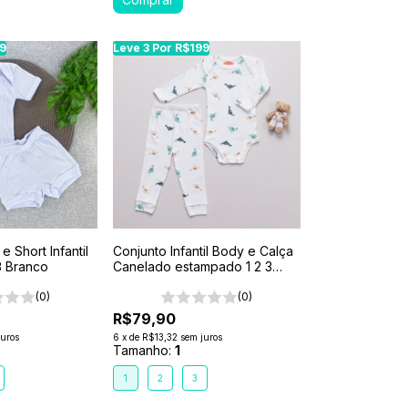
99
99
Leve 3 Por R$199
Leve 3 Por R$199
Leve 3 Por R$199
Leve 3 Por R$199
 Short Infantil
Conjunto Infantil Body e Calça
3 Branco
Canelado estampado 1 2 3
Bege - Dino Verde
(0)
(0)
R$79,90
juros
6
x
de
R$13,32
sem juros
Tamanho:
1
1
2
3