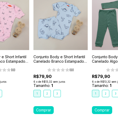
e Short Infantil
Conjunto Body e Short Infantil
Conjunto Body 
nco Estampado 1
Canelado Branco Estampado 1
Canelado Algo
2 3 Dino Azul
1-2-3- Verde F
(0)
(0)
R$79,90
R$79,90
juros
6
x
de
R$13,32
sem juros
6
x
de
R$13,32
sem 
Tamanho:
1
Tamanho:
1
1
2
3
1
2
3