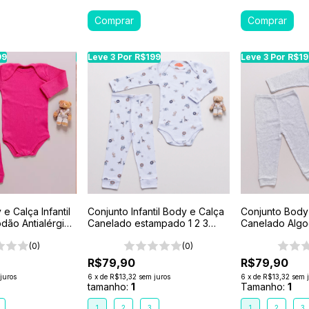
99
99
Leve 3 Por R$199
Leve 3 Por R$199
Leve 3 Por R$199
Leve 3 Por R$199
Leve 3 Por R$199
Leve 3 Por R$1
Leve 3 Por R$1
e Calça Infantil
Conjunto Infantil Body e Calça
Conjunto Body 
dão Antialérgico
Canelado estampado 1 2 3
Canelado Algo
nk
Branco- Pequeno Safari
1-2-3- Cinza M
(0)
(0)
R$79,90
R$79,90
juros
6
x
de
R$13,32
sem juros
6
x
de
R$13,32
sem 
tamanho:
1
Tamanho:
1
1
2
3
1
2
3