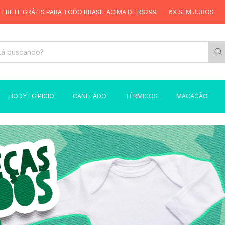
ARA TODO BRASIL ACIMA DE R$299
6X SEM JUROS
FRETE GRÁTIS PA
BODY EGÍPICIO
CANELADO
TÉRMICOS
MACACÃO