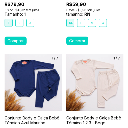
R$79,90
R$59,90
6
x
de
R$13,32
sem juros
6
x
de
R$9,98
sem juros
Tamanho:
1
tamanho:
RN
1
2
3
RN
P
M
G
1
/
7
1
/
7
Conjunto Body e Calça Bebê
Conjunto Body e Calça Bebê
Térmico Azul Marinho
Térmico 1 2 3 - Bege