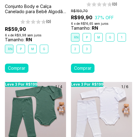
(0)
Conjunto Body e Calça
R$159,70
Canelado para Bebê Algodão
Antialérgico Vermelho
R$99,90
37
% OFF
(0)
6
x
de
R$16,65
sem juros
Tamanho:
RN
R$59,90
6
x
de
R$9,98
sem juros
RN
P
M
G
1
Tamanho:
RN
RN
P
M
G
2
3
Leve 3 Por R$199
Leve 3 Por R$199
Leve 3 Por R$199
Leve 3 Por R$199
Leve 3 Por R$199
Leve
Le
1
/
4
1
/
6