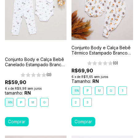
Conjunto Body e Calça Bebê
Térmico Estampado Branco
Jardim das Abelhas
Conjunto Body e Calça Bebê
(0)
Canelado Estampado Branco-
Ovelha
R$69,90
(0)
6
x
de
R$11,65
sem juros
Tamanho:
RN
R$59,90
6
x
de
R$9,98
sem juros
RN
P
M
G
1
tamanho:
RN
RN
P
M
G
2
3