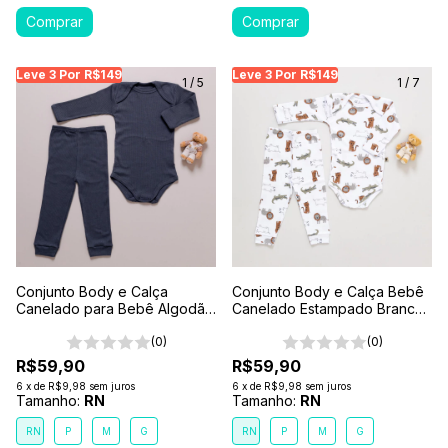
Leve 3 Por R$149
Leve 3 Por R$149
Leve 3 Por R$149
Leve 3 Por R$149
Leve 3 Por R$149
Leve
Le
1
/
5
1
/
7
Conjunto Body e Calça
Conjunto Body e Calça Bebê
Canelado para Bebê Algodão
Canelado Estampado Branco-
Antialérgico Cinza Chumbo
Safari
(0)
(0)
R$59,90
R$59,90
6
x
de
R$9,98
sem juros
6
x
de
R$9,98
sem juros
Tamanho:
RN
Tamanho:
RN
RN
P
M
G
RN
P
M
G