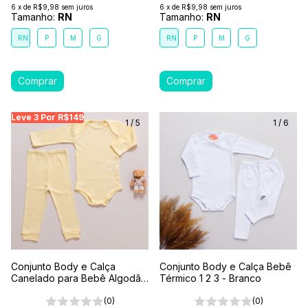
6
x
de
R$9,98
sem juros
6
x
de
R$9,98
sem juros
Tamanho:
RN
Tamanho:
RN
RN
P
M
G
RN
P
M
G
Leve 3 Por R$149
Leve 3 Por R$149
Leve 3 Por R$149
Leve
1
/
5
1
/
6
Conjunto Body e Calça
Conjunto Body e Calça Bebê
Canelado para Bebê Algodão
Térmico 1 2 3 - Branco
Antialérgico Amarelo
(0)
(0)