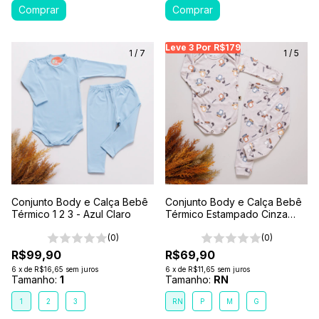
Leve 3 Por R$179
Leve 3 Por R$179
Le
1
/
7
1
/
5
Conjunto Body e Calça Bebê
Conjunto Body e Calça Bebê
Térmico 1 2 3 - Azul Claro
Térmico Estampado Cinza
Tratores em Ação
(0)
(0)
R$99,90
R$69,90
6
x
de
R$16,65
sem juros
6
x
de
R$11,65
sem juros
Tamanho:
1
Tamanho:
RN
1
2
3
RN
P
M
G