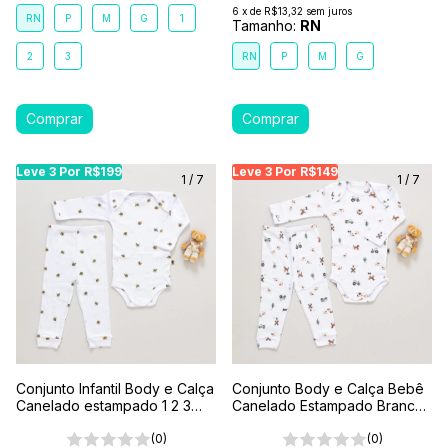
6
x
de
R$13,32
sem juros
RN
P
M
G
1
Tamanho:
RN
2
3
RN
P
M
G
Leve 3 Por R$199
Leve 3 Por R$199
Leve 3 Por R$199
Leve 3 Por R$149
Leve 3 Por R$149
Leve
Le
1
/
7
1
/
7
Conjunto Infantil Body e Calça
Conjunto Body e Calça Bebê
Canelado estampado 1 2 3
Canelado Estampado Branco-
Branco- Abelhinha
Fazendinha
(0)
(0)