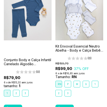
Kit Enxoval Essencial Neutro
Abelha - Body e Calça Bebê
6 Peças 100% Algodão
Premium
(0)
Conjunto Body e Calça Infantil
R$159,70
Canelado Algodão
Antialérgico 1-2-3- Azul
R$99,90
37
% OFF
Petróleo
(0)
6
x
de
R$16,65
sem juros
Tamanho:
RN
R$79,90
6
x
de
R$13,32
sem juros
RN
P
M
G
1
tamanho:
1
1
2
3
2
3