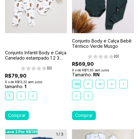
Conjunto Body e Calça Bebê
Térmico Verde Musgo
Conjunto Infantil Body e Calça
(0)
Canelado estampado 1 2 3
Branco- Safari
R$69,90
(0)
6
x
de
R$11,65
sem juros
Tamanho:
RN
R$79,90
6
x
de
R$13,32
sem juros
RN
P
M
G
1
tamanho:
1
1
2
3
2
3
Leve 3 Por R$199
Leve 3 Por R$199
Leve 3 Por R$199
Leve
1
/
3