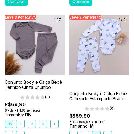
Leve 3 Por R$179
Leve 3 Por R$179
Leve 3 Por R$179
Leve 3 Por R$149
Leve 3 Por R$149
Leve
Le
1
/
7
1
/
6
Conjunto Body e Calça Bebê
Térmico Cinza Chumbo
Conjunto Body e Calça Bebê
(0)
Canelado Estampado Branco
Família Dino
R$69,90
(0)
6
x
de
R$11,65
sem juros
Tamanho:
RN
R$59,90
6
x
de
R$9,98
sem juros
RN
P
M
G
1
Tamanho:
M