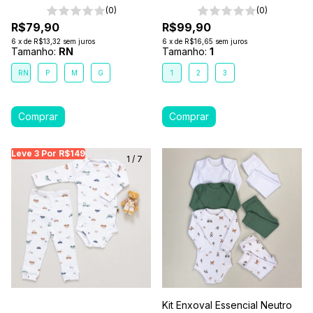
(0)
(0)
R$79,90
R$99,90
6
x
de
R$13,32
sem juros
6
x
de
R$16,65
sem juros
Tamanho:
RN
Tamanho:
1
RN
P
M
G
1
2
3
Leve 3 Por R$149
Leve 3 Por R$149
Leve 3 Por R$149
Leve
1
/
7
Kit Enxoval Essencial Neutro