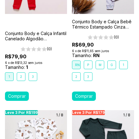
Conjunto Body e Calça Bebê
Térmico Estampado Cinza
Safari
Conjunto Body e Calça Infantil
(0)
Canelado Algodão
Antialérgico 1-2-3- Vermelho
R$69,90
(0)
6
x
de
R$11,65
sem juros
Tamanho:
RN
R$79,90
6
x
de
R$13,32
sem juros
RN
P
M
G
1
Tamanho:
1
1
2
3
2
3
Leve 3 Por R$199
Leve 3 Por R$199
Leve 3 Por R$199
Leve 3 Por R$179
Leve 3 Por R$179
Leve
Le
1
/
8
1
/
8