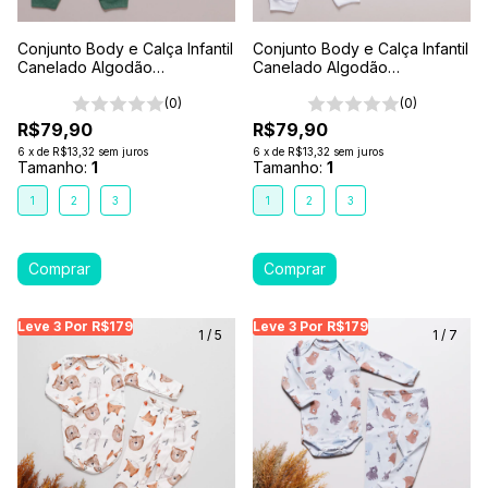
Conjunto Body e Calça Infantil
Conjunto Body e Calça Infantil
Canelado Algodão
Canelado Algodão
Antialérgico 1-2-3- Verde
Antialérgico 1-2-3- Branco
Floresta
(0)
(0)
R$79,90
R$79,90
6
x
de
R$13,32
sem juros
6
x
de
R$13,32
sem juros
Tamanho:
1
Tamanho:
1
1
2
3
1
2
3
Leve 3 Por R$179
Leve 3 Por R$179
Leve 3 Por R$179
Leve 3 Por R$179
Leve 3 Por R$179
Leve
Le
1
/
5
1
/
7