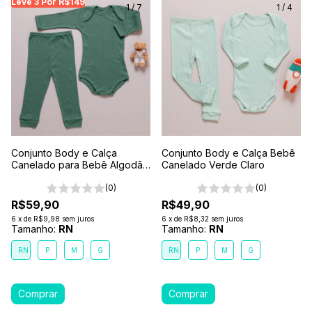
Leve 3 Por R$149
Leve 3 Por R$149
Leve 3 Por R$149
Leve
1
/
7
1
/
4
Conjunto Body e Calça
Conjunto Body e Calça Bebê
Canelado para Bebê Algodão
Canelado Verde Claro
Antialérgico Verde Floresta
(0)
(0)
R$59,90
R$49,90
6
x
de
R$9,98
sem juros
6
x
de
R$8,32
sem juros
Tamanho:
RN
Tamanho:
RN
RN
P
M
G
RN
P
M
G