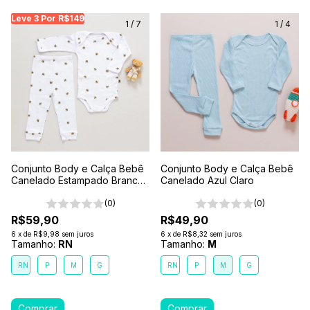
Leve 3 Por R$149
Leve 3 Por R$149
Leve 3 Por R$149
Leve
1
/
7
1
/
4
Conjunto Body e Calça Bebê
Conjunto Body e Calça Bebê
Canelado Estampado Branco-
Canelado Azul Claro
Abelhinha
(0)
(0)
R$59,90
R$49,90
6
x
de
R$9,98
sem juros
6
x
de
R$8,32
sem juros
Tamanho:
RN
Tamanho:
M
RN
P
M
G
RN
P
M
G