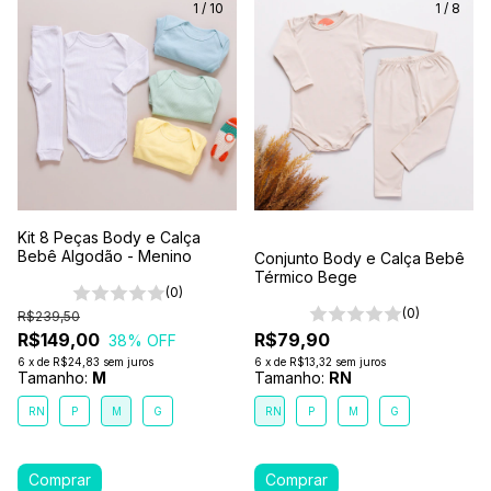
1
/
10
1
/
8
Kit 8 Peças Body e Calça
Bebê Algodão - Menino
Conjunto Body e Calça Bebê
Térmico Bege
(0)
(0)
R$239,50
R$149,00
R$79,90
38
% OFF
6
x
de
R$24,83
sem juros
6
x
de
R$13,32
sem juros
Tamanho:
M
Tamanho:
RN
RN
P
M
G
RN
P
M
G