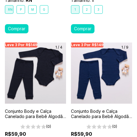
Tamanho:
RN
Tamanho:
1
RN
P
M
G
1
2
3
Leve 3 Por R$149
Leve 3 Por R$149
Leve 3 Por R$149
Leve 3 Por R$149
Leve 3 Por R$149
Leve
Le
1
/
4
1
/
9
Conjunto Body e Calça
Conjunto Body e Calça
Canelado para Bebê Algodão
Canelado para Bebê Algodão
Antialérgico Preto
Antialérgico Marinho
(0)
(0)
R$59,90
R$59,90