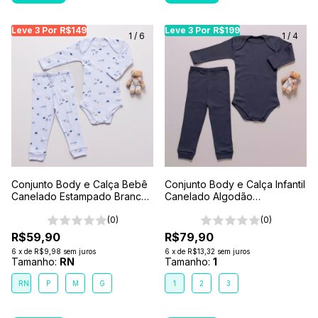
Leve 3 Por R$149
Leve 3 Por R$149
Leve 3 Por R$149
Leve 3 Por R$199
Leve 3 Por R$199
Leve
Le
1
/
6
1
/
4
Conjunto Body e Calça Bebê
Conjunto Body e Calça Infantil
Canelado Estampado Branco-
Canelado Algodão
Máquinas
Antialérgico 1-2-3- Cinza
(0)
Chumbo
(0)
R$59,90
R$79,90
6
x
de
R$9,98
sem juros
6
x
de
R$13,32
sem juros
Tamanho:
RN
Tamanho:
1
RN
P
M
G
1
2
3