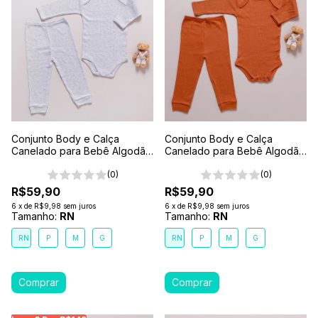
Conjunto Body e Calça
Conjunto Body e Calça
Canelado para Bebê Algodão
Canelado para Bebê Algodão
Antialérgico Cinza Mescla
Antialérgico Marrom Caramelo
(0)
(0)
R$59,90
R$59,90
6
x
de
R$9,98
sem juros
6
x
de
R$9,98
sem juros
Tamanho:
RN
Tamanho:
RN
RN
P
M
G
RN
P
M
G