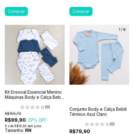
1
/
8
Kit Enxoval Essencial Menino
Máquinas Body e Calça Bebê
6 Peças 100% Algodão
Premium
(0)
Conjunto Body e Calça Bebê
R$159,70
Térmico Azul Claro
R$99,90
37
% OFF
(0)
6
x
de
R$16,65
sem juros
Tamanho:
RN
R$79,90