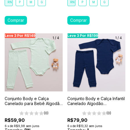
RN
P
M
G
RN
P
M
G
Leve 3 Por R$149
Leve 3 Por R$149
Leve 3 Por R$149
Leve 3 Por R$199
Leve 3 Por R$199
Leve
Le
1
/
4
1
/
4
Conjunto Body e Calça
Conjunto Body e Calça Infantil
Canelado para Bebê Algodão
Canelado Algodão
Antialérgico Verde
Antialérgico 1-2-3- Azul
(0)
Marinho
(0)
R$59,90
R$79,90
6
x
de
R$9,98
sem juros
6
x
de
R$13,32
sem juros