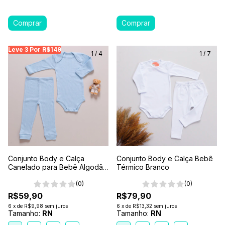
Leve 3 Por R$149
Leve 3 Por R$149
Leve 3 Por R$149
Leve
1
/
4
1
/
7
Conjunto Body e Calça
Conjunto Body e Calça Bebê
Canelado para Bebê Algodão
Térmico Branco
Antialérgico Azul Claro
(0)
(0)
R$59,90
R$79,90
6
x
de
R$9,98
sem juros
6
x
de
R$13,32
sem juros
Tamanho:
RN
Tamanho:
RN