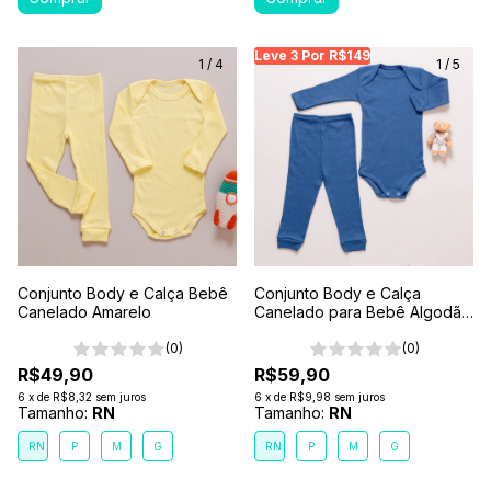
Leve 3 Por R$149
Leve 3 Por R$149
Le
1
/
4
1
/
5
Conjunto Body e Calça Bebê
Conjunto Body e Calça
Canelado Amarelo
Canelado para Bebê Algodão
Antialérgico Azul Petróleo
(0)
(0)
R$49,90
R$59,90
6
x
de
R$8,32
sem juros
6
x
de
R$9,98
sem juros
Tamanho:
RN
Tamanho:
RN
RN
P
M
G
RN
P
M
G