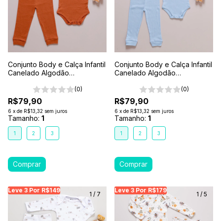
Conjunto Body e Calça Infantil
Conjunto Body e Calça Infantil
Canelado Algodão
Canelado Algodão
Antialérgico 1-2-3- Marrom
Antialérgico 1-2-3- Azul Claro
Caramelo
(0)
(0)
R$79,90
R$79,90
6
x
de
R$13,32
sem juros
6
x
de
R$13,32
sem juros
Tamanho:
1
Tamanho:
1
1
2
3
1
2
3
Leve 3 Por R$149
Leve 3 Por R$149
Leve 3 Por R$149
Leve 3 Por R$179
Leve 3 Por R$179
Leve
Le
1
/
7
1
/
5