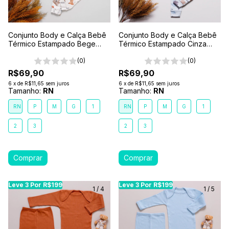
Conjunto Body e Calça Bebê
Conjunto Body e Calça Bebê
Térmico Estampado Bege
Térmico Estampado Cinza
Encanto da Floresta
Abraço de Urso
(0)
(0)
R$69,90
R$69,90
6
x
de
R$11,65
sem juros
6
x
de
R$11,65
sem juros
Tamanho:
RN
Tamanho:
RN
RN
P
M
G
1
RN
P
M
G
1
2
3
2
3
Leve 3 Por R$199
Leve 3 Por R$199
Leve 3 Por R$199
Leve 3 Por R$199
Leve 3 Por R$199
Leve
Le
1
/
4
1
/
5