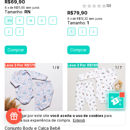
Branco- Coala
R$69,90
(0)
6
x
de
R$11,65
sem juros
Tamanho:
RN
R$79,90
6
x
de
R$13,32
sem juros
RN
P
M
G
1
Tamanho:
1
2
3
1
2
3
Leve 3 Por R$179
Leve 3 Por R$179
Leve 3 Por R$179
Leve 3 Por R$199
Leve 3 Por R$199
Leve
Le
1
/
8
1
/
7
1
Ao navegar por este site
você aceita o uso de cookies
para
agilizar a sua experiência de compra.
Entendi
Conjunto Body e Calça Bebê