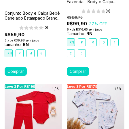
Fazenda - Body e Calça
Bebê 6 Peças 100% Algodão
Premium
(0)
Conjunto Body e Calça Bebê
R$159,70
Canelado Estampado Branco-
Carros
R$99,90
37
% OFF
(0)
6
x
de
R$16,65
sem juros
Tamanho:
RN
R$59,90
6
x
de
R$9,98
sem juros
RN
P
M
G
1
tamanho:
RN
RN
P
M
G
2
3
Leve 3 Por R$199
Leve 3 Por R$199
Leve 3 Por R$199
Leve 3 Por R$179
Leve 3 Por R$179
Leve
Le
1
/
6
1
/
8