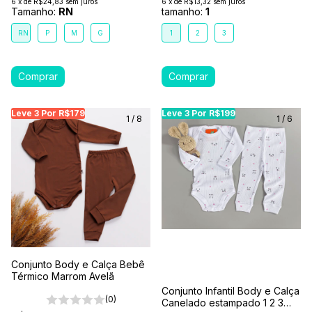
6
x
de
R$24,83
sem juros
6
x
de
R$13,32
sem juros
Tamanho:
RN
tamanho:
1
RN
P
M
G
1
2
3
Leve 3 Por R$179
Leve 3 Por R$179
Leve 3 Por R$179
Leve 3 Por R$199
Leve 3 Por R$199
Leve
Le
1
/
8
1
/
6
Conjunto Body e Calça Bebê
Térmico Marrom Avelã
Conjunto Infantil Body e Calça
(0)
Canelado estampado 1 2 3