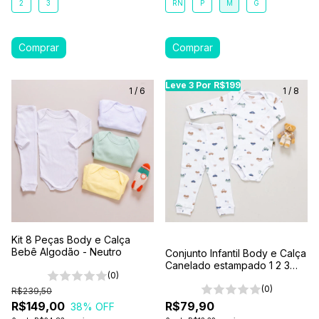
2
3
RN
P
M
G
Leve 3 Por R$199
Leve 3 Por R$199
Le
1
/
6
1
/
8
Kit 8 Peças Body e Calça
Bebê Algodão - Neutro
Conjunto Infantil Body e Calça
Canelado estampado 1 2 3
(0)
Branco-Carros
(0)
R$239,50
R$149,00
R$79,90
38
% OFF