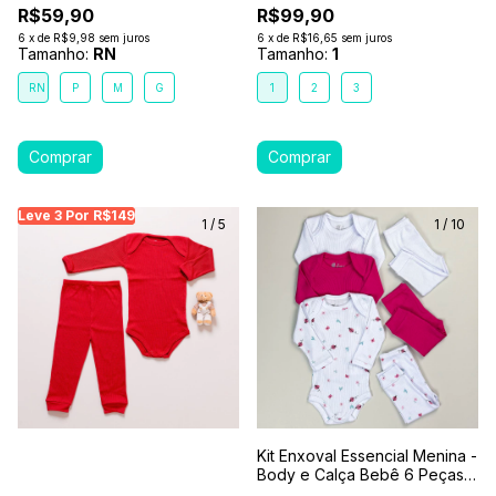
R$59,90
R$99,90
6
x
de
R$9,98
sem juros
6
x
de
R$16,65
sem juros
Tamanho:
RN
Tamanho:
1
RN
P
M
G
1
2
3
Leve 3 Por R$149
Leve 3 Por R$149
Leve 3 Por R$149
Leve
1
/
5
1
/
10
Kit Enxoval Essencial Menina -
Body e Calça Bebê 6 Peças
100% Algodão Premium