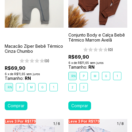
Conjunto Body e Calça Bebê
Térmico Marrom Avelã
Macacão Zíper Bebê Térmico
(0)
Cinza Chumbo
R$69,90
(0)
6
x
de
R$11,65
sem juros
Tamanho:
RN
R$69,90
6
x
de
R$11,65
sem juros
RN
P
M
G
1
Tamanho:
RN
RN
P
M
G
1
2
3
Leve 3 Por R$179
Leve 3 Por R$179
Leve 3 Por R$179
Leve 3 Por R$179
Leve 3 Por R$179
Leve
Le
1
/
6
1
/
8