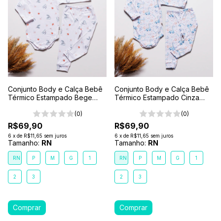
Conjunto Body e Calça Bebê
Conjunto Body e Calça Bebê
Térmico Estampado Bege
Térmico Estampado Cinza
Cogumelo
Dino
(0)
(0)
R$69,90
R$69,90
6
x
de
R$11,65
sem juros
6
x
de
R$11,65
sem juros
Tamanho:
RN
Tamanho:
RN
RN
P
M
G
1
RN
P
M
G
1
2
3
2
3