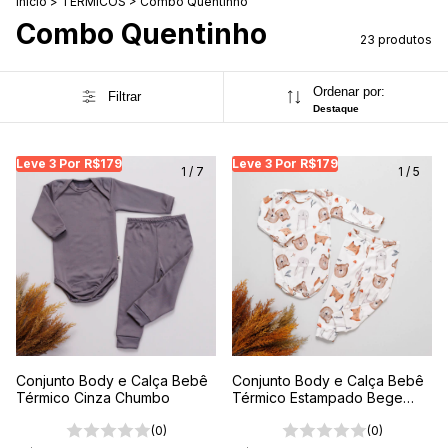
Início
>
TÉRMICOS
>
Combo Quentinho
Combo Quentinho
23 produtos
Ordenar por:
Filtrar
Destaque
Leve 3 Por R$179
Leve 3 Por R$179
Leve 3 Por R$179
Leve 3 Por R$179
Leve 3 Por R$179
Leve
Le
1
/
7
1
/
5
Conjunto Body e Calça Bebê
Conjunto Body e Calça Bebê
Térmico Cinza Chumbo
Térmico Estampado Bege
Encanto da Floresta
(0)
(0)