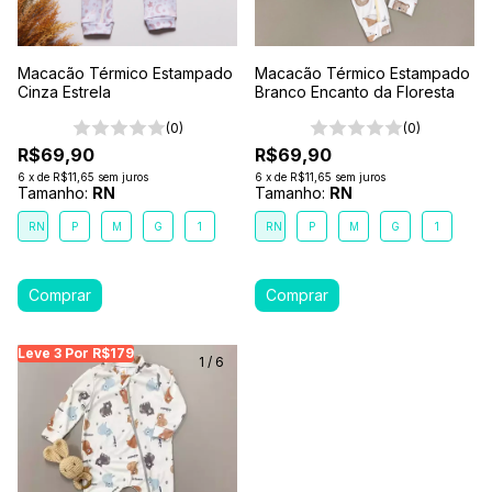
Macacão Térmico Estampado
Macacão Térmico Estampado
Cinza Estrela
Branco Encanto da Floresta
(0)
(0)
R$69,90
R$69,90
6
x
de
R$11,65
sem juros
6
x
de
R$11,65
sem juros
Tamanho:
RN
Tamanho:
RN
RN
P
M
G
1
RN
P
M
G
1
Leve 3 Por R$179
Leve 3 Por R$179
Leve 3 Por R$179
Leve
1
/
6