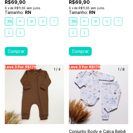
R$69,90
R$69,90
6
x
de
R$11,65
sem juros
6
x
de
R$11,65
sem juros
Tamanho:
RN
Tamanho:
RN
RN
P
M
G
1
RN
P
M
G
1
2
3
2
3
Leve 3 Por R$179
Leve 3 Por R$179
Leve 3 Por R$179
Leve 3 Por R$179
Leve 3 Por R$179
Leve
Le
1
/
4
1
/
8
Conjunto Body e Calça Bebê