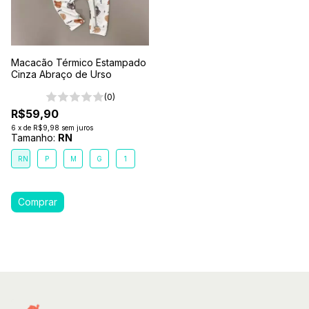
Macacão Térmico Estampado
Cinza Abraço de Urso
(0)
R$59,90
6
x
de
R$9,98
sem juros
Tamanho:
RN
RN
P
M
G
1