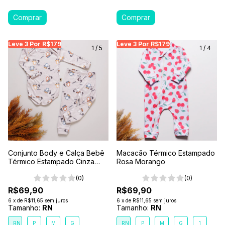
Leve 3 Por R$179
Leve 3 Por R$179
Leve 3 Por R$179
Leve 3 Por R$179
Leve 3 Por R$179
Leve
Le
1
/
5
1
/
4
Conjunto Body e Calça Bebê
Macacão Térmico Estampado
Térmico Estampado Cinza
Rosa Morango
Tratores em Ação
(0)
(0)
R$69,90
R$69,90
6
x
de
R$11,65
sem juros
6
x
de
R$11,65
sem juros
Tamanho:
RN
Tamanho:
RN
RN
P
M
G
RN
P
M
G
1