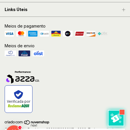
Links Úteis
Meios de pagamento
Meios de envio
Verificada por
1
Copyright Le Bambino - 29921182000115 - 2026. Todos os direitos