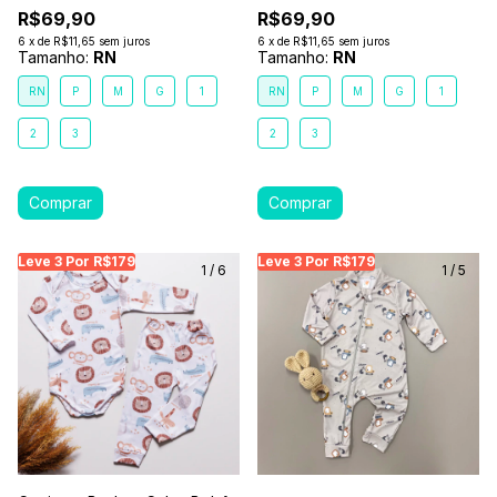
R$69,90
R$69,90
6
x
de
R$11,65
sem juros
6
x
de
R$11,65
sem juros
Tamanho:
RN
Tamanho:
RN
RN
P
M
G
1
RN
P
M
G
1
2
3
2
3
Leve 3 Por R$179
Leve 3 Por R$179
Leve 3 Por R$179
Leve 3 Por R$179
Leve 3 Por R$179
Leve
Le
1
/
6
1
/
5