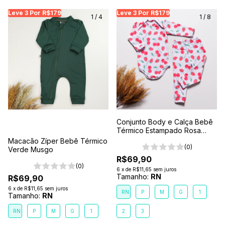
Leve 3 Por R$179
Leve 3 Por R$179
Leve 3 Por R$179
Leve 3 Por R$179
Leve 3 Por R$179
Leve
Le
1
/
4
1
/
8
Conjunto Body e Calça Bebê
Térmico Estampado Rosa
Morango
Macacão Zíper Bebê Térmico
(0)
Verde Musgo
R$69,90
(0)
6
x
de
R$11,65
sem juros
Tamanho:
RN
R$69,90
6
x
de
R$11,65
sem juros
RN
P
M
G
1
Tamanho:
RN
RN
P
M
G
1
2
3