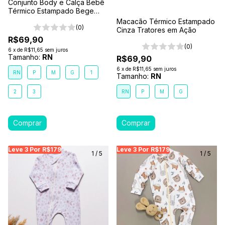
Conjunto Body e Calça Bebê
Térmico Estampado Bege
Amigos da selva
Macacão Térmico Estampado
(0)
Cinza Tratores em Ação
R$69,90
(0)
6
x
de
R$11,65
sem juros
Tamanho:
RN
R$69,90
6
x
de
R$11,65
sem juros
RN
P
M
G
1
Tamanho:
RN
2
3
RN
P
M
G
Leve 3 Por R$179
Leve 3 Por R$179
Leve 3 Por R$179
Leve 3 Por R$179
Leve 3 Por R$179
Leve
Le
1
/
5
1
/
5