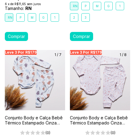
6
x
de
R$11,65
sem juros
RN
P
M
G
1
Tamanho:
RN
RN
P
M
G
1
2
3
Leve 3 Por R$179
Leve 3 Por R$179
Leve 3 Por R$179
Leve 3 Por R$179
Leve 3 Por R$179
Leve
Le
1
/
7
1
/
8
Conjunto Body e Calça Bebê
Conjunto Body e Calça Bebê
Térmico Estampado Cinza
Térmico Estampado Cinza
Abraço de Urso
Estrela
(0)
(0)