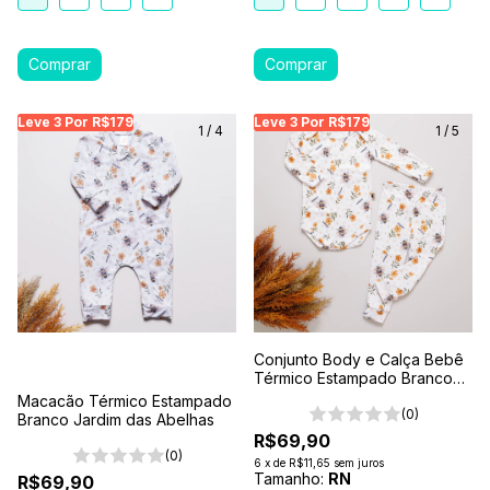
Leve 3 Por R$179
Leve 3 Por R$179
Leve 3 Por R$179
Leve 3 Por R$179
Leve 3 Por R$179
Leve
Le
1
/
4
1
/
5
Conjunto Body e Calça Bebê
Térmico Estampado Branco
Jardim das Abelhas
Macacão Térmico Estampado
(0)
Branco Jardim das Abelhas
R$69,90
(0)
6
x
de
R$11,65
sem juros
Tamanho:
RN
R$69,90