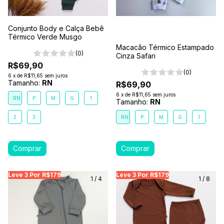
Conjunto Body e Calça Bebê
Térmico Verde Musgo
Macacão Térmico Estampado
(0)
Cinza Safari
R$69,90
(0)
6
x
de
R$11,65
sem juros
Tamanho:
RN
R$69,90
6
x
de
R$11,65
sem juros
RN
P
M
G
1
Tamanho:
RN
2
3
RN
P
M
G
1
Leve 3 Por R$179
Leve 3 Por R$179
Leve 3 Por R$179
Leve 3 Por R$179
Leve 3 Por R$179
Leve
Le
1
/
4
1
/
8