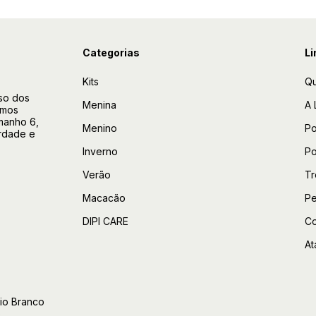
Categorias
Li
Kits
Q
so dos
Menina
A 
amos
manho 6,
Menino
Po
rdade e
Inverno
Po
Verão
Tr
Macacão
Pe
DIPI CARE
Co
At
Rio Branco
o