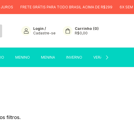
JUROS
FRETE GRÁTIS PARA TODO BRASIL ACIMA DE R$299
6X SEM J
Login
/
Carrinho
(
0
)
Cadastre-se
R$0,00
CIO
MENINO
MENINA
INVERNO
VERÃO
SALE
 filtros.