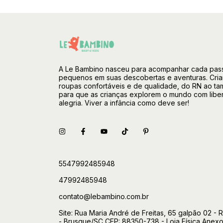
A Le Bambino nasceu para acompanhar cada pas
pequenos em suas descobertas e aventuras. Cri
roupas confortáveis e de qualidade, do RN ao ta
para que as crianças explorem o mundo com libe
alegria. Viver a infância como deve ser!
5547992485948
47992485948
contato@lebambino.com.br
Site: Rua Maria André de Freitas, 65 galpão 02 - 
- Brusque/SC CEP: 88350-738 - Loja Física Anex