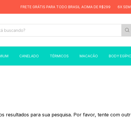
FRETE GRÁTIS PARA TODO BRASIL ACIMA DE R$299
6X SEM 
MIUM
CANELADO
TÉRMICOS
MACACÃO
BODY EGÍPI
s resultados para sua pesquisa. Por favor, tente com outros