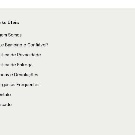
nks Úteis
uem Somos
Le Bambino é Confiável?
lítica de Privacidade
lítica de Entrega
ocas e Devoluções
rguntas Frequentes
ntato
acado