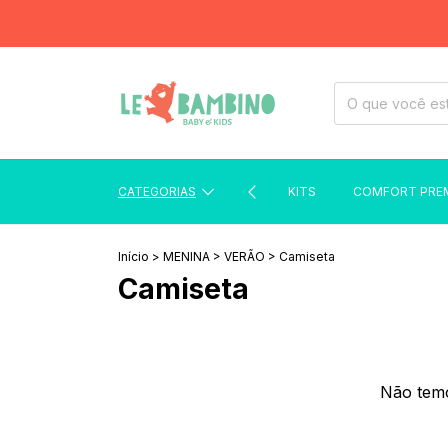
CATEGORIAS
KITS
COMFORT PRE
Início
>
MENINA
>
VERÃO
>
Camiseta
Camiseta
Não temo