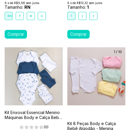
6
x
de
R$9,98
sem juros
6
x
de
R$13,32
sem juros
Tamanho:
RN
Tamanho:
1
RN
P
M
G
1
2
3
1
/
10
Kit Enxoval Essencial Menino
Máquinas Body e Calça Bebê
6 Peças 100% Algodão
Kit 8 Peças Body e Calça
Premium
(0)
Bebê Algodão - Menina