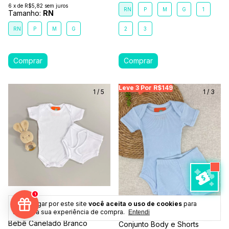
6
x
de
R$5,82
sem juros
RN
P
M
G
1
Tamanho:
RN
RN
P
M
G
2
3
Leve 3 Por R$149
Leve 3 Por R$149
Le
1
/
5
1
/
3
1
Ao navegar por este site
você aceita o uso de cookies
para
agilizar a sua experiência de compra.
Entendi
Conjunto Body e Tapa Fralda
Bebê Canelado Branco
Conjunto Body e Shorts