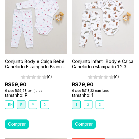
Conjunto Body e Calça Bebê
Conjunto Infantil Body e Calça
Canelado Estampado Branco-
Canelado estampado 1 2 3
Joaninha
Branco- Safari
(0)
(0)
R$59,90
R$79,90
6
x
de
R$9,98
sem juros
6
x
de
R$13,32
sem juros
tamanho:
P
tamanho:
1
RN
P
M
G
1
2
3