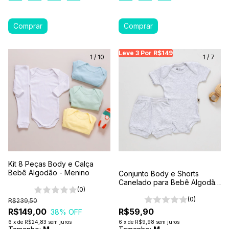
Leve 3 Por R$149
Leve 3 Por R$149
Le
1
/
10
1
/
7
Kit 8 Peças Body e Calça
Bebê Algodão - Menino
Conjunto Body e Shorts
Canelado para Bebê Algodão
(0)
Antialérgico Cinza Mescla
(0)
R$239,50
R$149,00
R$59,90
38
% OFF
6
x
de
R$24,83
sem juros
6
x
de
R$9,98
sem juros