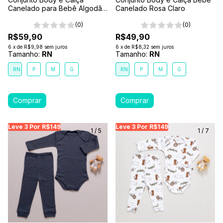
Canelado para Bebê Algodão
Canelado Rosa Claro
Antialérgico Azul Petróleo
(0)
(0)
R$59,90
R$49,90
6
x
de
R$9,98
sem juros
6
x
de
R$8,32
sem juros
Tamanho:
RN
Tamanho:
RN
RN
P
M
G
RN
P
M
G
Leve 3 Por R$149
Leve 3 Por R$149
Leve 3 Por R$149
Leve 3 Por R$149
Leve 3 Por R$149
Leve
Le
1
/
5
1
/
7