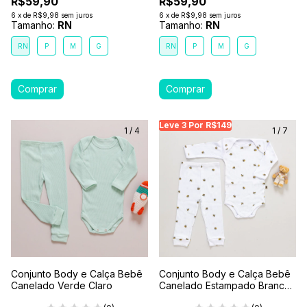
R$59,90
R$59,90
6
x
de
R$9,98
sem juros
6
x
de
R$9,98
sem juros
Tamanho:
RN
Tamanho:
RN
RN
P
M
G
RN
P
M
G
Leve 3 Por R$149
Leve 3 Por R$149
Le
1
/
4
1
/
7
Conjunto Body e Calça Bebê
Conjunto Body e Calça Bebê
Canelado Verde Claro
Canelado Estampado Branco-
Abelhinha