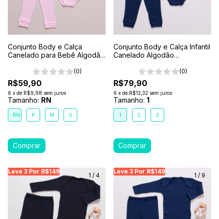
Conjunto Body e Calça
Conjunto Body e Calça Infantil
Canelado para Bebê Algodão
Canelado Algodão
Antialérgico Rosa
Antialérgico 1-2-3- Azul
(0)
Marinho
(0)
R$59,90
R$79,90
6
x
de
R$9,98
sem juros
6
x
de
R$13,32
sem juros
Tamanho:
RN
Tamanho:
1
RN
P
M
G
1
2
3
Leve 3 Por R$149
Leve 3 Por R$149
Leve 3 Por R$149
Leve 3 Por R$149
Leve 3 Por R$149
Leve
Le
1
/
4
1
/
9