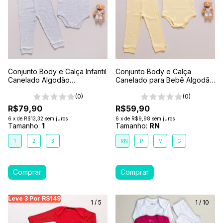
Conjunto Body e Calça Infantil
Conjunto Body e Calça
Canelado Algodão
Canelado para Bebê Algodão
Antialérgico 1-2-3- Cinza
Antialérgico Amarelo
Mescla
(0)
(0)
R$79,90
R$59,90
6
x
de
R$13,32
sem juros
6
x
de
R$9,98
sem juros
Tamanho:
1
Tamanho:
RN
1
2
3
RN
P
M
G
Leve 3 Por R$149
Leve 3 Por R$149
Leve 3 Por R$149
Leve
1
/
5
1
/
10