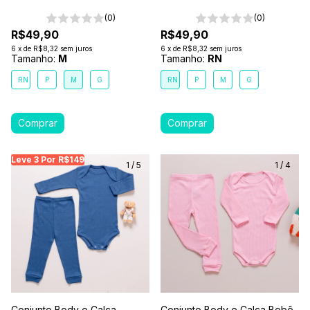
(0)
(0)
R$49,90
R$49,90
6
x
de
R$8,32
sem juros
6
x
de
R$8,32
sem juros
Tamanho:
M
Tamanho:
RN
RN
P
M
G
RN
P
M
G
Leve 3 Por R$149
Leve 3 Por R$149
Leve 3 Por R$149
Leve
1
/
5
1
/
4
Conjunto Body e Calça
Conjunto Body e Calça Bebê