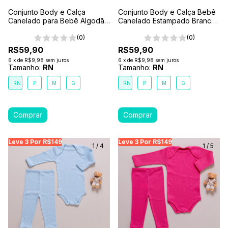
Conjunto Body e Calça
Conjunto Body e Calça Bebê
Canelado para Bebê Algodão
Canelado Estampado Branco-
Antialérgico Cinza Chumbo
Safari
(0)
(0)
R$59,90
R$59,90
6
x
de
R$9,98
sem juros
6
x
de
R$9,98
sem juros
Tamanho:
RN
Tamanho:
RN
RN
P
M
G
RN
P
M
G
Leve 3 Por R$149
Leve 3 Por R$149
Leve 3 Por R$149
Leve 3 Por R$149
Leve 3 Por R$149
Leve
Le
1
/
4
1
/
5