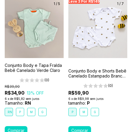
Leve 3 Por R$149
Leve 3 Por R$149
Le
1
/
5
1
/
7
Conjunto Body e Tapa Fralda
Bebê Canelado Verde Claro
Conjunto Body e Shorts Bebê
Canelado Estampado Branco-
(0)
Abelhinha
(0)
R$39,90
R$34,90
R$59,90
13
% OFF
6
x
de
R$5,82
sem juros
6
x
de
R$9,98
sem juros
Tamanho:
RN
tamanho:
P
RN
P
M
G
P
M
G