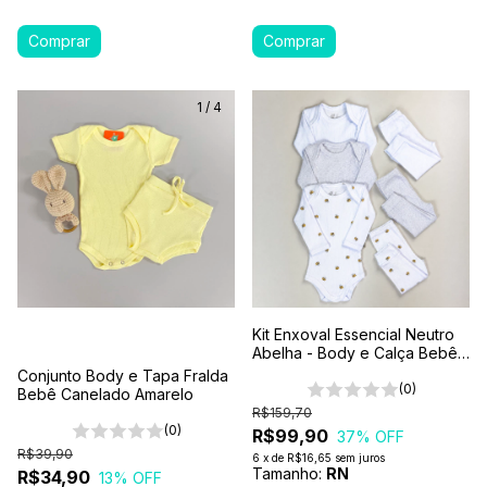
1
/
4
Kit Enxoval Essencial Neutro
Abelha - Body e Calça Bebê
6 Peças 100% Algodão
Conjunto Body e Tapa Fralda
Premium
(0)
Bebê Canelado Amarelo
R$159,70
(0)
R$99,90
37
% OFF
R$39,90
6
x
de
R$16,65
sem juros
Tamanho:
RN
R$34,90
13
% OFF