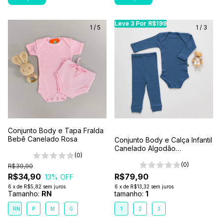
Leve 3 Por R$199
Leve 3 Por R$199
Le
1
/
5
1
/
3
Conjunto Body e Tapa Fralda
Bebê Canelado Rosa
Conjunto Body e Calça Infantil
Canelado Algodão
(0)
Antialérgico 1-2-3- Azul
Petróleo
(0)
R$39,90
R$34,90
R$79,90
13
% OFF
6
x
de
R$5,82
sem juros
6
x
de
R$13,32
sem juros
Tamanho:
RN
tamanho:
1
RN
P
M
G
1
2
3