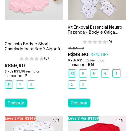
Kit Enxoval Essencial Neutro
Fazenda - Body e Calça
Bebê 6 Peças 100% Algodão
Premium
(0)
Conjunto Body e Shorts
R$159,70
Canelado para Bebê Algodão
Antialérgico Rosa
R$99,90
37
% OFF
(0)
6
x
de
R$16,65
sem juros
Tamanho:
RN
R$59,90
6
x
de
R$9,98
sem juros
RN
P
M
G
1
Tamanho:
P
P
M
G
2
3
Leve 3 Por R$149
Leve 3 Por R$149
Leve 3 Por R$149
Leve 3 Por R$199
Leve 3 Por R$199
Leve
Le
1
/
7
1
/
6