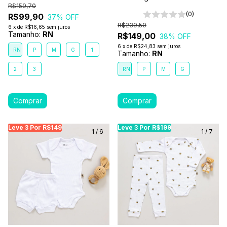
R$159,70
(0)
R$99,90
37
% OFF
R$239,50
6
x
de
R$16,65
sem juros
Tamanho:
RN
R$149,00
38
% OFF
6
x
de
R$24,83
sem juros
RN
P
M
G
1
Tamanho:
RN
2
3
RN
P
M
G
Leve 3 Por R$149
Leve 3 Por R$149
Leve 3 Por R$149
Leve 3 Por R$199
Leve 3 Por R$199
Leve
Le
1
/
6
1
/
7