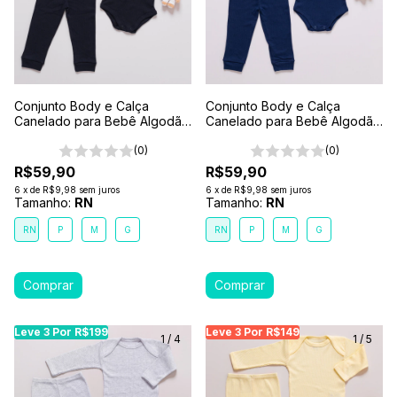
Conjunto Body e Calça
Conjunto Body e Calça
Canelado para Bebê Algodão
Canelado para Bebê Algodão
Antialérgico Preto
Antialérgico Marinho
(0)
(0)
R$59,90
R$59,90
6
x
de
R$9,98
sem juros
6
x
de
R$9,98
sem juros
Tamanho:
RN
Tamanho:
RN
RN
P
M
G
RN
P
M
G
Leve 3 Por R$199
Leve 3 Por R$199
Leve 3 Por R$199
Leve 3 Por R$149
Leve 3 Por R$149
Leve
Le
1
/
4
1
/
5