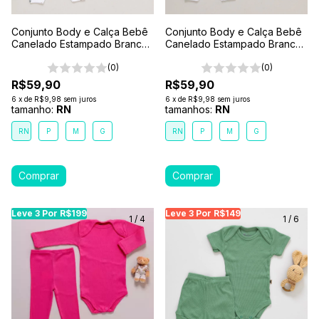
Conjunto Body e Calça Bebê
Conjunto Body e Calça Bebê
Canelado Estampado Branco-
Canelado Estampado Branco-
Fazendinha
Corações
(0)
(0)
R$59,90
R$59,90
6
x
de
R$9,98
sem juros
6
x
de
R$9,98
sem juros
tamanho:
RN
tamanhos:
RN
RN
P
M
G
RN
P
M
G
Leve 3 Por R$199
Leve 3 Por R$199
Leve 3 Por R$199
Leve 3 Por R$149
Leve 3 Por R$149
Leve
Le
1
/
4
1
/
6