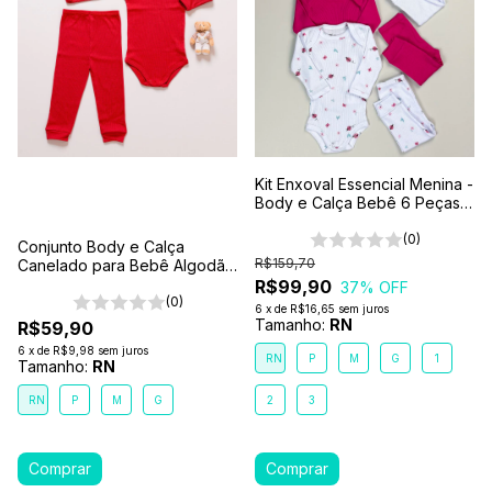
Kit Enxoval Essencial Menina -
Body e Calça Bebê 6 Peças
100% Algodão Premium
(0)
Conjunto Body e Calça
R$159,70
Canelado para Bebê Algodão
Antialérgico Vermelho
R$99,90
37
% OFF
(0)
6
x
de
R$16,65
sem juros
Tamanho:
RN
R$59,90
6
x
de
R$9,98
sem juros
RN
P
M
G
1
Tamanho:
RN
RN
P
M
G
2
3