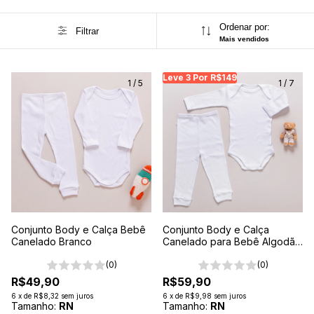
Ordenar por:
Filtrar
Mais vendidos
Leve 3 Por R$149
Leve 3 Por R$149
Le
1
/
5
1
/
7
Conjunto Body e Calça Bebê
Conjunto Body e Calça
Canelado Branco
Canelado para Bebê Algodão
Antialérgico Branco
(0)
(0)
R$49,90
R$59,90
6
x
de
R$8,32
sem juros
6
x
de
R$9,98
sem juros
Tamanho:
RN
Tamanho:
RN