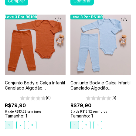
Leve 3 Por R$199
Leve 3 Por R$199
Leve 3 Por R$199
Leve 3 Por R$199
Leve 3 Por R$199
Leve
Le
1
/
4
1
/
5
Conjunto Body e Calça Infantil
Conjunto Body e Calça Infantil
Canelado Algodão
Canelado Algodão
Antialérgico 1-2-3- Marrom
Antialérgico 1-2-3- Azul Claro
Caramelo
(0)
(0)
R$79,90
R$79,90
6
x
de
R$13,32
sem juros
6
x
de
R$13,32
sem juros
Tamanho:
1
Tamanho:
1
1
2
3
1
2
3