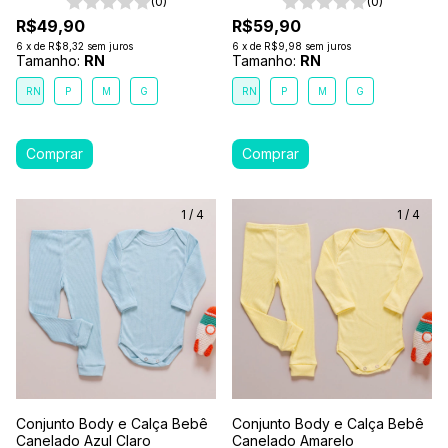
(0)
(0)
R$49,90
R$59,90
6
x
de
R$8,32
sem juros
6
x
de
R$9,98
sem juros
Tamanho:
RN
Tamanho:
RN
RN
P
M
G
RN
P
M
G
1
/
4
1
/
4
Conjunto Body e Calça Bebê
Conjunto Body e Calça Bebê
Canelado Azul Claro
Canelado Amarelo