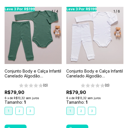
Leve 3 Por R$199
Leve 3 Por R$199
Leve 3 Por R$199
Leve 3 Por R$199
Leve 3 Por R$199
Leve
Le
1
/
4
1
/
6
Conjunto Body e Calça Infantil
Conjunto Body e Calça Infantil
Canelado Algodão
Canelado Algodão
Antialérgico 1-2-3- Verde
Antialérgico 1-2-3- Branco
Floresta
(0)
(0)
R$79,90
R$79,90
6
x
de
R$13,32
sem juros
6
x
de
R$13,32
sem juros
Tamanho:
1
Tamanho:
1
1
2
3
1
2
3