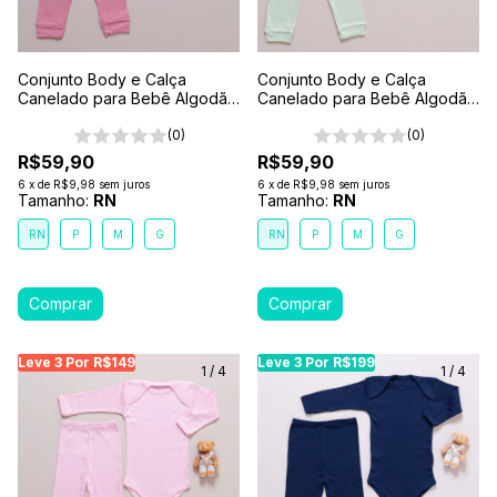
Conjunto Body e Calça
Conjunto Body e Calça
Canelado para Bebê Algodão
Canelado para Bebê Algodão
Antialérgico Rosa Goiaba
Antialérgico Verde
(0)
(0)
R$59,90
R$59,90
6
x
de
R$9,98
sem juros
6
x
de
R$9,98
sem juros
Tamanho:
RN
Tamanho:
RN
RN
P
M
G
RN
P
M
G
Leve 3 Por R$149
Leve 3 Por R$149
Leve 3 Por R$149
Leve 3 Por R$199
Leve 3 Por R$199
Leve
Le
1
/
4
1
/
4