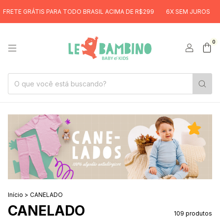
PARA TODO BRASIL ACIMA DE R$299
6X SEM JUROS
FRETE GRÁTIS 
0
Início
>
CANELADO
CANELADO
109 produtos