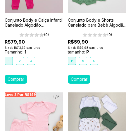
Conjunto Body e Calça Infantil
Conjunto Body e Shorts
Canelado Algodão
Canelado para Bebê Algodão
Antialérgico 1-2-3- Rosa Pink
Antialérgico Verde Floresta
(0)
(0)
R$79,90
R$59,90
6
x
de
R$13,32
sem juros
6
x
de
R$9,98
sem juros
Tamanho:
1
tamanho:
P
1
2
3
P
M
G
Leve 3 Por R$149
Leve 3 Por R$149
Leve 3 Por R$149
Leve
1
/
6