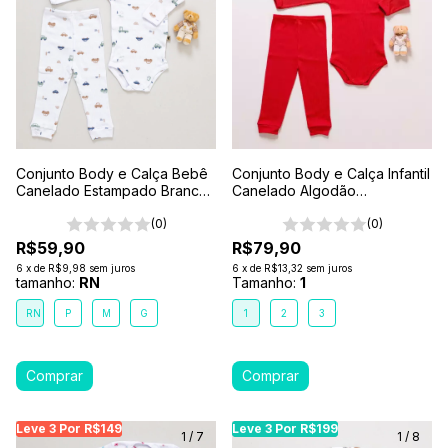
Conjunto Body e Calça Bebê
Conjunto Body e Calça Infantil
Canelado Estampado Branco-
Canelado Algodão
Carros
Antialérgico 1-2-3- Vermelho
(0)
(0)
R$59,90
R$79,90
6
x
de
R$9,98
sem juros
6
x
de
R$13,32
sem juros
tamanho:
RN
Tamanho:
1
RN
P
M
G
1
2
3
Leve 3 Por R$149
Leve 3 Por R$149
Leve 3 Por R$149
Leve 3 Por R$199
Leve 3 Por R$199
Leve
Le
1
/
7
1
/
8