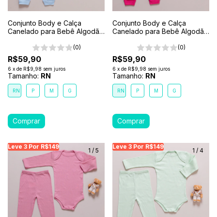
Conjunto Body e Calça
Conjunto Body e Calça
Canelado para Bebê Algodão
Canelado para Bebê Algodão
Antialérgico Azul Claro
Antialérgico Rosa Pink
(0)
(0)
R$59,90
R$59,90
6
x
de
R$9,98
sem juros
6
x
de
R$9,98
sem juros
Tamanho:
RN
Tamanho:
RN
RN
P
M
G
RN
P
M
G
Leve 3 Por R$149
Leve 3 Por R$149
Leve 3 Por R$149
Leve 3 Por R$149
Leve 3 Por R$149
Leve
Le
1
/
5
1
/
4