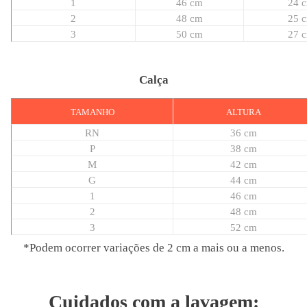
1
46
cm
24 
2
48
cm
25 
3
50
cm
27 
Calça
TAMANHO
ALTURA
RN
36 cm
P
38 cm
M
42 cm
G
44 cm
1
46
cm
2
48
cm
3
52
cm
*Podem ocorrer variações de 2 cm a mais ou a menos.
Cuidados com a lavagem: