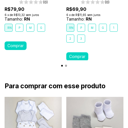
(0)
(0)
R$79,90
R$69,90
6
x
de
R$13,32
sem juros
6
x
de
R$11,65
sem juros
Tamanho:
RN
Tamanho:
RN
RN
P
M
G
RN
P
M
G
1
2
3
Para comprar com esse produto