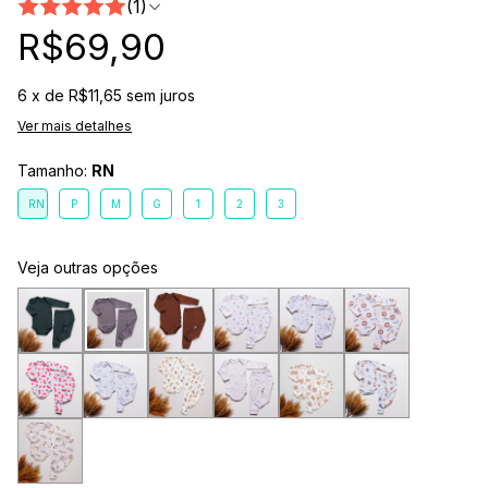
(1)
R$69,90
6
x de
R$11,65
sem juros
Ver mais detalhes
Tamanho:
RN
RN
P
M
G
1
2
3
Veja outras opções