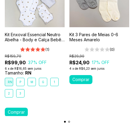
Kit Enxoval Essencial Neutro
Kit 3 Pares de Meias 0-6
Abelha - Body e Calça Bebê
Meses Amarelo
6 Peças 100% Algodão
Premium
(1)
(0)
R$159,70
R$29,90
R$99,90
R$24,90
37
% OFF
17
% OFF
6
x
de
R$16,65
sem juros
4
x
de
R$6,23
sem juros
Tamanho:
RN
RN
P
M
G
1
2
3