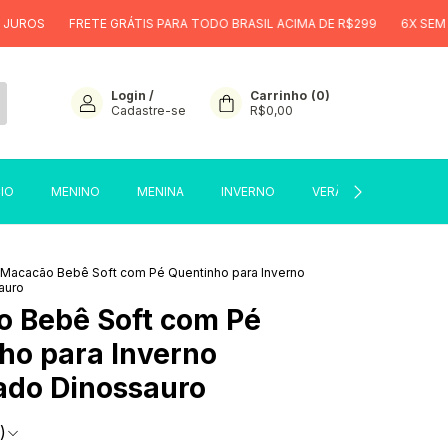
FRETE GRÁTIS PARA TODO BRASIL ACIMA DE R$299
6X SEM JUROS
Login
/
Carrinho
(
0
)
Cadastre-se
R$0,00
CIO
MENINO
MENINA
INVERNO
VERÃO
SALE
Macacão Bebê Soft com Pé Quentinho para Inverno
auro
 Bebê Soft com Pé
ho para Inverno
do Dinossauro
)