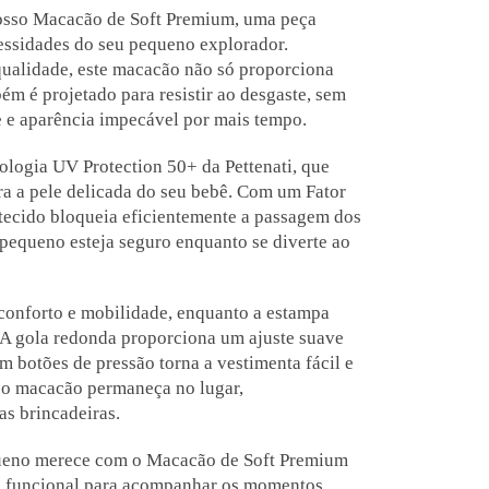
nosso Macacão de Soft Premium, uma peça
essidades do seu pequeno explorador.
qualidade, este macacão não só proporciona
m é projetado para resistir ao desgaste, sem
e e aparência impecável por mais tempo.
ologia UV Protection 50+ da Pettenati, que
a a pele delicada do seu bebê. Com um Fator
 tecido bloqueia eficientemente a passagem dos
u pequeno esteja seguro enquanto se diverte ao
conforto e mobilidade, enquanto a estampa
. A gola redonda proporciona um ajuste suave
 botões de pressão torna a vestimenta fácil e
 o macacão permaneça no lugar,
s brincadeiras.
equeno merece com o Macacão de Soft Premium
e funcional para acompanhar os momentos