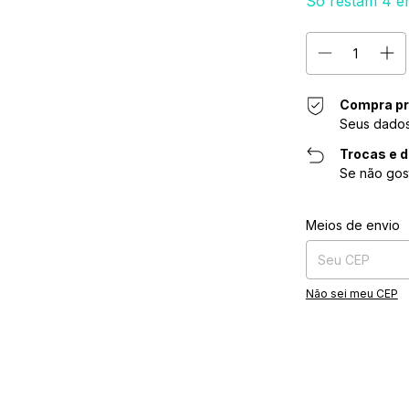
Só restam
4
em
Compra pr
Seus dados
Trocas e 
Se não gos
Entregas para o CE
Meios de envio
Não sei meu CEP