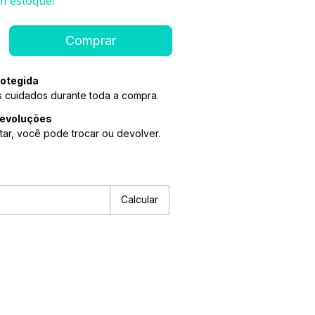
 estoque!
otegida
 cuidados durante toda a compra.
devoluções
tar, você pode trocar ou devolver.
P:
Alterar CEP
Calcular