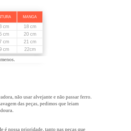
NTURA
MANGA
3 cm
18 cm
5 cm
20 cm
7 cm
21 cm
9 cm
22cm
 menos.
dora, não usar alvejante e não passar ferro.
 lavagem das peças, pedimos que leiam
adoura.
 é nossa prioridade, tanto nas peças que