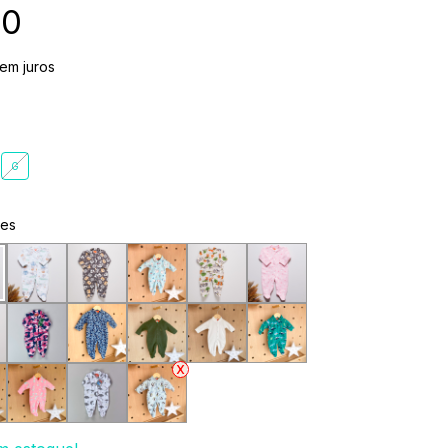
90
em juros
G
ões