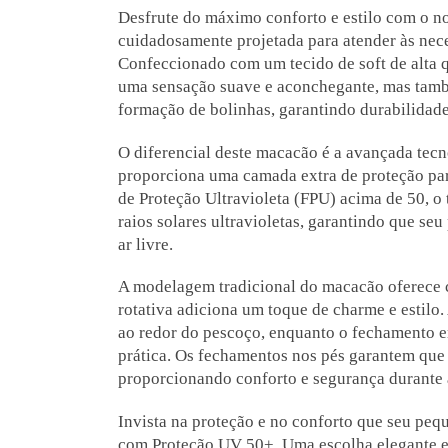
Desfrute do máximo conforto e estilo com o 
cuidadosamente projetada para atender às nec
Confeccionado com um tecido de soft de alta 
uma sensação suave e aconchegante, mas també
formação de bolinhas, garantindo durabilidad
O diferencial deste macacão é a avançada tecn
proporciona uma camada extra de proteção par
de Proteção Ultravioleta (FPU) acima de 50, o
raios solares ultravioletas, garantindo que se
ar livre.
A modelagem tradicional do macacão oferece 
rotativa adiciona um toque de charme e estilo
ao redor do pescoço, enquanto o fechamento em
prática. Os fechamentos nos pés garantem que
proporcionando conforto e segurança durante a
Invista na proteção e no conforto que seu p
com Proteção UV 50+. Uma escolha elegante 