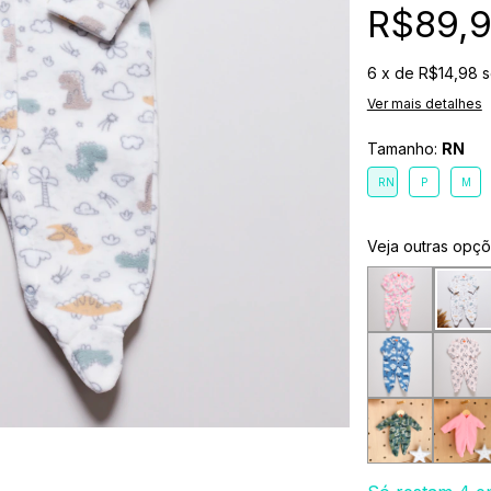
R$89,
6
x de
R$14,98
s
Ver mais detalhes
Tamanho:
RN
RN
P
M
Veja outras opç