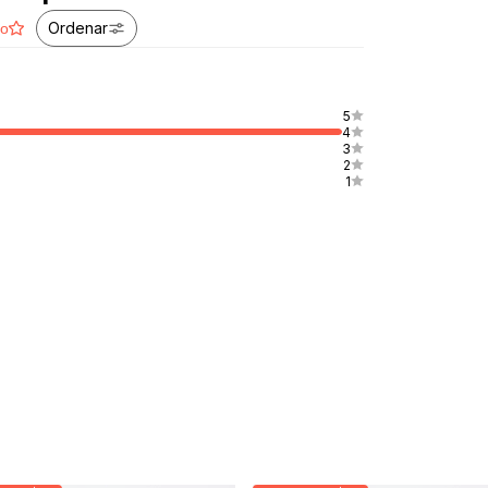
Ordenar
ão
5
4
3
2
1