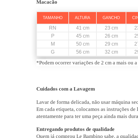
Macacão
TAMANHO
ALTURA
GANCHO
CI
RN
41 cm
23 cm
2
P
45 cm
26 cm
2
M
50 cm
29 cm
2
G
56 cm
32 cm
2
*Podem ocorrer variações de 2 cm a mais ou a
Cuidados com a Lavagem
Lavar de forma delicada, não usar máquina seca
Em cada etiqueta, colocamos as instruções de
atentamente para ter uma peça ainda mais dur
Entregando produtos de qualidade
Quem já comprou Le Bambino sabe, a qualidade