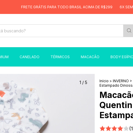
FRETE GRÁTIS PARA TODO BRASIL ACIMA DE R$299
6X SEM JUROS
MIUM
CANELADO
TÉRMICOS
MACACÃO
BODY EGÍPI
Início
>
INVERNO
>
1
/
5
Estampado Dinoss
Macacão
Quentin
Estampa
(1