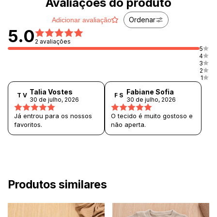
Avaliações do produto
Ordenar
Adicionar avaliação
5.0
2 avaliações
5
4
3
2
1
Talia Vostes
Fabiane Sofia
T V
F S
30 de julho, 2026
30 de julho, 2026
Já entrou para os nossos
O tecido é muito gostoso e
favoritos.
não aperta.
Produtos similares