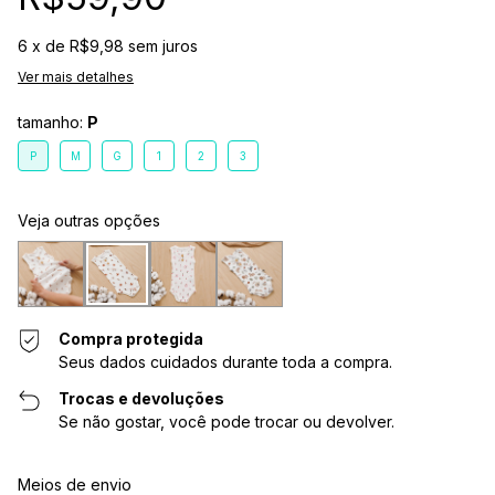
6
x de
R$9,98
sem juros
Ver mais detalhes
tamanho:
P
P
M
G
1
2
3
Veja outras opções
Compra protegida
Seus dados cuidados durante toda a compra.
Trocas e devoluções
Se não gostar, você pode trocar ou devolver.
Entregas para o CEP:
Alterar CEP
Meios de envio