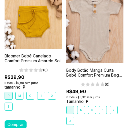
Bloomer Bebê Canelado
Comfort Premium Amarelo Sol
Body Botão Manga Curta
(0)
Bebê Comfort Premium Bege
R$29,90
Areia
5
x
de
R$5,98
sem juros
(0)
tamanho:
P
R$49,90
P
M
G
1
2
6
x
de
R$8,32
sem juros
Tamanho:
P
3
P
M
G
1
2
3