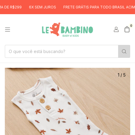
$299
6X SEM JUROS
FRETE GRÁTIS PARA TODO BRASIL ACIMA DE R
0
1
/
5