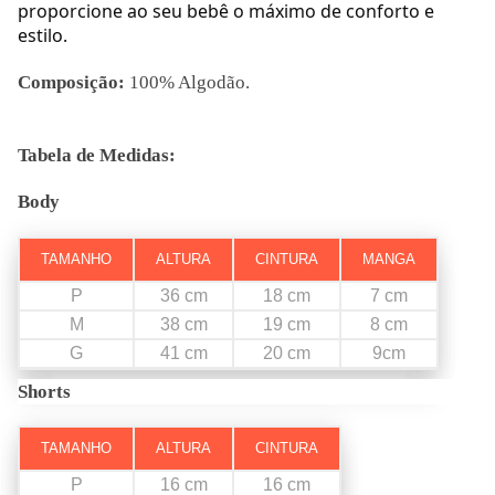
proporcione ao seu bebê o máximo de conforto e
estilo.
Composição:
100% Algodão.
Tabela de Medidas:
Body
TAMANHO
ALTURA
CINTURA
MANGA
P
36 cm
18 cm
7 cm
M
38 cm
19 cm
8 cm
G
41 cm
20 cm
9cm
Shorts
TAMANHO
ALTURA
CINTURA
P
16 cm
16 cm