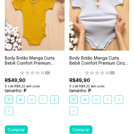
Body Botão Manga Curta
Body Botão Manga Curta
Bebê Comfort Premium
Bebê Comfort Premium Cinza
Amarelo Sol
Gelo
(0)
(0)
R$49,90
R$49,90
6
x
de
R$8,32
sem juros
6
x
de
R$8,32
sem juros
tamanho:
P
tamanho:
P
P
M
G
1
2
P
M
G
1
2
3
3