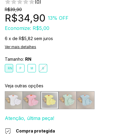
(0)
R$39,90
R$34,90
13
% OFF
Economize:
R$5,00
6
x de
R$5,82
sem juros
Ver mais detalhes
Tamanho:
RN
RN
P
M
G
Veja outras opções
Atenção, última peça!
Compra protegida