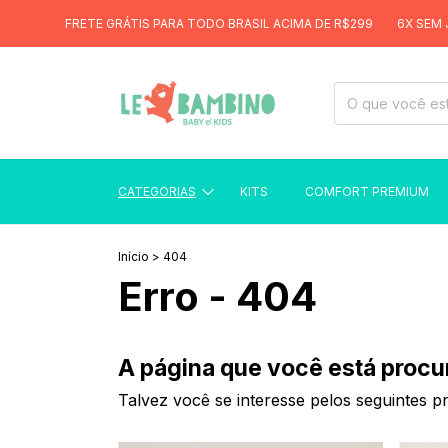
FRETE GRÁTIS PARA TODO BRASIL ACIMA DE R$299
6X SEM JUR
CATEGORIAS
KITS
COMFORT PREMIUM
Início
>
404
Erro - 404
A página que você está procu
Talvez você se interesse pelos seguintes p