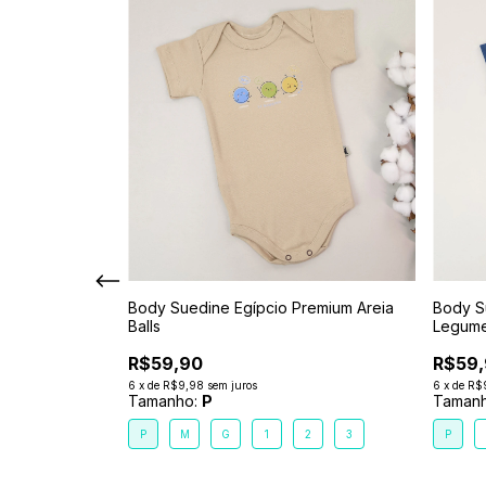
 Neutro Body e
Body Suedine Egípcio Premium Areia
Body S
ão Premium
Balls
Legum
R$59,90
R$59
6
x
de
R$9,98
sem juros
6
x
de
R$
Tamanho:
P
Taman
P
M
G
1
2
3
P