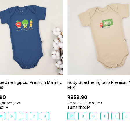
uedine Egípcio Premium Marinho
Body Suedine Egípcio Premium 
es
Milk
,90
R$59,90
9,98
sem juros
6
x
de
R$9,98
sem juros
ho:
P
Tamanho:
P
M
G
1
2
3
P
M
G
1
2
3