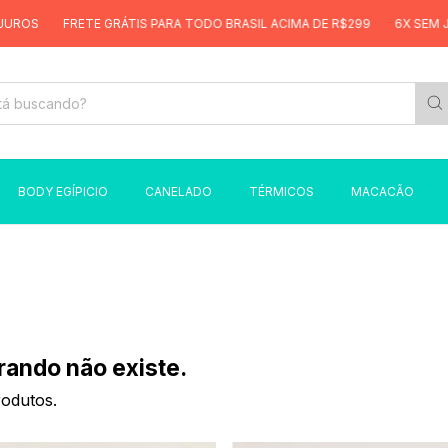
OS
FRETE GRÁTIS PARA TODO BRASIL ACIMA DE R$299
6X SEM JUR
BODY EGÍPICIO
CANELADO
TÉRMICOS
MACACÃO
rando não existe.
rodutos.