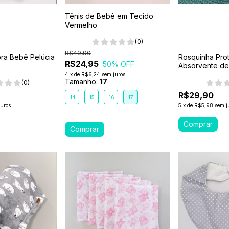
Tênis de Bebê em Tecido
Vermelho
(0)
R$49,90
bra Bebê Pelúcia
Rosquinha Prot
R$24,95
50
% OFF
Absorvente d
Marrom
4
x
de
R$6,24
sem juros
Tamanho:
17
(0)
R$29,90
14
15
16
17
juros
5
x
de
R$5,98
sem j