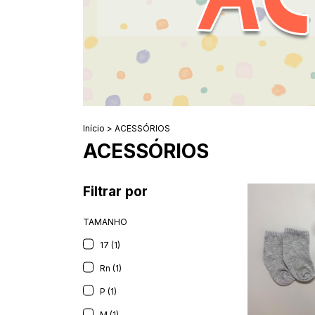
Início
>
ACESSÓRIOS
ACESSÓRIOS
Filtrar por
TAMANHO
17 (1)
Rn (1)
P (1)
M (1)