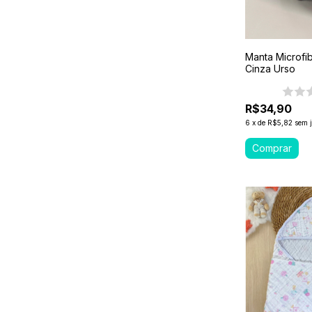
Manta Microfi
Cinza Urso
R$34,90
6
x
de
R$5,82
sem 