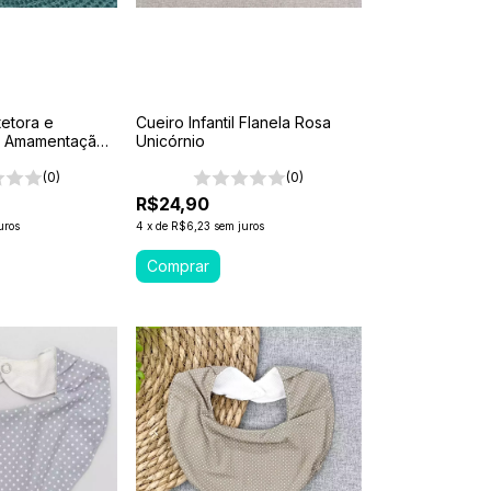
etora e
Cueiro Infantil Flanela Rosa
e Amamentação
Unicórnio
(0)
(0)
R$24,90
uros
4
x
de
R$6,23
sem juros