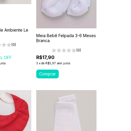
de Ambiente Le
Meia Bebê Felpada 3-6 Meses
Branca
(0)
(0)
R$17,90
% OFF
uros
3
x
de
R$5,97
sem juros