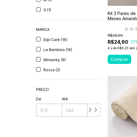
G (1)
Kit 3 Pares de
Meses Amarel
MARCA
R$29,90
Dipi Care (16)
R$24,90
17
4
x
de
R$6,23
sem 
Le Bambino (16)
Minasrey (9)
Rocca (2)
PREÇO
De
Até