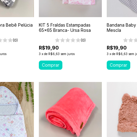
bra Bebê Pelúcia
KIT 5 Fraldas Estampadas
Bandana Baby 
65x65 Branca- Ursa Rosa
Mescla
(0)
(0)
R$19,90
R$19,90
juros
3
x
de
R$6,63
sem juros
3
x
de
R$6,63
sem j