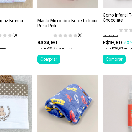
Gorro Infantil
Chocolate
apuz Branca-
Manta Microfibra Bebê Pelúcia
Rosa Pink
(0)
(0)
R$39,90
R$34,90
R$19,90
50
juros
6
x
de
R$5,82
sem juros
3
x
de
R$6,63
sem j