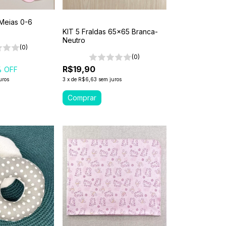
 Meias 0-6
KIT 5 Fraldas 65x65 Branca-
Neutro
(0)
(0)
R$19,90
 OFF
uros
3
x
de
R$6,63
sem juros