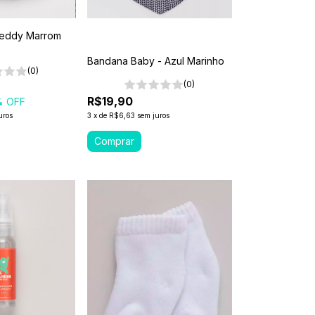
 Teddy Marrom
Bandana Baby - Azul Marinho
(0)
(0)
R$19,90
% OFF
uros
3
x
de
R$6,63
sem juros