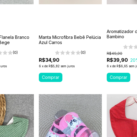
Aromatizador 
Bambino
l Flanela Branco
Manta Microfibra Bebê Pelúcia
 Bege
Azul Carros
(0)
(0)
R$49,90
R$34,90
R$39,90
20
juros
6
x
de
R$5,82
sem juros
6
x
de
R$6,65
sem j