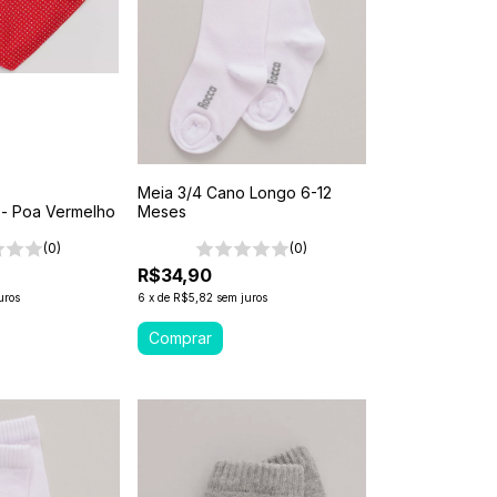
Meia 3/4 Cano Longo 6-12
- Poa Vermelho
Meses
(0)
(0)
R$34,90
uros
6
x
de
R$5,82
sem juros