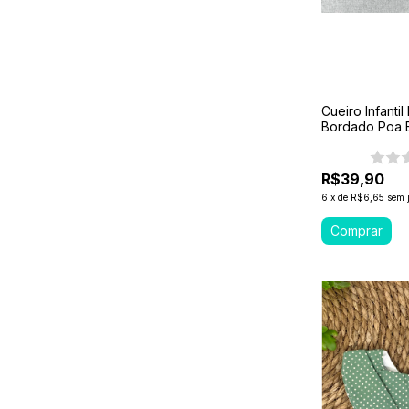
Cueiro Infanti
Bordado Poa
R$39,90
6
x
de
R$6,65
sem 