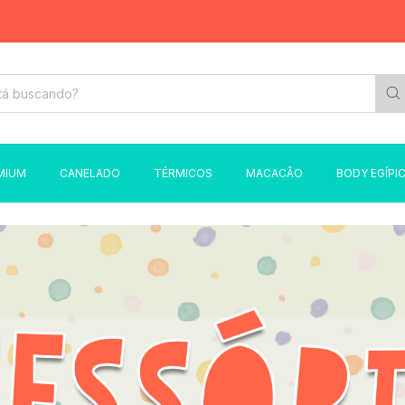
FRET
MIUM
CANELADO
TÉRMICOS
MACACÃO
BODY EGÍPI