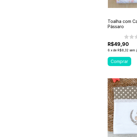
Toalha com C
Pássaro
R$49,90
6
x
de
R$8,32
sem 