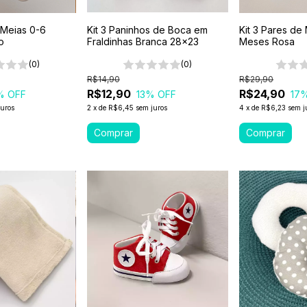
 Meias 0-6
Kit 3 Paninhos de Boca em
Kit 3 Pares de
o
Fraldinhas Branca 28x23
Meses Rosa
(0)
(0)
R$14,90
R$29,90
R$12,90
R$24,90
% OFF
13
% OFF
17
%
juros
2
x
de
R$6,45
sem juros
4
x
de
R$6,23
sem j