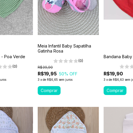
Meia Infantil Baby Sapatilha
Gatinha Rosa
 - Poa Verde
Bandana Baby 
(0)
(0)
R$39,90
R$19,95
R$19,90
50
% OFF
juros
3
x
de
R$6,65
sem juros
3
x
de
R$6,63
sem j