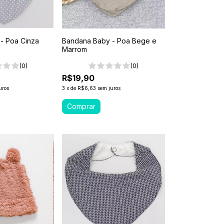
- Poa Cinza
Bandana Baby - Poa Bege e
Marrom
(0)
(0)
R$19,90
uros
3
x
de
R$6,63
sem juros