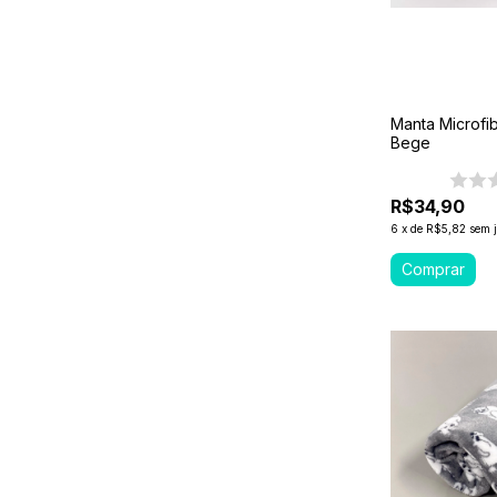
Manta Microfi
Bege
R$34,90
6
x
de
R$5,82
sem 