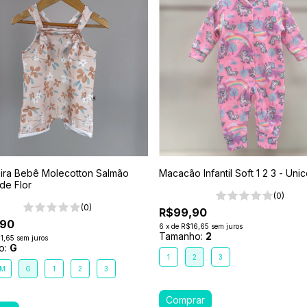
eira Bebê Molecotton Salmão
Macacão Infantil Soft 1 2 3 - Uni
de Flor
(0)
(0)
R$99,90
,90
6
x
de
R$16,65
sem juros
Tamanho:
2
1,65
sem juros
o:
G
1
2
3
M
G
1
2
3