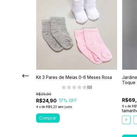
sex Cogumelo
Kit 3 Pares de Meias 0-6 Meses Rosa
Jardin
Toque 
(0)
(0)
R$29,90
R$69
R$24,90
17
% OFF
6
x
de
R$1
4
x
de
R$6,23
sem juros
tamanh
P
2
3