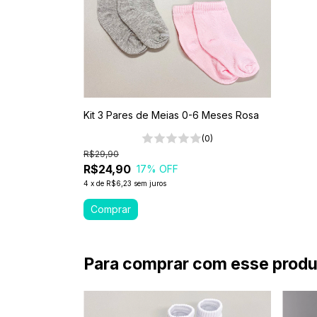
Kit 3 Pares de Meias 0-6 Meses Rosa
(0)
R$29,90
R$24,90
17
% OFF
4
x
de
R$6,23
sem juros
Para comprar com esse produ