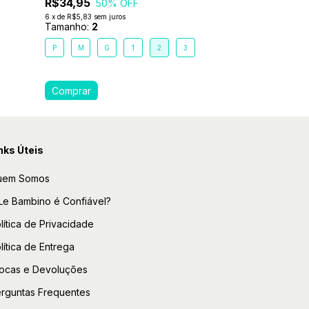
R$34,95
50
% OFF
6
x
de
R$5,83
sem juros
Tamanho:
2
P
M
G
1
2
3
nks Úteis
uem Somos
Le Bambino é Confiável?
lítica de Privacidade
lítica de Entrega
ocas e Devoluções
rguntas Frequentes