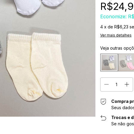
R$24,
Economize:
R$
4
x de
R$6,23
se
Ver mais detalhes
Veja outras opç
Compra pr
Seus dados
Trocas e 
Se não gos