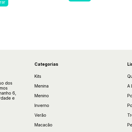
Categorias
Li
Kits
Q
so dos
Menina
A 
amos
manho 6,
Menino
Po
rdade e
Inverno
Po
Verão
Tr
Macacão
Pe