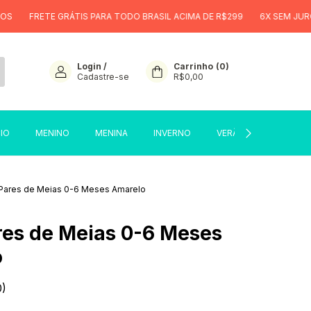
TE GRÁTIS PARA TODO BRASIL ACIMA DE R$299
6X SEM JUROS
FRE
Login
/
Carrinho
(
0
)
Cadastre-se
R$0,00
CIO
MENINO
MENINA
INVERNO
VERÃO
SALE
 Pares de Meias 0-6 Meses Amarelo
ares de Meias 0-6 Meses
o
0)