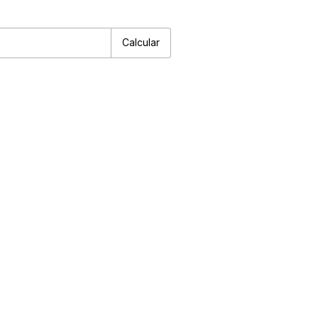
P:
Alterar CEP
Calcular