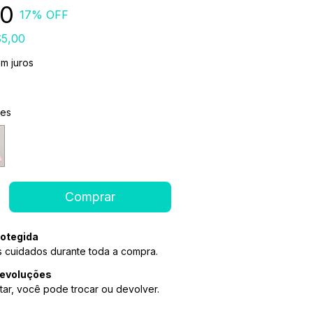
90
17
% OFF
5,00
m juros
ões
otegida
 cuidados durante toda a compra.
devoluções
tar, você pode trocar ou devolver.