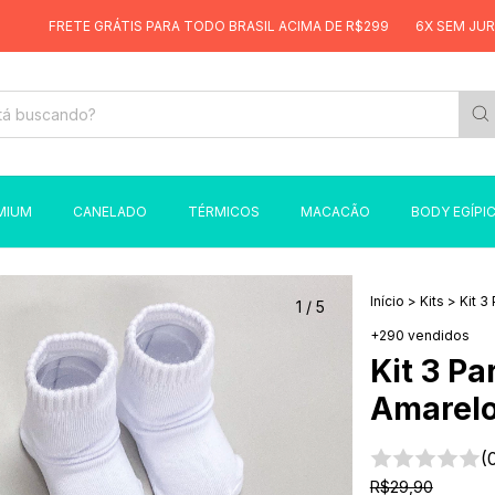
TE GRÁTIS PARA TODO BRASIL ACIMA DE R$299
6X SEM JUROS
FRE
MIUM
CANELADO
TÉRMICOS
MACACÃO
BODY EGÍPI
Início
>
Kits
>
Kit 3
1
/
5
+290 vendidos
Kit 3 P
Amarel
(
R$29,90