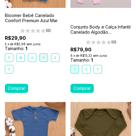
Bloomer Bebê Canelado
Comfort Premium Azul Mar
Conjunto Body e Calça Infantil
(0)
Canelado Algodão
Antialérgico 1-2-3- Rosa
R$29,90
(0)
5
x
de
R$5,98
sem juros
Tamanho:
1
R$79,90
6
x
de
R$13,32
sem juros
P
M
G
1
2
Tamanho:
1
3
1
2
3