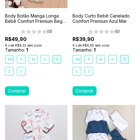
Body Botão Manga Longa
Body Curto Bebê Canelado
Bebê Comfort Premium Bege
Comfort Premium Azul Mar
Areia
(0)
(0)
R$49,90
R$39,90
6
x
de
R$8,32
sem juros
6
x
de
R$6,65
sem juros
Tamanho:
1
Tamanho:
1
RN
P
M
G
1
RN
P
M
G
1
2
3
2
3