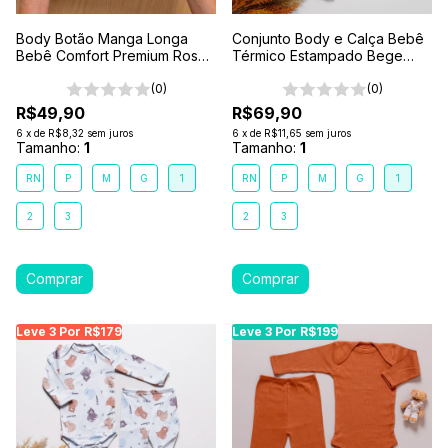
Body Botão Manga Longa
Conjunto Body e Calça Bebê
Bebê Comfort Premium Rosa
Térmico Estampado Bege
Coral
Encanto da Floresta
(0)
(0)
R$49,90
R$69,90
6
x
de
R$8,32
sem juros
6
x
de
R$11,65
sem juros
Tamanho:
1
Tamanho:
1
RN
P
M
G
1
RN
P
M
G
1
2
3
2
3
Leve 3 Por R$179
Leve 3 Por R$199