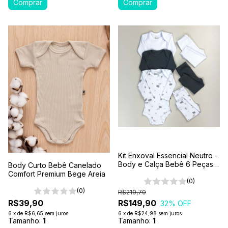
Kit Enxoval Essencial Neutro -
Body e Calça Bebê 6 Peças
Body Curto Bebê Canelado
100% Algodão Premium
Comfort Premium Bege Areia
(0)
(0)
R$219,70
R$39,90
R$149,90
32
% OFF
6
x
de
R$6,65
sem juros
6
x
de
R$24,98
sem juros
Tamanho:
1
Tamanho:
1