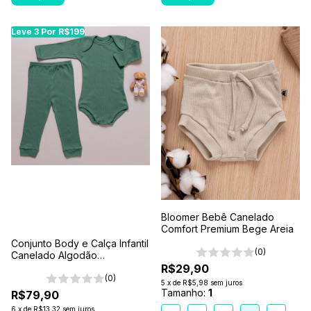
Leve 3 Por R$199
Bloomer Bebê Canelado
Comfort Premium Bege Areia
Conjunto Body e Calça Infantil
(0)
Canelado Algodão
Antialérgico 1-2-3- Verde
R$29,90
Floresta
(0)
5
x
de
R$5,98
sem juros
Tamanho:
1
R$79,90
6
x
de
R$13,32
sem juros