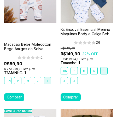
Kit Enxoval Essencial Menino
Máquinas Body e Calça Bebê
6 Peças 100% Algodão
Premium
(0)
Macacão Bebê Molecotton
R$219,70
Bege Amigos da Selva
R$149,90
32
% OFF
(0)
6
x
de
R$24,98
sem juros
Tamanho:
1
R$59,90
6
x
de
R$9,98
sem juros
RN
P
M
G
1
TAMANHO:
1
RN
P
M
G
1
2
3
Leve 3 Por R$199