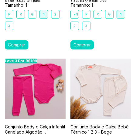
6
x
de
R$8,32
sem juros
6
x
de
R$7,49
sem juros
Tamanho:
1
Tamanho:
1
P
M
G
1
2
RN
P
M
G
1
3
2
3
Leve 3 Por R$199
Conjunto Body e Calça Infantil
Conjunto Body e Calça Bebê
Canelado Algodão
Térmico 1 2 3 - Bege