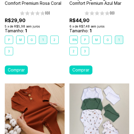
Comfort Premium Rosa Coral
Comfort Premium Azul Mar
(0)
(0)
R$29,90
R$44,90
5
x
de
R$5,98
sem juros
6
x
de
R$7,48
sem juros
Tamanho:
1
Tamanho:
1
P
M
G
1
2
RN
P
M
G
1
3
2
3