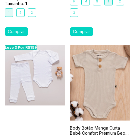
P
M
G
1
2
Tamanho:
1
1
2
3
3
Leve 3 Por R$199
Body Botão Manga Curta
Bebê Comfort Premium Bege