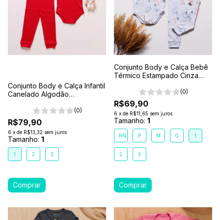
Conjunto Body e Calça Bebê
Térmico Estampado Cinza
Safari
Conjunto Body e Calça Infantil
(0)
Canelado Algodão
Antialérgico 1-2-3- Vermelho
R$69,90
(0)
6
x
de
R$11,65
sem juros
Tamanho:
1
R$79,90
6
x
de
R$13,32
sem juros
RN
P
M
G
1
Tamanho:
1
1
2
3
2
3