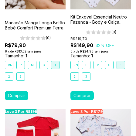
Kit Enxoval Essencial Neutro
Fazenda - Body e Calça
Macacão Manga Longa Botão
Bebê 6 Peças 100% Algodão
Bebê Comfort Premium Terra
Premium
(0)
(0)
R$219,70
R$79,90
R$149,90
32
% OFF
6
x
de
R$13,32
sem juros
6
x
de
R$24,98
sem juros
Tamanho:
1
Tamanho:
1
RN
P
M
G
1
RN
P
M
G
1
2
3
2
3
Leve 3 Por R$199
Leve 3 Por R$179