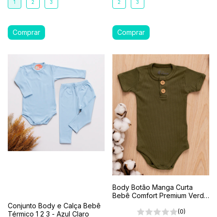
1
2
3
2
3
Body Botão Manga Curta
Bebê Comfort Premium Verde
Floresta
Conjunto Body e Calça Bebê
(0)
Térmico 1 2 3 - Azul Claro