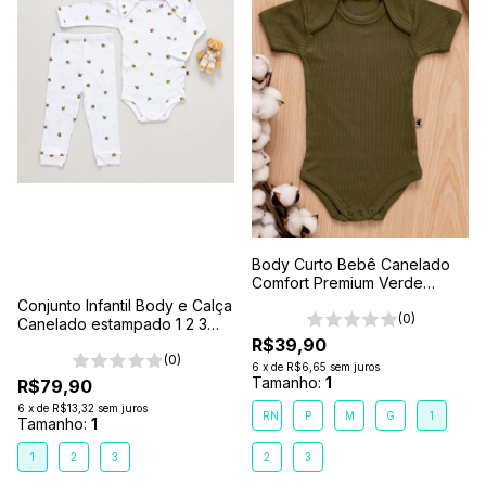
Body Curto Bebê Canelado
Comfort Premium Verde
Floresta
Conjunto Infantil Body e Calça
(0)
Canelado estampado 1 2 3
Branco- Abelhinha
R$39,90
(0)
6
x
de
R$6,65
sem juros
Tamanho:
1
R$79,90
6
x
de
R$13,32
sem juros
RN
P
M
G
1
Tamanho:
1
1
2
3
2
3