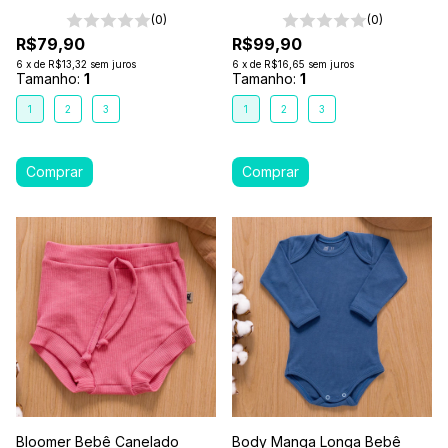
Antialérgico 1-2-3- Rosa Pink
(0)
(0)
R$79,90
R$99,90
6
x
de
R$13,32
sem juros
6
x
de
R$16,65
sem juros
Tamanho:
1
Tamanho:
1
1
2
3
1
2
3
Bloomer Bebê Canelado
Body Manga Longa Bebê