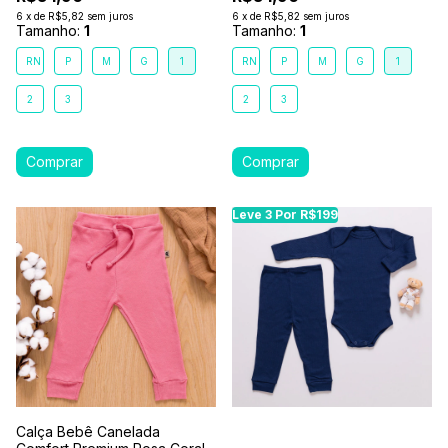
6
x
de
R$5,82
sem juros
6
x
de
R$5,82
sem juros
Tamanho:
1
Tamanho:
1
RN
P
M
G
1
RN
P
M
G
1
2
3
2
3
Leve 3 Por R$199
Calça Bebê Canelada