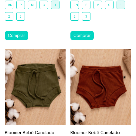
RN
P
M
G
1
RN
P
M
G
1
2
3
2
3
Bloomer Bebê Canelado
Bloomer Bebê Canelado