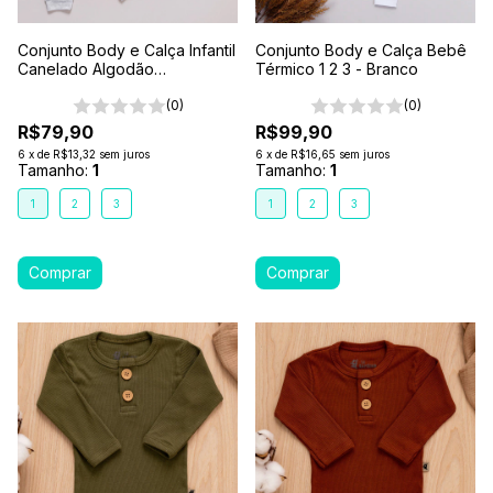
Conjunto Body e Calça Infantil
Conjunto Body e Calça Bebê
Canelado Algodão
Térmico 1 2 3 - Branco
Antialérgico 1-2-3- Cinza
Mescla
(0)
(0)
R$79,90
R$99,90
6
x
de
R$13,32
sem juros
6
x
de
R$16,65
sem juros
Tamanho:
1
Tamanho:
1
1
2
3
1
2
3