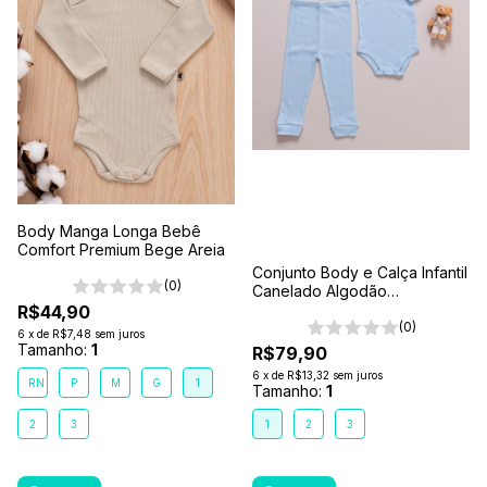
Body Manga Longa Bebê
Comfort Premium Bege Areia
Conjunto Body e Calça Infantil
(0)
Canelado Algodão
Antialérgico 1-2-3- Azul Claro
R$44,90
(0)
6
x
de
R$7,48
sem juros
Tamanho:
1
R$79,90
6
x
de
R$13,32
sem juros
RN
P
M
G
1
Tamanho:
1
2
3
1
2
3