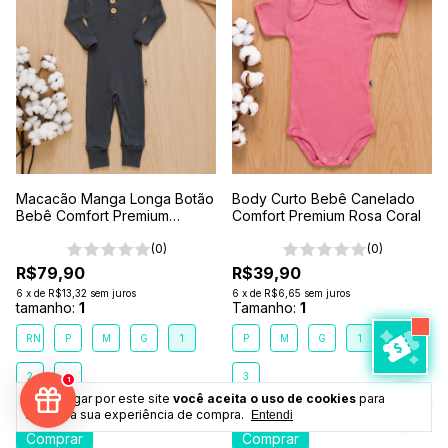
Macacão Manga Longa Botão
Body Curto Bebê Canelado
Bebê Comfort Premium
Comfort Premium Rosa Coral
Chumbo
(0)
(0)
R$79,90
R$39,90
6
x
de
R$13,32
sem juros
6
x
de
R$6,65
sem juros
tamanho:
1
Tamanho:
1
RN
P
M
G
1
P
M
G
1
2
2
3
3
1
Ao navegar por este site
você aceita o uso de cookies
para
agilizar a sua experiência de compra.
Entendi