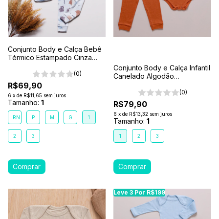
Conjunto Body e Calça Bebê
Térmico Estampado Cinza
Abraço de Urso
Conjunto Body e Calça Infantil
(0)
Canelado Algodão
Antialérgico 1-2-3- Marrom
R$69,90
Caramelo
(0)
6
x
de
R$11,65
sem juros
Tamanho:
1
R$79,90
6
x
de
R$13,32
sem juros
RN
P
M
G
1
Tamanho:
1
2
3
1
2
3
Leve 3 Por R$199