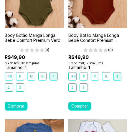
Body Botão Manga Longa
Body Botão Manga Longa
Bebê Comfort Premium Verde
Bebê Comfort Premium
Floresta
Marrom Terra
(0)
(0)
R$49,90
R$49,90
6
x
de
R$8,32
sem juros
6
x
de
R$8,32
sem juros
Tamanho:
1
Tamanho:
1
RN
P
M
G
1
RN
P
M
G
1
2
3
2
3