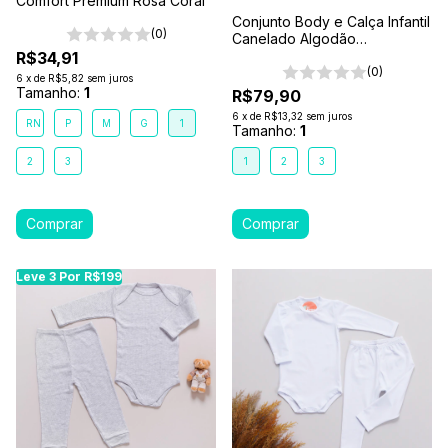
Comfort Premium Rosa Coral
Conjunto Body e Calça Infantil
(0)
Canelado Algodão
Antialérgico 1-2-3- Azul
R$34,91
Marinho
(0)
6
x
de
R$5,82
sem juros
Tamanho:
1
R$79,90
6
x
de
R$13,32
sem juros
RN
P
M
G
1
Tamanho:
1
2
3
1
2
3
Leve 3 Por R$199