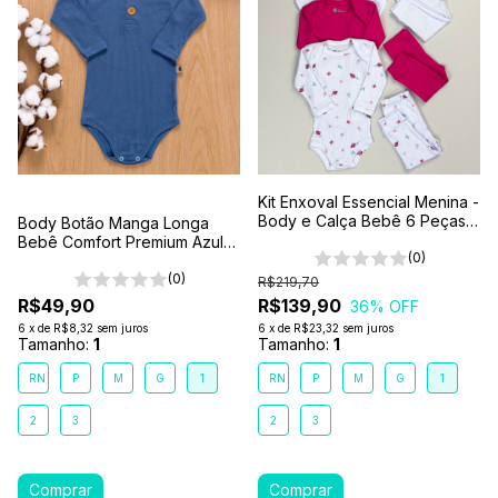
Kit Enxoval Essencial Menina -
Body e Calça Bebê 6 Peças
Body Botão Manga Longa
100% Algodão Premium
Bebê Comfort Premium Azul
(0)
Mar
(0)
R$219,70
R$49,90
R$139,90
36
% OFF
6
x
de
R$8,32
sem juros
6
x
de
R$23,32
sem juros
Tamanho:
1
Tamanho:
1
RN
P
M
G
1
RN
P
M
G
1
2
3
2
3