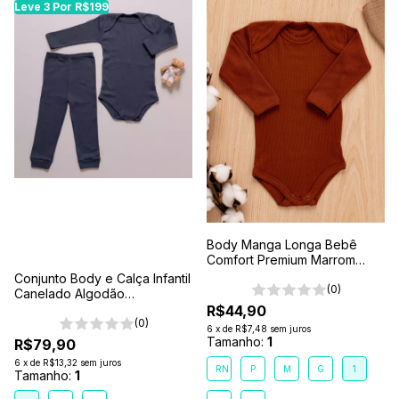
Leve 3 Por R$199
Body Manga Longa Bebê
Comfort Premium Marrom
Terra
Conjunto Body e Calça Infantil
(0)
Canelado Algodão
Antialérgico 1-2-3- Cinza
R$44,90
Chumbo
(0)
6
x
de
R$7,48
sem juros
Tamanho:
1
R$79,90
6
x
de
R$13,32
sem juros
RN
P
M
G
1
Tamanho:
1