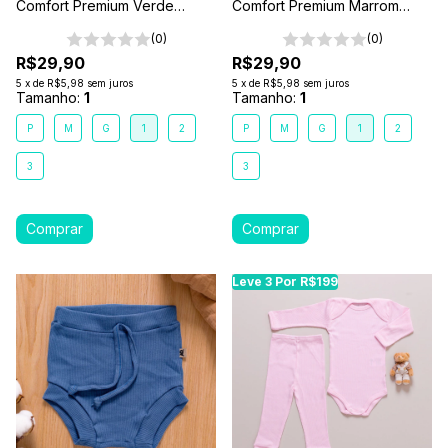
Comfort Premium Verde
Comfort Premium Marrom
Floresta
Terra
(0)
(0)
R$29,90
R$29,90
5
x
de
R$5,98
sem juros
5
x
de
R$5,98
sem juros
Tamanho:
1
Tamanho:
1
P
M
G
1
2
P
M
G
1
2
3
3
Leve 3 Por R$199