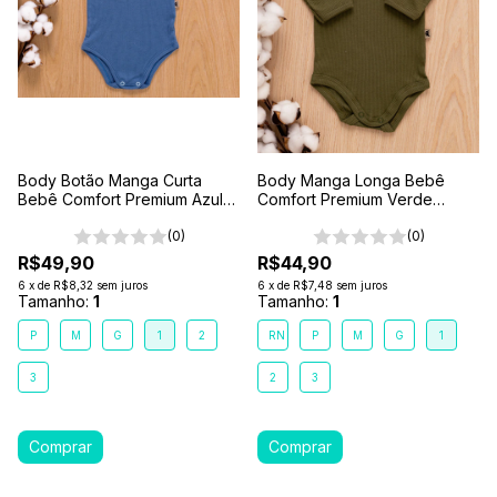
Body Botão Manga Curta
Body Manga Longa Bebê
Bebê Comfort Premium Azul
Comfort Premium Verde
Mar
Floresta
(0)
(0)
R$49,90
R$44,90
6
x
de
R$8,32
sem juros
6
x
de
R$7,48
sem juros
Tamanho:
1
Tamanho:
1
P
M
G
1
2
RN
P
M
G
1
3
2
3