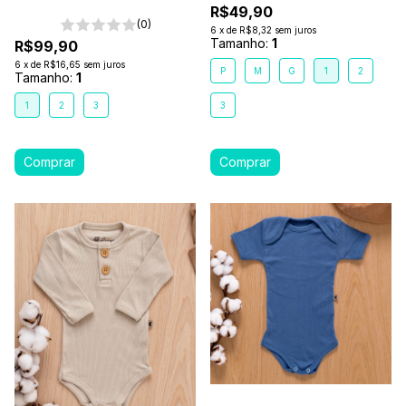
R$49,90
(0)
6
x
de
R$8,32
sem juros
Tamanho:
1
R$99,90
6
x
de
R$16,65
sem juros
P
M
G
1
2
Tamanho:
1
1
2
3
3