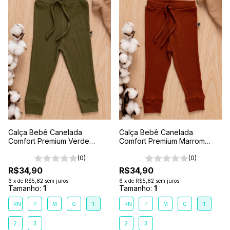
Calça Bebê Canelada
Calça Bebê Canelada
Comfort Premium Verde
Comfort Premium Marrom
Floresta
Terra
(0)
(0)
R$34,90
R$34,90
6
x
de
R$5,82
sem juros
6
x
de
R$5,82
sem juros
Tamanho:
1
Tamanho:
1
RN
P
M
G
1
RN
P
M
G
1
2
3
2
3