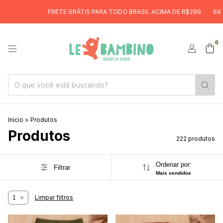
ETE GRÁTIS PARA TODO BRASIL ACIMA DE R$299
6X SEM JUROS
FR
0
Início
>
Produtos
Produtos
222 produtos
Ordenar por:
Filtrar
Mais vendidos
Limpar filtros
1