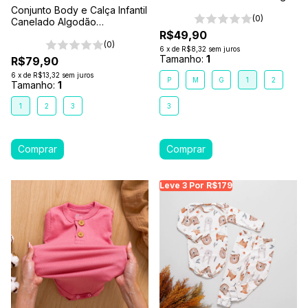
Areia
Conjunto Body e Calça Infantil
(0)
Canelado Algodão
Antialérgico 1-2-3- Branco
R$49,90
(0)
6
x
de
R$8,32
sem juros
Tamanho:
1
R$79,90
6
x
de
R$13,32
sem juros
P
M
G
1
2
Tamanho:
1
1
2
3
3
Leve 3 Por R$179