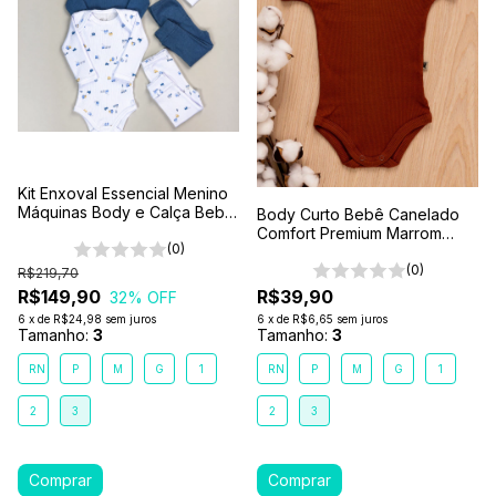
Kit Enxoval Essencial Menino
Máquinas Body e Calça Bebê
Body Curto Bebê Canelado
6 Peças 100% Algodão
Comfort Premium Marrom
Premium
(0)
Terra
(0)
R$219,70
R$149,90
R$39,90
32
% OFF
6
x
de
R$24,98
sem juros
6
x
de
R$6,65
sem juros
Tamanho:
3
Tamanho:
3
RN
P
M
G
1
RN
P
M
G
1
2
3
2
3