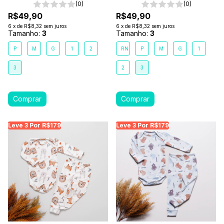
(0)
(0)
R$49,90
R$49,90
6
x
de
R$8,32
sem juros
6
x
de
R$8,32
sem juros
Tamanho:
3
Tamanho:
3
P
M
G
1
2
RN
P
M
G
1
3
2
3
Leve 3 Por R$179
Leve 3 Por R$179