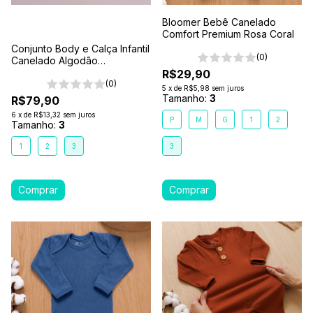
Bloomer Bebê Canelado
Comfort Premium Rosa Coral
Conjunto Body e Calça Infantil
(0)
Canelado Algodão
Antialérgico 1-2-3- Rosa Pink
R$29,90
(0)
5
x
de
R$5,98
sem juros
Tamanho:
3
R$79,90
6
x
de
R$13,32
sem juros
P
M
G
1
2
Tamanho:
3
1
2
3
3