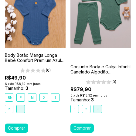
Body Botão Manga Longa
Bebê Comfort Premium Azul
Mar
Conjunto Body e Calça Infantil
(0)
Canelado Algodão
Antialérgico 1-2-3- Verde
R$49,90
Floresta
(0)
6
x
de
R$8,32
sem juros
Tamanho:
3
R$79,90
6
x
de
R$13,32
sem juros
RN
P
M
G
1
Tamanho:
3
2
3
1
2
3