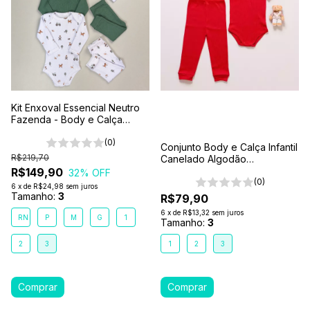
Kit Enxoval Essencial Neutro
Fazenda - Body e Calça
Bebê 6 Peças 100% Algodão
Premium
(0)
Conjunto Body e Calça Infantil
R$219,70
Canelado Algodão
Antialérgico 1-2-3- Vermelho
R$149,90
32
% OFF
(0)
6
x
de
R$24,98
sem juros
Tamanho:
3
R$79,90
6
x
de
R$13,32
sem juros
RN
P
M
G
1
Tamanho:
3
2
3
1
2
3