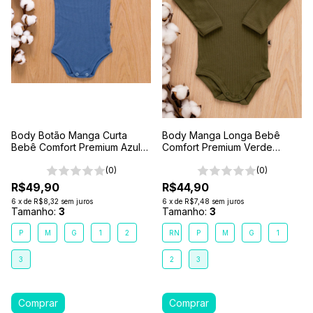
Body Botão Manga Curta
Body Manga Longa Bebê
Bebê Comfort Premium Azul
Comfort Premium Verde
Mar
Floresta
(0)
(0)
R$49,90
R$44,90
6
x
de
R$8,32
sem juros
6
x
de
R$7,48
sem juros
Tamanho:
3
Tamanho:
3
P
M
G
1
2
RN
P
M
G
1
3
2
3