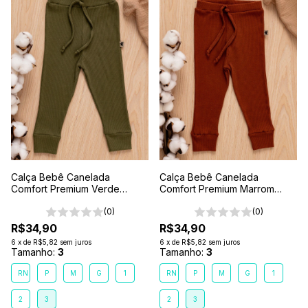
Calça Bebê Canelada
Calça Bebê Canelada
Comfort Premium Verde
Comfort Premium Marrom
Floresta
Terra
(0)
(0)
R$34,90
R$34,90
6
x
de
R$5,82
sem juros
6
x
de
R$5,82
sem juros
Tamanho:
3
Tamanho:
3
RN
P
M
G
1
RN
P
M
G
1
2
3
2
3