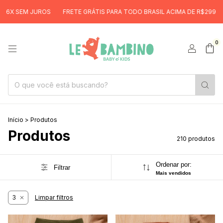
FRETE GRÁTIS PARA TODO BRASIL ACIMA DE R$299
6X SEM JUROS
0
Início
>
Produtos
Produtos
210 produtos
Ordenar por:
Filtrar
Mais vendidos
Limpar filtros
3