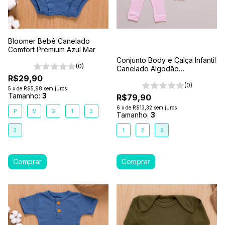
Bloomer Bebê Canelado
Comfort Premium Azul Mar
Conjunto Body e Calça Infantil
(0)
Canelado Algodão
Antialérgico 1-2-3- Rosa
R$29,90
(0)
5
x
de
R$5,98
sem juros
Tamanho:
3
R$79,90
6
x
de
R$13,32
sem juros
P
M
G
1
2
Tamanho:
3
3
1
2
3