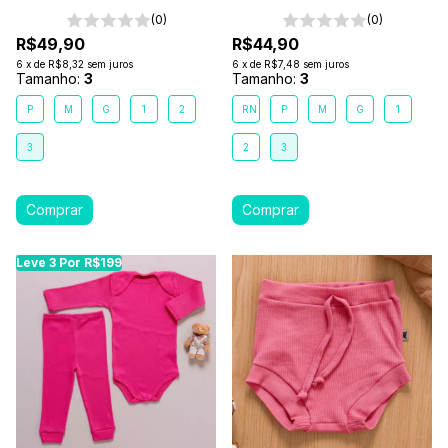
Marrom Terra
(0)
(0)
R$49,90
R$44,90
6
x
de
R$8,32
sem juros
6
x
de
R$7,48
sem juros
Tamanho:
3
Tamanho:
3
P
M
G
1
2
RN
P
M
G
1
3
2
3
Leve 3 Por R$199