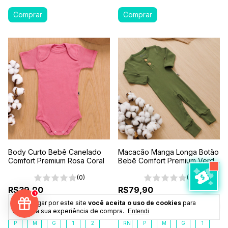
Body Curto Bebê Canelado
Macacão Manga Longa Botão
Comfort Premium Rosa Coral
Bebê Comfort Premium Verde
Floresta
(0)
(0)
R$39,90
R$79,90
1
6
x
de
R$6,65
sem juros
6
x
de
R$13,32
sem juros
Ao navegar por este site
você aceita o uso de cookies
para
Tamanho:
3
Tamanho:
3
agilizar a sua experiência de compra.
Entendi
P
M
G
1
2
RN
P
M
G
1