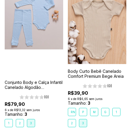
Body Curto Bebê Canelado
Comfort Premium Bege Areia
Conjunto Body e Calça Infantil
(0)
Canelado Algodão
Antialérgico 1-2-3- Azul Claro
R$39,90
(0)
6
x
de
R$6,65
sem juros
Tamanho:
3
R$79,90
6
x
de
R$13,32
sem juros
RN
P
M
G
1
Tamanho:
3
1
2
3
2
3