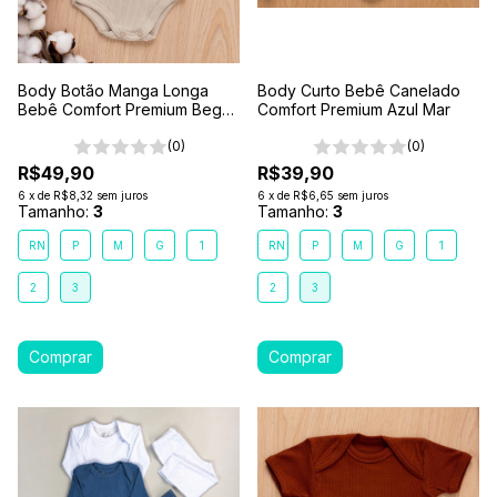
Body Botão Manga Longa
Body Curto Bebê Canelado
Bebê Comfort Premium Bege
Comfort Premium Azul Mar
Areia
(0)
(0)
R$49,90
R$39,90
6
x
de
R$8,32
sem juros
6
x
de
R$6,65
sem juros
Tamanho:
3
Tamanho:
3
RN
P
M
G
1
RN
P
M
G
1
2
3
2
3