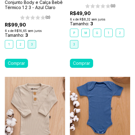
Floresta
Conjunto Body e Calça Bebê
(0)
Térmico 1 2 3 - Azul Claro
R$49,90
(0)
6
x
de
R$8,32
sem juros
Tamanho:
3
R$99,90
6
x
de
R$16,65
sem juros
P
M
G
1
2
Tamanho:
3
1
2
3
3