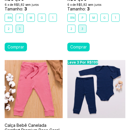
6
x
de
R$5,82
sem juros
6
x
de
R$5,82
sem juros
Tamanho:
3
Tamanho:
3
RN
P
M
G
1
RN
P
M
G
1
2
3
2
3
Leve 3 Por R$199
Calça Bebê Canelada