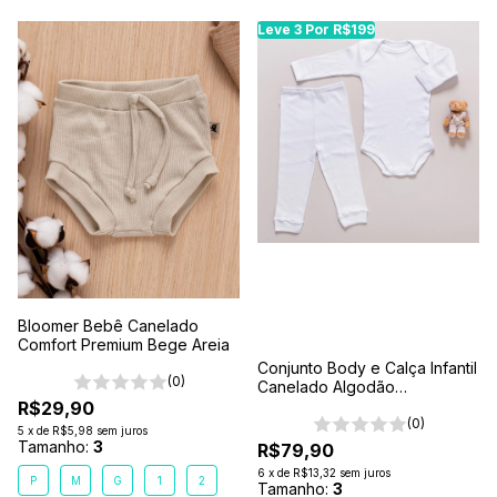
Leve 3 Por R$199
Bloomer Bebê Canelado
Comfort Premium Bege Areia
Conjunto Body e Calça Infantil
(0)
Canelado Algodão
Antialérgico 1-2-3- Branco
R$29,90
(0)
5
x
de
R$5,98
sem juros
Tamanho:
3
R$79,90
6
x
de
R$13,32
sem juros
P
M
G
1
2
Tamanho:
3