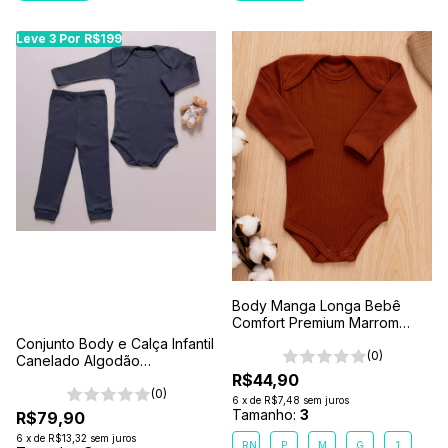
Leve 3 Por R$199
Body Manga Longa Bebê
Comfort Premium Marrom
Terra
Conjunto Body e Calça Infantil
(0)
Canelado Algodão
Antialérgico 1-2-3- Cinza
R$44,90
Chumbo
(0)
6
x
de
R$7,48
sem juros
Tamanho:
3
R$79,90
6
x
de
R$13,32
sem juros
RN
P
M
G
1