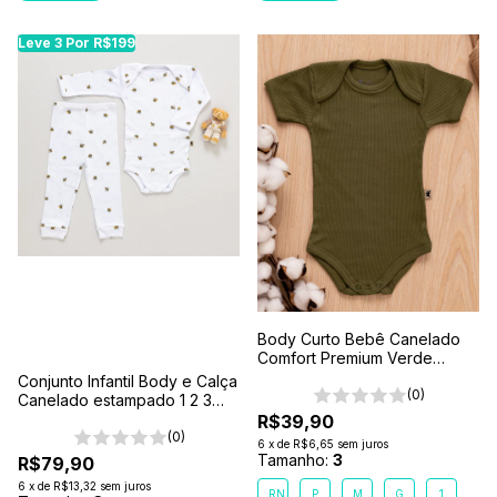
Leve 3 Por R$199
Body Curto Bebê Canelado
Comfort Premium Verde
Floresta
Conjunto Infantil Body e Calça
(0)
Canelado estampado 1 2 3
Branco- Abelhinha
R$39,90
(0)
6
x
de
R$6,65
sem juros
Tamanho:
3
R$79,90
6
x
de
R$13,32
sem juros
RN
P
M
G
1