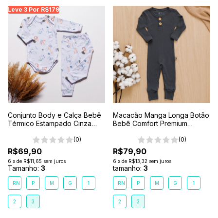
Leve 3 Por R$179
Conjunto Body e Calça Bebê
Macacão Manga Longa Botão
Térmico Estampado Cinza
Bebê Comfort Premium
Safari
Chumbo
(0)
(0)
R$69,90
R$79,90
6
x
de
R$11,65
sem juros
6
x
de
R$13,32
sem juros
Tamanho:
3
tamanho:
3
RN
P
M
G
1
RN
P
M
G
1
2
3
2
3