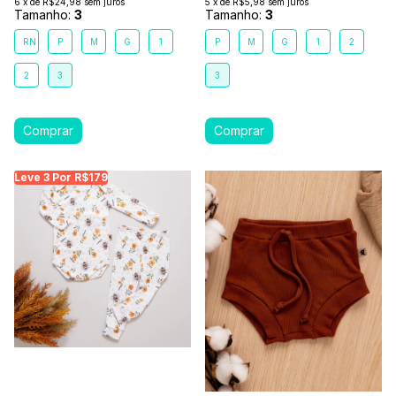
6
x
de
R$24,98
sem juros
5
x
de
R$5,98
sem juros
Tamanho:
3
Tamanho:
3
RN
P
M
G
1
P
M
G
1
2
2
3
3
Leve 3 Por R$179