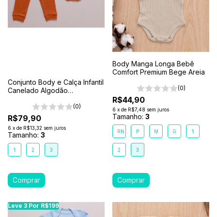
Body Manga Longa Bebê
Comfort Premium Bege Areia
Conjunto Body e Calça Infantil
(0)
Canelado Algodão
Antialérgico 1-2-3- Marrom
R$44,90
Caramelo
(0)
6
x
de
R$7,48
sem juros
Tamanho:
3
R$79,90
6
x
de
R$13,32
sem juros
RN
P
M
G
1
Tamanho:
3
1
2
3
2
3
Leve 3 Por R$199