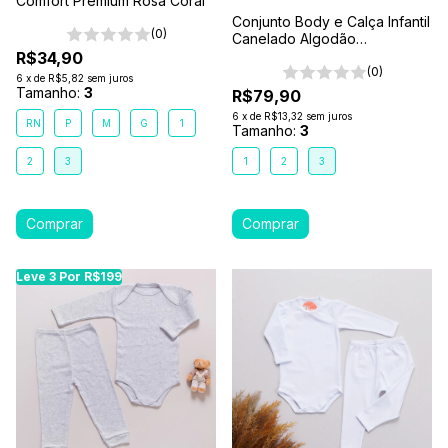
Comfort Premium Rosa Coral
Conjunto Body e Calça Infantil
(0)
Canelado Algodão
Antialérgico 1-2-3- Azul
R$34,90
Marinho
(0)
6
x
de
R$5,82
sem juros
Tamanho:
3
R$79,90
6
x
de
R$13,32
sem juros
RN
P
M
G
1
Tamanho:
3
2
3
1
2
3
Leve 3 Por R$199