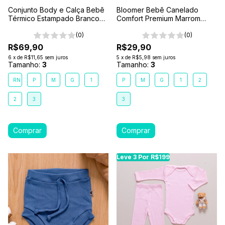
Conjunto Body e Calça Bebê
Bloomer Bebê Canelado
Térmico Estampado Branco
Comfort Premium Marrom
Jardim das Abelhas
Terra
(0)
(0)
R$69,90
R$29,90
6
x
de
R$11,65
sem juros
5
x
de
R$5,98
sem juros
Tamanho:
3
Tamanho:
3
RN
P
M
G
1
P
M
G
1
2
2
3
3
Leve 3 Por R$199