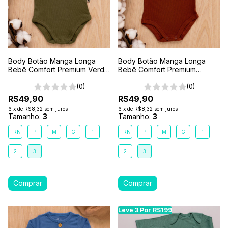
Body Botão Manga Longa
Body Botão Manga Longa
Bebê Comfort Premium Verde
Bebê Comfort Premium
Floresta
Marrom Terra
(0)
(0)
R$49,90
R$49,90
6
x
de
R$8,32
sem juros
6
x
de
R$8,32
sem juros
Tamanho:
3
Tamanho:
3
RN
P
M
G
1
RN
P
M
G
1
2
3
2
3
Leve 3 Por R$199