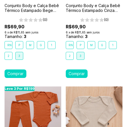
Conjunto Body e Calça Bebê
Conjunto Body e Calça Bebê
Térmico Estampado Bege
Térmico Estampado Cinza
Encanto da Floresta
Abraço de Urso
(0)
(0)
R$69,90
R$69,90
6
x
de
R$11,65
sem juros
6
x
de
R$11,65
sem juros
Tamanho:
3
Tamanho:
3
RN
P
M
G
1
RN
P
M
G
1
2
3
2
3
Leve 3 Por R$199