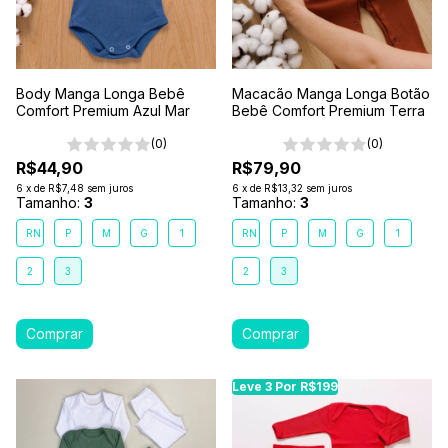
Body Manga Longa Bebê
Macacão Manga Longa Botão
Comfort Premium Azul Mar
Bebê Comfort Premium Terra
(0)
(0)
R$44,90
R$79,90
6
x
de
R$7,48
sem juros
6
x
de
R$13,32
sem juros
Tamanho:
3
Tamanho:
3
RN
P
M
G
1
RN
P
M
G
1
2
3
2
3
Leve 3 Por R$199