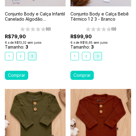
Conjunto Body e Calça Infantil
Conjunto Body e Calça Bebê
Canelado Algodão
Térmico 1 2 3 - Branco
Antialérgico 1-2-3- Cinza
Mescla
(0)
(0)
R$79,90
R$99,90
6
x
de
R$13,32
sem juros
6
x
de
R$16,65
sem juros
Tamanho:
3
Tamanho:
3
1
2
3
1
2
3