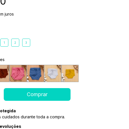
90
m juros
1
2
3
ões
otegida
 cuidados durante toda a compra.
devoluções