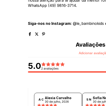
nossa atenção para te ajudar da melhor f
WhatsApp (49) 9816-3714.
Siga-nos no Instagram:
@le_bambinokids 
Avaliações
Adicionar avaliaç
5.0
2 avaliações
Alexia Carvalho
Sofia N
A C
S N
30 de julho, 2026
30 de jul