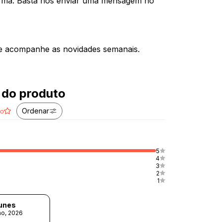
orma. Basta nos enviar uma mensagem no
e acompanhe as novidades semanais.
 do produto
Ordenar
ão
5
4
3
2
1
unes
ho, 2026