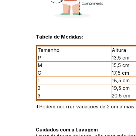
Tabela de Medidas:
Tamanho
Altura
P
13,5 cm
M
15,5 cm
G
17,5 cm
1
18,5 cm
2
19,5 cm
3
20,5 cm
*Podem ocorrer variações de 2 cm a mais
Cuidados com a Lavagem