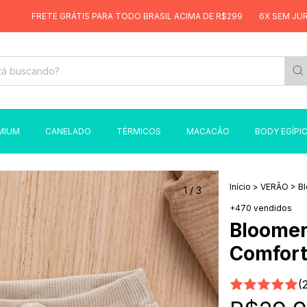
E GRÁTIS PARA TODO BRASIL ACIMA DE R$299
6X SEM JUROS
FRETE
MIUM
CANELADO
TÉRMICOS
MACACÃO
BODY EGÍPI
Início
>
VERÃO
>
B
1
/
3
+470 vendidos
Bloomer
Comfort
(