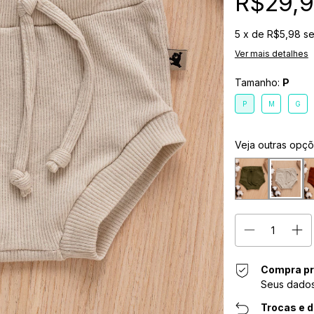
R$29,
5
x de
R$5,98
se
Ver mais detalhes
Tamanho:
P
P
M
G
Veja outras opç
Compra pr
Seus dados
Trocas e 