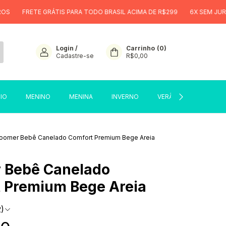
 GRÁTIS PARA TODO BRASIL ACIMA DE R$299
6X SEM JUROS
FRETE
Login
/
Carrinho
(
0
)
Cadastre-se
R$0,00
CIO
MENINO
MENINA
INVERNO
VERÃO
SALE
loomer Bebê Canelado Comfort Premium Bege Areia
 Bebê Canelado
 Premium Bege Areia
2)