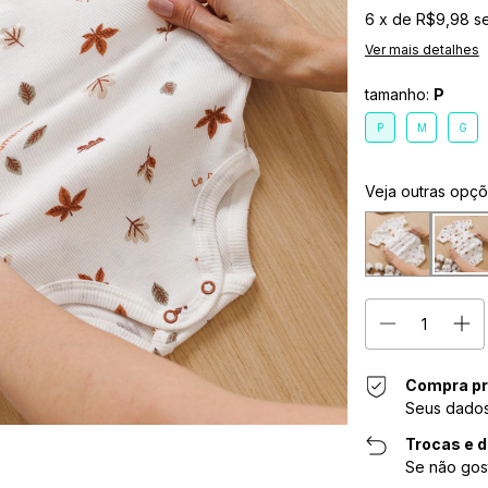
6
x de
R$9,98
s
Ver mais detalhes
tamanho:
P
P
M
G
Veja outras opç
Compra pr
Seus dados
Trocas e 
Se não gos