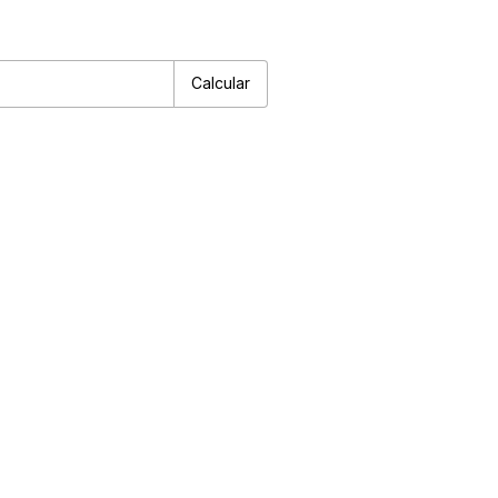
P:
Alterar CEP
Calcular