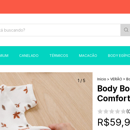
MIUM
CANELADO
TÉRMICOS
MACACÃO
BODY EGÍPI
Início
>
VERÃO
>
Bo
1
/
5
Body Bo
Comfort
(
R$59,