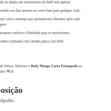
lado se adapta aos movimentos do bebê sem apertar.
 sozinho em dias amenos ou como base para qualquer look.
 com cores e estampa que permanecem vibrantes após cada
agem.
arantem conforto e liberdade para os movimentos.
etalhe é pensado com carinho para o seu bebê.
 de fofura. Adicione o
Body Manga Curta Estampado
ao
💙👶
inho!
osição
algodão.