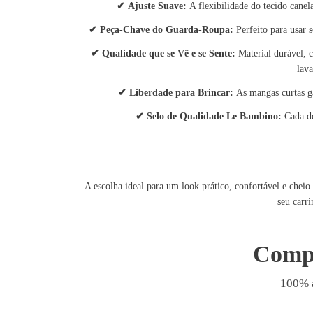
✔
Ajuste Suave:
A flexibilidade do tecido cane
✔
Peça-Chave do Guarda-Roupa:
Perfeito para usar
✔
Qualidade que se Vê e se Sente:
Material durável,
lav
✔
Liberdade para Brincar:
As mangas curtas g
✔
Selo de Qualidade Le Bambino:
Cada d
A escolha ideal para um look prático, confortável e cheio
seu carr
Comp
100% 