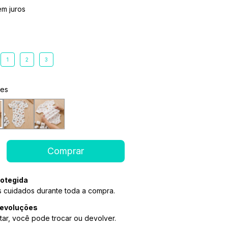
em juros
1
2
3
ões
otegida
 cuidados durante toda a compra.
devoluções
tar, você pode trocar ou devolver.