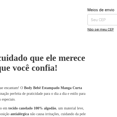
Entregas para o CE
Meios de envio
Não sei meu CEP
cuidado que ele merece
que você confia!
que encantam! O
Body Bebê Estampado Manga Curta
ção perfeita de praticidade para o dia a dia e estilo para
especiais.
ado em
tecido canelado 100% algodão
, um material leve,
posição
antialérgica
não causa irritações, cuidando da pele