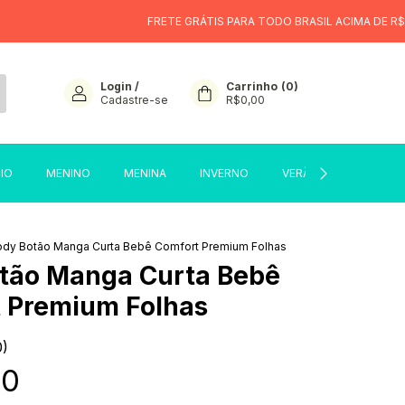
FRETE GRÁTIS PARA TODO BRASIL ACIMA DE R$299
6X 
Login
/
Carrinho
(
0
)
Cadastre-se
R$0,00
CIO
MENINO
MENINA
INVERNO
VERÃO
SALE
dy Botão Manga Curta Bebê Comfort Premium Folhas
tão Manga Curta Bebê
 Premium Folhas
0)
90