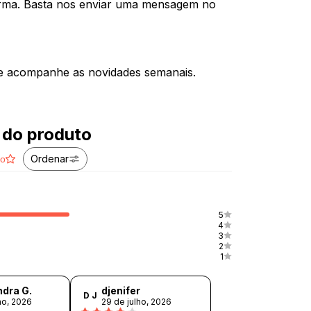
orma. Basta nos enviar uma mensagem no
e acompanhe as novidades semanais.
 do produto
Ordenar
ão
5
4
3
2
1
dra G.
djenifer
D J
ho, 2026
29 de julho, 2026