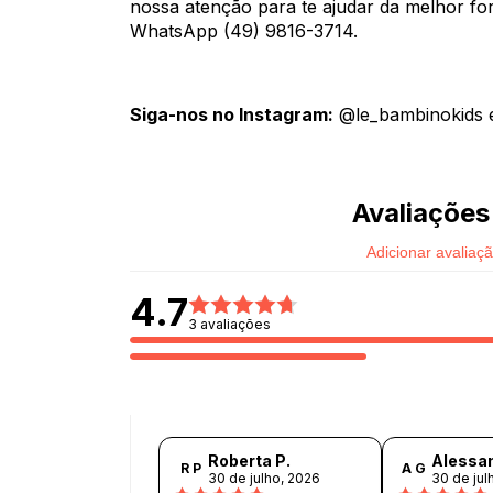
nossa atenção para te ajudar da melhor f
WhatsApp (49) 9816-3714.
Siga-nos no Instagram:
@le_bambinokids 
Avaliações
Adicionar avaliaç
4.7
3 avaliações
Roberta P.
Alessan
R P
A G
30 de julho, 2026
30 de jul