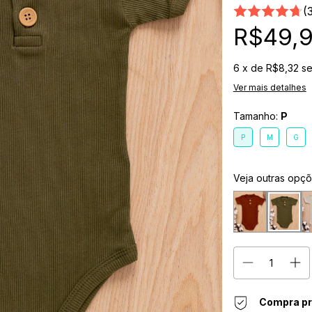
(
R$49,
6
x de
R$8,32
se
Ver mais detalhes
Tamanho:
P
P
M
G
Veja outras opç
Compra pr