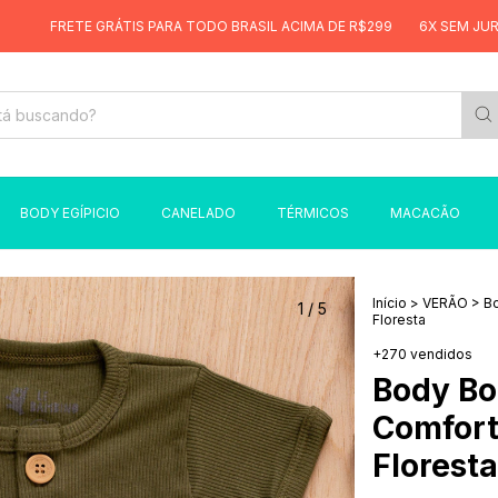
 GRÁTIS PARA TODO BRASIL ACIMA DE R$299
6X SEM JUROS
FRETE
BODY EGÍPICIO
CANELADO
TÉRMICOS
MACACÃO
Início
>
VERÃO
>
B
1
/
5
Floresta
+270 vendidos
Body Bo
Comfort
Floresta