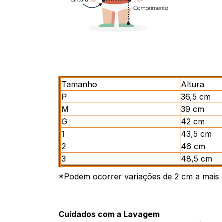
Tamanho
Altura
P
36,5 cm
M
39 cm
G
42 cm
1
43,5 cm
2
46 cm
3
48,5 cm
*Podem ocorrer variações de 2 cm a mais
Cuidados com a Lavagem