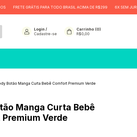
 GRÁTIS PARA TODO BRASIL ACIMA DE R$299
6X SEM JUROS
FRETE
Login
/
Carrinho
(
0
)
Cadastre-se
R$0,00
ody Botão Manga Curta Bebê Comfort Premium Verde
tão Manga Curta Bebê
 Premium Verde