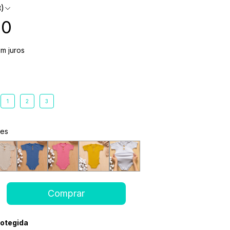
3)
90
m juros
1
2
3
ões
otegida