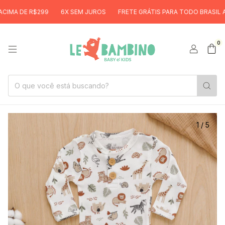
E R$299
6X SEM JUROS
FRETE GRÁTIS PARA TODO BRASIL ACIMA D
0
1
/
5