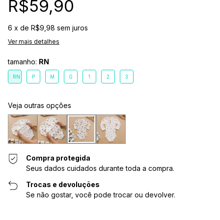
R$59,90
6
x de
R$9,98
sem juros
Ver mais detalhes
tamanho:
RN
RN
P
M
G
1
2
3
Veja outras opções
Compra protegida
Seus dados cuidados durante toda a compra.
Trocas e devoluções
Se não gostar, você pode trocar ou devolver.
Entregas para o CEP: