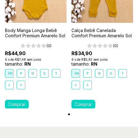
Body Manga Longa Bebê
Calça Bebê Canelada
Comfort Premium Amarelo Sol
Comfort Premium Amarelo Sol
(0)
(0)
R$44,90
R$34,90
6
x
de
R$7,48
sem juros
6
x
de
R$5,82
sem juros
tamanho:
RN
tamanho:
RN
RN
P
M
G
1
RN
P
M
G
1
2
3
2
3