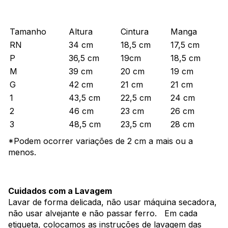
Tamanho
Altura
Cintura
Manga
RN
34 cm
18,5 cm
17,5 cm
P
36,5 cm
19cm
18,5 cm
M
39 cm
20 cm
19 cm
G
42 cm
21 cm
21 cm
1
43,5 cm
22,5 cm
24 cm
2
46 cm
23 cm
26 cm
3
48,5 cm
23,5 cm
28 cm
*Podem ocorrer variações de 2 cm a mais ou a
menos.
Cuidados com a Lavagem
Lavar de forma delicada, não usar máquina secadora,
não usar alvejante e não passar ferro. Em cada
etiqueta, colocamos as instruções de lavagem das