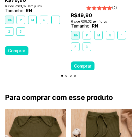
R$79,90
Marrom Terra
6
x
de
R$13,32
sem juros
(2)
Tamanho:
RN
R$49,90
RN
P
M
G
1
6
x
de
R$8,32
sem juros
Tamanho:
RN
2
3
RN
P
M
G
1
2
3
Para comprar com esse produto