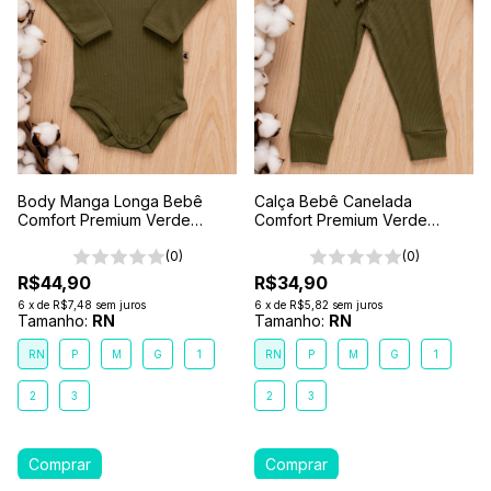
Body Manga Longa Bebê
Calça Bebê Canelada
Comfort Premium Verde
Comfort Premium Verde
Floresta
Floresta
(0)
(0)
R$44,90
R$34,90
6
x
de
R$7,48
sem juros
6
x
de
R$5,82
sem juros
Tamanho:
RN
Tamanho:
RN
RN
P
M
G
1
RN
P
M
G
1
2
3
2
3