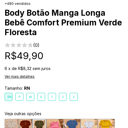
+480 vendidos
Body Botão Manga Longa
Bebê Comfort Premium Verde
Floresta
(0)
R$49,90
6
x de
R$8,32
sem juros
Ver mais detalhes
Tamanho:
RN
RN
P
M
G
1
2
3
Veja outras opções