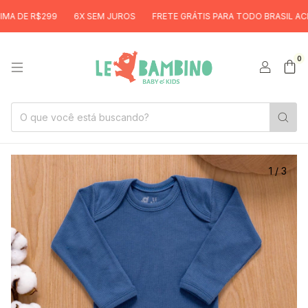
DE R$299
6X SEM JUROS
FRETE GRÁTIS PARA TODO BRASIL ACIMA 
0
1
/
3