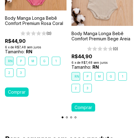
Body Manga Longa Bebê
Comfort Premium Rosa Coral
Body Manga Longa Bebê
(0)
Comfort Premium Bege Areia
R$44,90
6
x
de
R$7,48
sem juros
(0)
Tamanho:
RN
R$44,90
RN
P
M
G
1
6
x
de
R$7,48
sem juros
Tamanho:
RN
2
3
RN
P
M
G
1
2
3