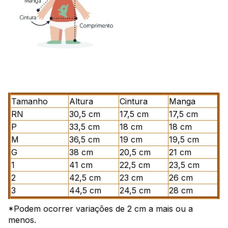
Tamanho
Altura
Cintura
Manga
RN
30,5 cm
17,5 cm
17,5 cm
P
33,5 cm
18 cm
18 cm
M
36,5 cm
19 cm
19,5 cm
G
38 cm
20,5 cm
21 cm
1
41 cm
22,5 cm
23,5 cm
2
42,5 cm
23 cm
26 cm
3
44,5 cm
24,5 cm
28 cm
*Podem ocorrer variações de 2 cm a mais ou a
menos.