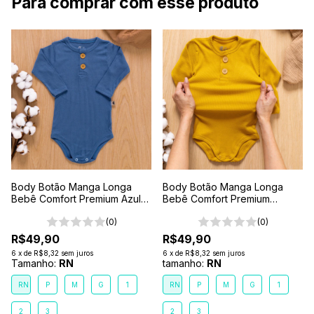
Para comprar com esse produto
Body Botão Manga Longa
Body Botão Manga Longa
Bebê Comfort Premium Azul
Bebê Comfort Premium
Mar
Amarelo Sol
(0)
(0)
R$49,90
R$49,90
6
x
de
R$8,32
sem juros
6
x
de
R$8,32
sem juros
Tamanho:
RN
tamanho:
RN
RN
P
M
G
1
RN
P
M
G
1
2
3
2
3