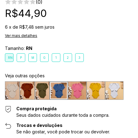
(0)
R$44,90
6
x de
R$7,48
sem juros
Ver mais detalhes
Tamanho:
RN
RN
P
M
G
1
2
3
Veja outras opções
Compra protegida
Seus dados cuidados durante toda a compra.
Trocas e devoluções
Se não gostar, você pode trocar ou devolver.