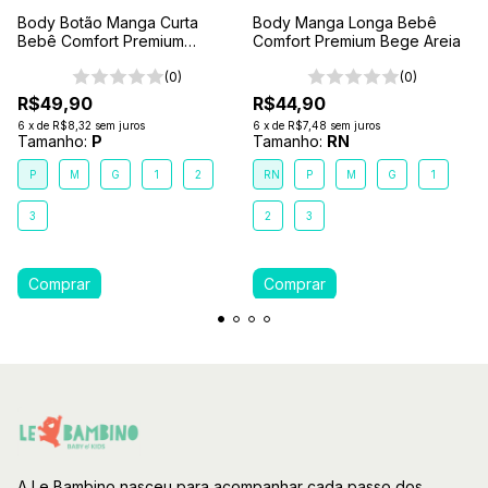
Body Botão Manga Curta
Body Manga Longa Bebê
Bebê Comfort Premium
Comfort Premium Bege Areia
Marrom Terra
(0)
(0)
R$49,90
R$44,90
6
x
de
R$8,32
sem juros
6
x
de
R$7,48
sem juros
Tamanho:
P
Tamanho:
RN
P
M
G
1
2
RN
P
M
G
1
3
2
3
A Le Bambino nasceu para acompanhar cada passo dos