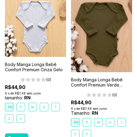
Body Manga Longa Bebê
Comfort Premium Cinza Gelo
Body Manga Longa Bebê
(0)
Comfort Premium Verde
R$44,90
Floresta
6
x
de
R$7,48
sem juros
(0)
tamanho:
RN
R$44,90
RN
P
M
G
1
6
x
de
R$7,48
sem juros
Tamanho:
RN
2
3
RN
P
M
G
1
2
3