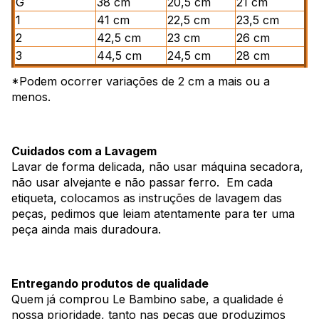
G
38 cm
20,5 cm
21 cm
1
41 cm
22,5 cm
23,5 cm
2
42,5 cm
23 cm
26 cm
3
44,5 cm
24,5 cm
28 cm
*Podem ocorrer variações de 2 cm a mais ou a
menos.
Cuidados com a Lavagem
Lavar de forma delicada, não usar máquina secadora,
não usar alvejante e não passar ferro. Em cada
etiqueta, colocamos as instruções de lavagem das
peças, pedimos que leiam atentamente para ter uma
peça ainda mais duradoura.
Entregando produtos de qualidade
Quem já comprou Le Bambino sabe, a qualidade é
nossa prioridade, tanto nas peças que produzimos