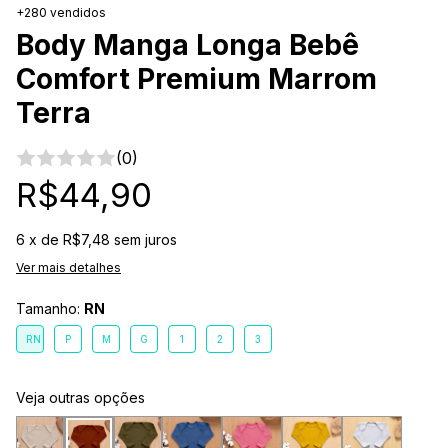
+280 vendidos
Body Manga Longa Bebê
Comfort Premium Marrom
Terra
(0)
R$44,90
6
x de
R$7,48
sem juros
Ver mais detalhes
Tamanho:
RN
RN
P
M
G
1
2
3
Veja outras opções