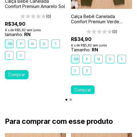
Calça Bebê Canelada
Comfort Premium Amarelo Sol
Calça Bebê Canelada
(0)
Comfort Premium Verde
R$34,90
Floresta
6
x
de
R$5,82
sem juros
(0)
tamanho:
RN
R$34,90
RN
P
M
G
1
6
x
de
R$5,82
sem juros
Tamanho:
RN
2
3
RN
P
M
G
1
2
3
Para comprar com esse produto