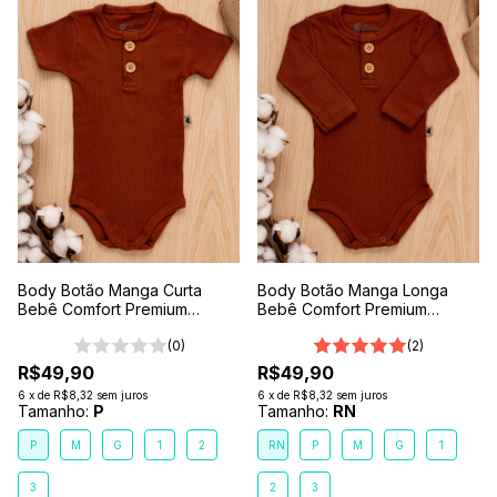
Body Botão Manga Curta
Body Botão Manga Longa
Bebê Comfort Premium
Bebê Comfort Premium
Marrom Terra
Marrom Terra
(0)
(2)
R$49,90
R$49,90
6
x
de
R$8,32
sem juros
6
x
de
R$8,32
sem juros
Tamanho:
P
Tamanho:
RN
P
M
G
1
2
RN
P
M
G
1
3
2
3