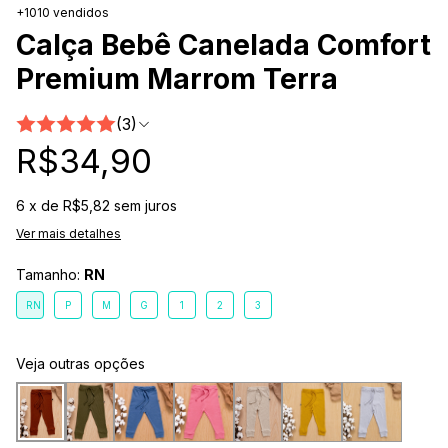
+1010 vendidos
Calça Bebê Canelada Comfort
Premium Marrom Terra
(3)
R$34,90
6
x de
R$5,82
sem juros
Ver mais detalhes
Tamanho:
RN
RN
P
M
G
1
2
3
Veja outras opções