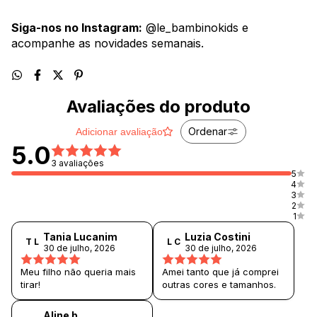
Siga-nos no Instagram:
@le_bambinokids e
acompanhe as novidades semanais.
Avaliações do produto
Ordenar
Adicionar avaliação
5.0
3 avaliações
5
4
3
2
1
Tania Lucanim
Luzia Costini
T L
L C
30 de julho, 2026
30 de julho, 2026
Meu filho não queria mais
Amei tanto que já comprei
tirar!
outras cores e tamanhos.
Aline b