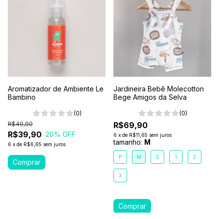
Aromatizador de Ambiente Le
Jardineira Bebê Molecotton
Bambino
Bege Amigos da Selva
(0)
(0)
R$49,90
R$69,90
R$39,90
20
% OFF
6
x
de
R$11,65
sem juros
tamanho:
M
6
x
de
R$6,65
sem juros
P
M
G
1
2
3