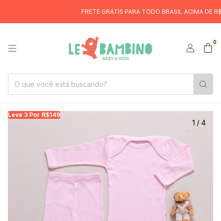
FRETE GRÁTIS PARA TODO BRASIL ACIMA DE R$299
6X 
0
Leve 3 Por R$149
Le
1
/
4