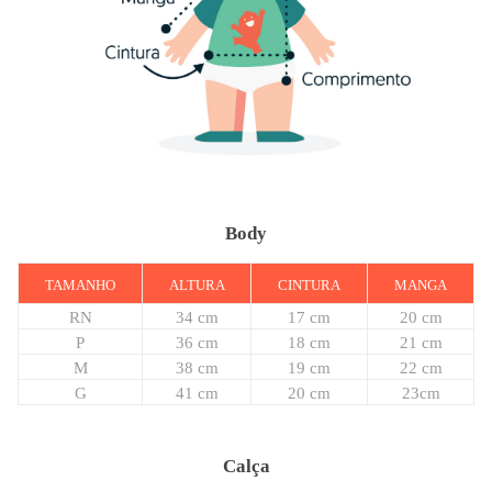
Body
TAMANHO
ALTURA
CINTURA
MANGA
RN
34 cm
17 cm
20 cm
P
36 cm
18 cm
21 cm
M
38 cm
19 cm
22 cm
G
41 cm
20 cm
23cm
Calça