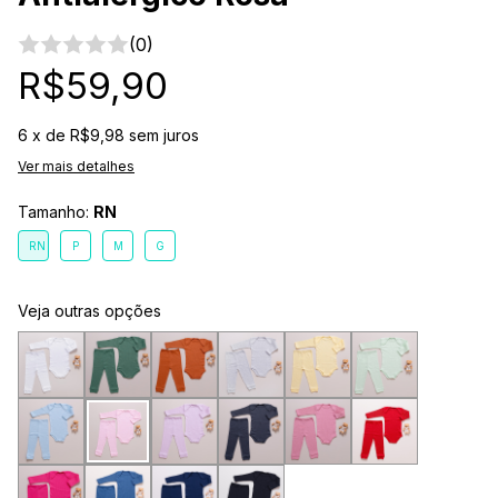
(0)
R$59,90
6
x de
R$9,98
sem juros
Ver mais detalhes
Tamanho:
RN
RN
P
M
G
Veja outras opções