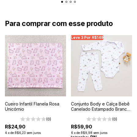
Para comprar com esse produto
Leve 3 Por R$149
Cueiro Infantil Flanela Rosa
Conjunto Body e Calça Bebê
Unicórnio
Canelado Estampado Branco-
Ovelha
(0)
(0)
R$24,90
R$59,90
4
x
de
R$6,23
sem juros
6
x
de
R$9,98
sem juros