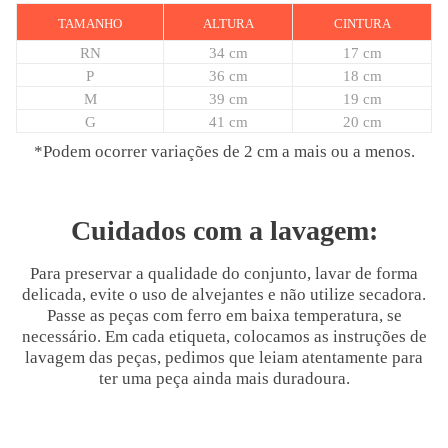
TAMANHO
ALTURA
CINTURA
RN
34 cm
17 cm
P
36 cm
18 cm
M
39 cm
19 cm
G
41 cm
20 cm
*Podem ocorrer variações de 2 cm a mais ou a menos.
Cuidados com a lavagem:
Para preservar a qualidade do conjunto, lavar de forma
delicada, evite o uso de alvejantes e não utilize secadora.
Passe as peças com ferro em baixa temperatura, se
necessário. Em cada etiqueta, colocamos as instruções de
lavagem das peças, pedimos que leiam atentamente para
ter uma peça ainda mais duradoura.