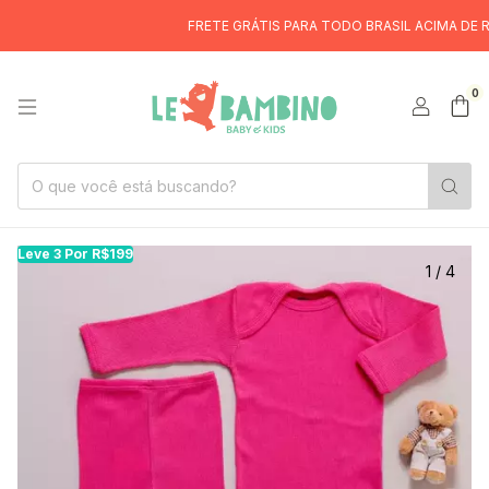
FRETE GRÁTIS PARA TODO BRASIL ACIMA DE R$299
6X
0
Leve 3 Por R$199
Le
1
/
4