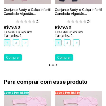
Conjunto Body e Calça Infantil
Conjunto Body e Calça Infantil
Canelado Algodão
Canelado Algodão
Antialérgico 1-2-3- Rosa
Antialérgico 1-2-3- Cinza
(0)
Chumbo
(0)
R$79,90
R$79,90
6
x
de
R$13,32
sem juros
6
x
de
R$13,32
sem juros
Tamanho:
1
Tamanho:
1
1
2
3
1
2
3
Para comprar com esse produto
Leve 3 Por R$199
Leve 3 Por R$149