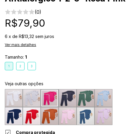
(0)
R$79,90
6
x de
R$13,32
sem juros
Ver mais detalhes
Tamanho:
1
1
2
3
Veja outras opções
Compra protegida