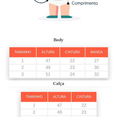
Body
TAMANHO
ALTURA
CINTURA
MANGA
1
47
22
27
2
49
23
30
3
51
24
32
Calça
TAMANHO
ALTURA
CINTURA
1
47
22
2
49
23