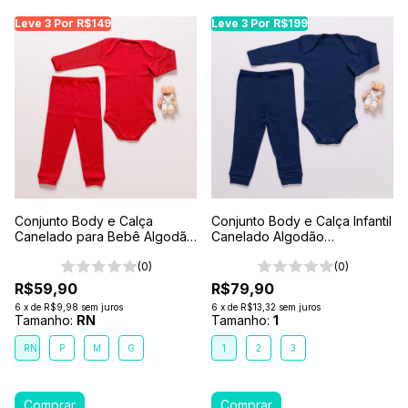
Leve 3 Por R$149
Leve 3 Por R$199
Conjunto Body e Calça
Conjunto Body e Calça Infantil
Canelado para Bebê Algodão
Canelado Algodão
Antialérgico Vermelho
Antialérgico 1-2-3- Azul
(0)
Marinho
(0)
R$59,90
R$79,90
6
x
de
R$9,98
sem juros
6
x
de
R$13,32
sem juros
Tamanho:
RN
Tamanho:
1
RN
P
M
G
1
2
3