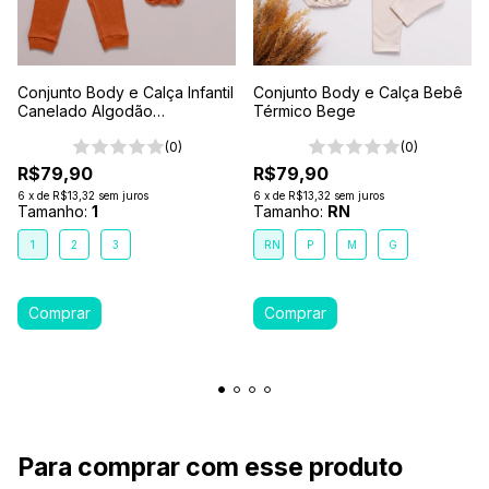
Conjunto Body e Calça Infantil
Conjunto Body e Calça Bebê
Canelado Algodão
Térmico Bege
Antialérgico 1-2-3- Marrom
Caramelo
(0)
(0)
R$79,90
R$79,90
6
x
de
R$13,32
sem juros
6
x
de
R$13,32
sem juros
Tamanho:
1
Tamanho:
RN
1
2
3
RN
P
M
G
Para comprar com esse produto