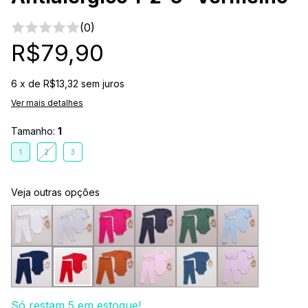
(0)
R$79,90
6
x de
R$13,32
sem juros
Ver mais detalhes
Tamanho:
1
1
2
3
Veja outras opções
Só restam
5
em estoque!