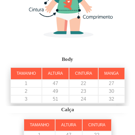
Body
TAMANHO
ALTURA
CINTURA
MANGA
1
47
22
27
2
49
23
30
3
51
24
32
Calça
TAMANHO
ALTURA
CINTURA
1
47
22