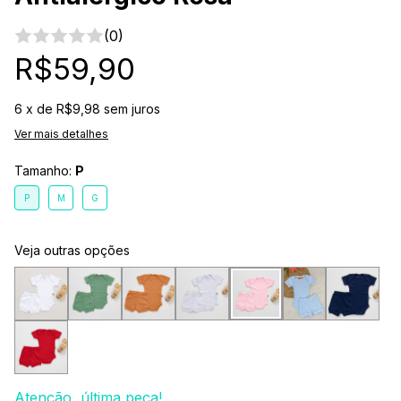
(0)
R$59,90
6
x de
R$9,98
sem juros
Ver mais detalhes
Tamanho:
P
P
M
G
Veja outras opções
Atenção, última peça!