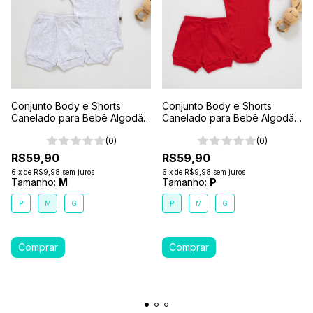
Conjunto Body e Shorts
Conjunto Body e Shorts
Canelado para Bebê Algodão
Canelado para Bebê Algodão
Antialérgico Cinza Mescla
Antialérgico Vermelho
(0)
(0)
R$59,90
R$59,90
6
x
de
R$9,98
sem juros
6
x
de
R$9,98
sem juros
Tamanho:
M
Tamanho:
P
P
M
G
P
M
G