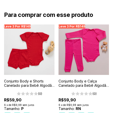
Para comprar com esse produto
Leve 3 Por R$149
Leve 3 Por R$149
Conjunto Body e Shorts
Conjunto Body e Calça
Canelado para Bebê Algodão
Canelado para Bebê Algodão
Antialérgico Vermelho
Antialérgico Rosa Pink
(0)
(0)
R$59,90
R$59,90
6
x
de
R$9,98
sem juros
6
x
de
R$9,98
sem juros
Tamanho:
P
Tamanho:
RN