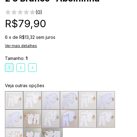
(0)
R$79,90
6
x de
R$13,32
sem juros
Ver mais detalhes
Tamanho:
1
1
2
3
Veja outras opções