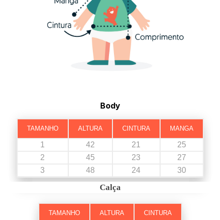
Body
TAMANHO
ALTURA
CINTURA
MANGA
1
42
21
25
2
45
23
27
3
48
24
30
Calça
TAMANHO
ALTURA
CINTURA