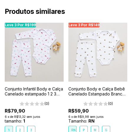
Produtos similares
Leve 3 Por R$199
Leve 3 Por R$149
Conjunto Infantil Body e Calça
Conjunto Body e Calça Bebê
Canelado estampado 1 2 3
Canelado Estampado Branco-
Branco- Joaninha
Abelhinha
(0)
(0)
R$79,90
R$59,90
6
x
de
R$13,32
sem juros
6
x
de
R$9,98
sem juros
tamanho:
1
Tamanho:
RN
1
2
3
RN
P
M
G