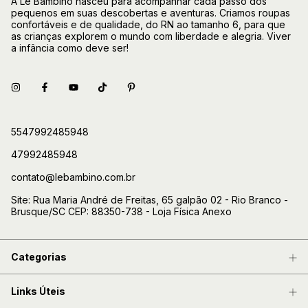
A Le Bambino nasceu para acompanhar cada passo dos
pequenos em suas descobertas e aventuras. Criamos roupas
confortáveis e de qualidade, do RN ao tamanho 6, para que
as crianças explorem o mundo com liberdade e alegria. Viver
a infância como deve ser!
5547992485948
47992485948
contato@lebambino.com.br
Site: Rua Maria André de Freitas, 65 galpão 02 - Rio Branco -
Brusque/SC CEP: 88350-738 - Loja Física Anexo
Categorias
Links Úteis