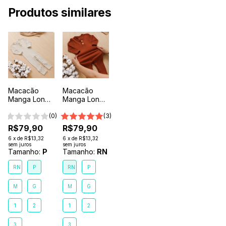
Produtos similares
Macacão
Macacão
Manga Longa
Manga Longa
Botão Bebê
Botão Bebê
Comfort
(0)
Comfort
(3)
Premium
Premium
R$79,90
R$79,90
Bege Areia
Terra
6
x
de
R$13,32
6
x
de
R$13,32
sem juros
sem juros
Tamanho:
P
Tamanho:
RN
RN
P
RN
P
M
G
M
G
1
2
1
2
3
3