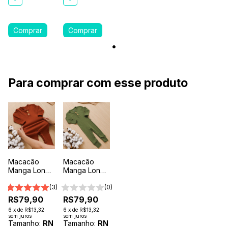
Para comprar com esse produto
Macacão
Macacão
Manga Longa
Manga Longa
Botão Bebê
Botão Bebê
Comfort
(3)
Comfort
(0)
Premium
Premium
R$79,90
R$79,90
Terra
Verde
6
x
de
R$13,32
6
x
de
R$13,32
Floresta
sem juros
sem juros
Tamanho:
RN
Tamanho:
RN