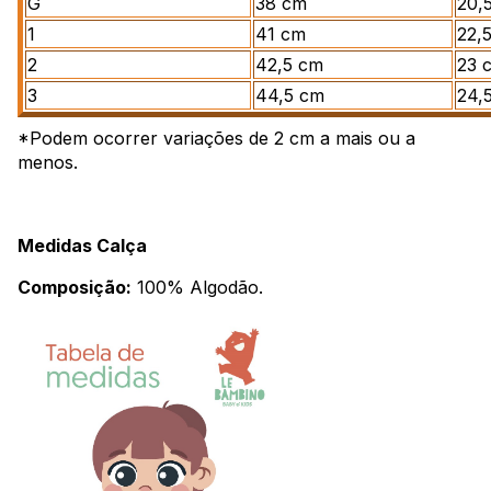
G
38 cm
20,
1
41 cm
22,
2
42,5 cm
23 
3
44,5 cm
24,
*Podem ocorrer variações de 2 cm a mais ou a
menos.
Medidas Calça
Composição:
100% Algodão.