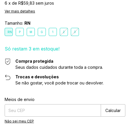
6
x de
R$59,83
sem juros
Ver mais detalhes
Tamanho:
RN
RN
P
M
G
1
2
3
Só restam
3
em estoque!
Compra protegida
Seus dados cuidados durante toda a compra.
Trocas e devoluções
Se não gostar, você pode trocar ou devolver.
Entregas para o CEP:
Alterar CEP
Meios de envio
Calcular
Não sei meu CEP