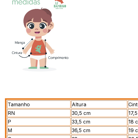
Tamanho
Altura
Cin
RN
30,5 cm
17,
P
33,5 cm
18 
M
36,5 cm
19 