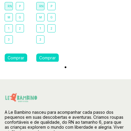
RN
P
RN
P
M
G
M
G
1
2
1
2
3
3
A Le Bambino nasceu para acompanhar cada passo dos
pequenos em suas descobertas e aventuras. Criamos roupas
confortáveis e de qualidade, do RN ao tamanho 6, para que
as crianças explorem o mundo com liberdade e alegria. Viver