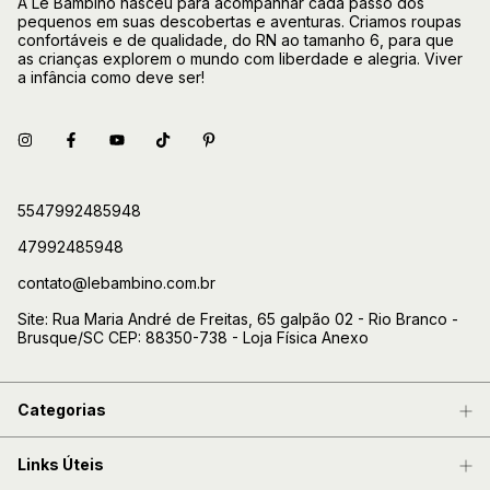
A Le Bambino nasceu para acompanhar cada passo dos
pequenos em suas descobertas e aventuras. Criamos roupas
confortáveis e de qualidade, do RN ao tamanho 6, para que
as crianças explorem o mundo com liberdade e alegria. Viver
a infância como deve ser!
5547992485948
47992485948
contato@lebambino.com.br
Site: Rua Maria André de Freitas, 65 galpão 02 - Rio Branco -
Brusque/SC CEP: 88350-738 - Loja Física Anexo
Categorias
Links Úteis