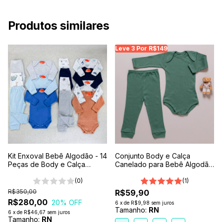
Produtos similares
Leve 3 Por R$149
Kit Enxoval Bebê Algodão - 14
Conjunto Body e Calça
Peças de Body e Calça
Canelado para Bebê Algodão
Sortido Menino
Antialérgico Verde Floresta
(0)
(1)
R$350,00
R$59,90
R$280,00
20
% OFF
6
x
de
R$9,98
sem juros
Tamanho:
RN
6
x
de
R$46,67
sem juros
Tamanho:
RN