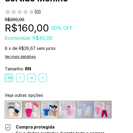
(0)
R$200,00
R$160,00
20
% OFF
Economize:
R$40,00
6
x de
R$26,67
sem juros
Ver mais detalhes
Tamanho:
RN
RN
P
M
G
Veja outras opções
Compra protegida