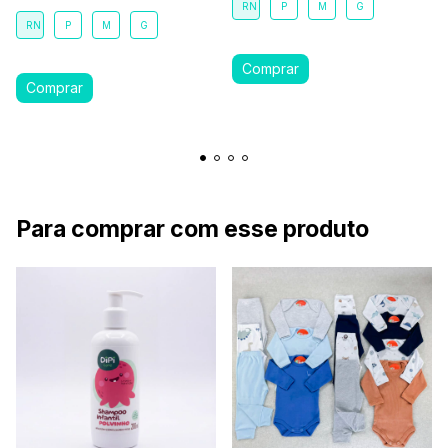
RN
P
M
G
RN
P
M
G
Para comprar com esse produto