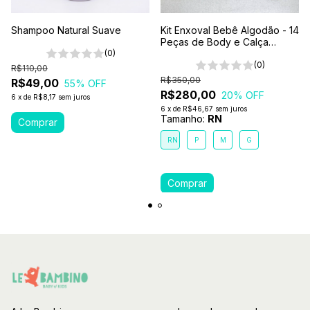
Shampoo Natural Suave
Kit Enxoval Bebê Algodão - 14
Peças de Body e Calça
(0)
Sortido Menino
(0)
R$110,00
R$350,00
R$49,00
55
% OFF
R$280,00
20
% OFF
6
x
de
R$8,17
sem juros
6
x
de
R$46,67
sem juros
Tamanho:
RN
RN
P
M
G