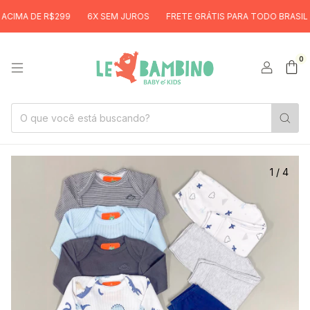
MA DE R$299
6X SEM JUROS
FRETE GRÁTIS PARA TODO BRASIL ACI
0
1
/
4