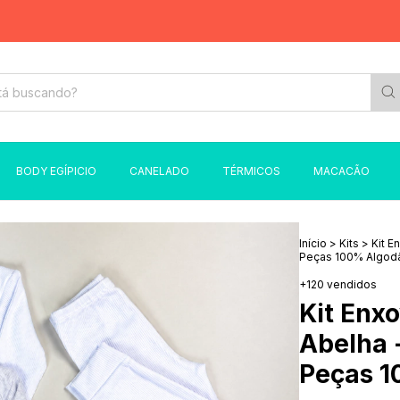
BODY EGÍPICIO
CANELADO
TÉRMICOS
MACACÃO
Início
>
Kits
>
Kit E
Peças 100% Algod
+120 vendidos
Kit Enxo
Abelha 
Peças 