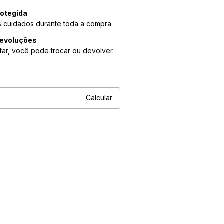
otegida
 cuidados durante toda a compra.
devoluções
tar, você pode trocar ou devolver.
P:
Alterar CEP
Calcular