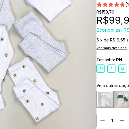
(1
R$159,70
R$99,
Economize:
R$
6
x de
R$16,65
s
Ver mais detalhes
Tamanho:
RN
RN
P
M
Veja outras opç