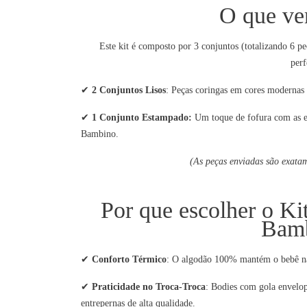
O que ve
Este kit é composto por 3 conjuntos (totalizando 6 p
perf
✔
2 Conjuntos Lisos
: Peças coringas em cores modernas 
✔
1 Conjunto Estampado:
Um toque de fofura com as es
Bambino.
(As peças enviadas são exatam
Por que escolher o Ki
Bam
✔
Conforto Térmico
: O algodão 100% mantém o bebê na 
✔
Praticidade no Troca-Troca
: Bodies com gola envelop
entrepernas de alta qualidade.