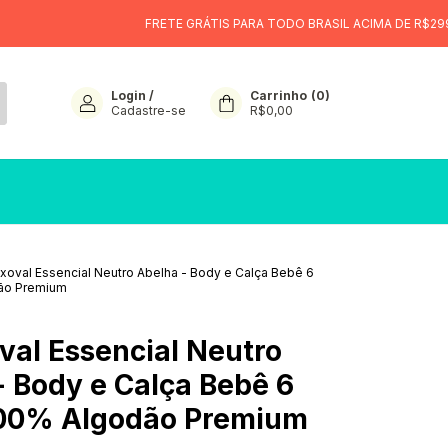
FRETE GRÁTIS PARA TODO BRASIL ACIMA DE R$299
6X 
Login
/
Carrinho
(
0
)
Cadastre-se
R$0,00
nxoval Essencial Neutro Abelha - Body e Calça Bebê 6
ão Premium
val Essencial Neutro
- Body e Calça Bebê 6
100% Algodão Premium