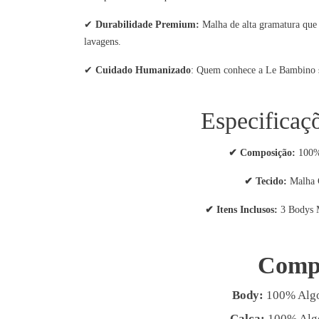
✔
Durabilidade Premium:
Malha de alta gramatura que
lavagens.
✔
Cuidado Humanizado
: Quem conhece a Le Bambino sa
Especificaç
✔
Composição:
100% 
✔
Tecido:
Malha 
✔
Itens Inclusos:
3 Bodys M
Comp
Body:
100% Algo
Calça:
100% Algo