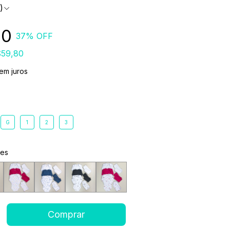
)
90
37
% OFF
59,80
em juros
G
1
2
3
ões