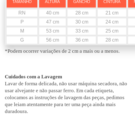
TAMANHO
ALTURA
GANCHO
CINTURA
RN
40 cm
28 cm
21 cm
P
47 cm
30 cm
24 cm
M
53 cm
33 cm
25 cm
G
56 cm
36 cm
28 cm
*Podem ocorrer variações de 2 cm a mais ou a menos.
Cuidados com a Lavagem
Lavar de forma delicada, não usar máquina secadora, não
usar alvejante e não passar ferro. Em cada etiqueta,
colocamos as instruções de lavagem das peças, pedimos
que leiam atentamente para ter uma peça ainda mais
duradoura.