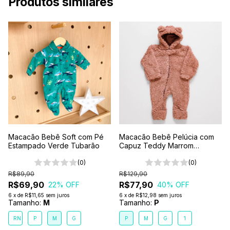
Produtos similares
Macacão Bebê Soft com Pé
Macacão Bebê Pelúcia com
Estampado Verde Tubarão
Capuz Teddy Marrom
Chocolate
(0)
(0)
R$89,90
R$129,90
R$69,90
R$77,90
22
% OFF
40
% OFF
6
x
de
R$11,65
sem juros
6
x
de
R$12,98
sem juros
Tamanho:
M
Tamanho:
P
RN
P
M
G
P
M
G
1