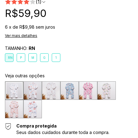
(1)
R$59,90
6
x de
R$9,98
sem juros
Ver mais detalhes
TAMANHO:
RN
RN
P
M
G
1
Veja outras opções
Compra protegida
Seus dados cuidados durante toda a compra.