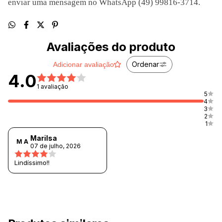
enviar uma mensagem no WhatsApp (49) 99816-3714.
Avaliações do produto
Ordenar
Adicionar avaliação
4.0
1 avaliação
5
4
3
2
1
Marilsa
M A
07 de julho, 2026
Lindíssimo!!