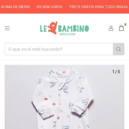
IMA DE R$299
6X SEM JUROS
FRETE GRÁTIS PARA TODO BRASIL AC
0
1
/
5