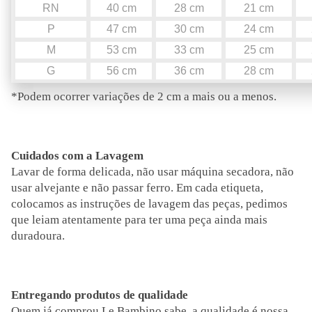
RN
40 cm
28 cm
21 cm
P
47 cm
30 cm
24 cm
M
53 cm
33 cm
25 cm
G
56 cm
36 cm
28 cm
*Podem ocorrer variações de 2 cm a mais ou a menos.
Cuidados com a Lavagem
Lavar de forma delicada, não usar máquina secadora, não
usar alvejante e não passar ferro. Em cada etiqueta,
colocamos as instruções de lavagem das peças, pedimos
que leiam atentamente para ter uma peça ainda mais
duradoura.
Entregando produtos de qualidade
Quem já comprou Le Bambino sabe, a qualidade é nossa