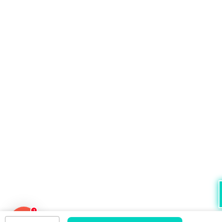
1
Ao navegar por este site
você aceita o uso de cookies
para agilizar a 