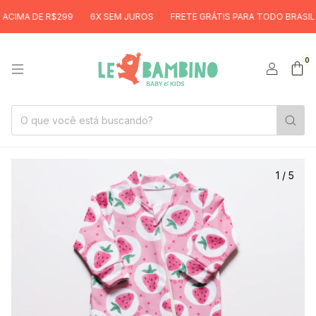
IMA DE R$299
6X SEM JUROS
FRETE GRÁTIS PARA TODO BRASIL ACI
0
1
/
5