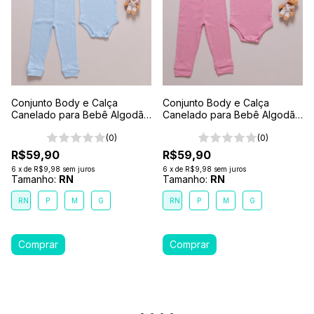
Conjunto Body e Calça
Conjunto Body e Calça
Canelado para Bebê Algodão
Canelado para Bebê Algodão
Antialérgico Azul Claro
Antialérgico Rosa Goiaba
(0)
(0)
R$59,90
R$59,90
6
x
de
R$9,98
sem juros
6
x
de
R$9,98
sem juros
Tamanho:
RN
Tamanho:
RN
RN
P
M
G
RN
P
M
G