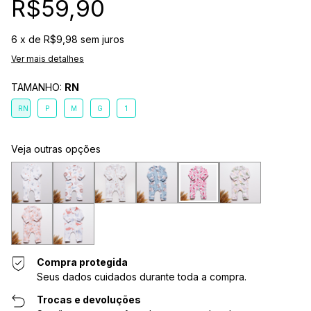
R$59,90
6
x de
R$9,98
sem juros
Ver mais detalhes
TAMANHO:
RN
RN
P
M
G
1
Veja outras opções
Compra protegida
Seus dados cuidados durante toda a compra.
Trocas e devoluções