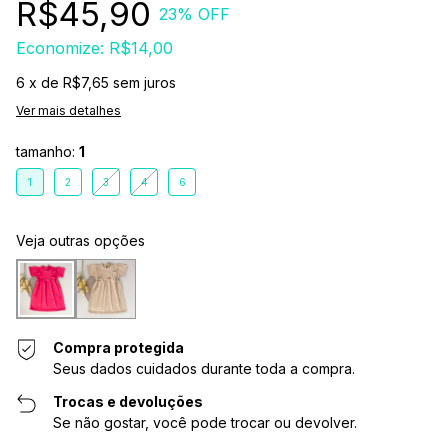
R$45,90
23
% OFF
Economize:
R$14,00
6
x de
R$7,65
sem juros
Ver mais detalhes
tamanho:
1
1
2
3
4
6
Veja outras opções
Compra protegida
Seus dados cuidados durante toda a compra.
Trocas e devoluções
Se não gostar, você pode trocar ou devolver.