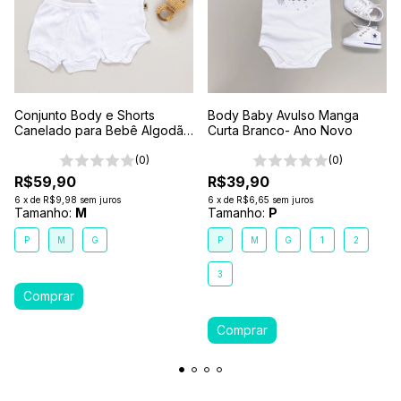
Conjunto Body e Shorts
Body Baby Avulso Manga
Canelado para Bebê Algodão
Curta Branco- Ano Novo
Antialérgico Branco
(0)
(0)
R$59,90
R$39,90
6
x
de
R$9,98
sem juros
6
x
de
R$6,65
sem juros
Tamanho:
M
Tamanho:
P
P
M
G
P
M
G
1
2
3