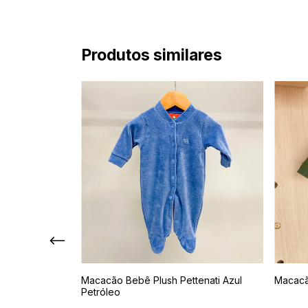
Produtos similares
 Pé Branco
Macacão Bebê Plush Pettenati Azul
Macacã
Petróleo
(0)