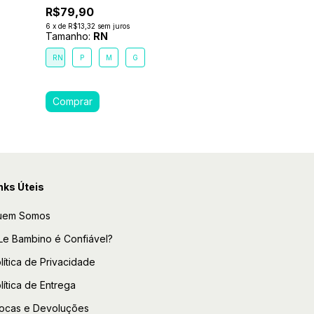
R$79,90
R$89,90
6
x
de
R$13,32
sem juros
Tamanho:
RN
R$69,90
22
6
x
de
R$11,65
sem j
RN
P
M
G
Tamanho:
M
RN
P
M
nks Úteis
uem Somos
Le Bambino é Confiável?
lítica de Privacidade
lítica de Entrega
ocas e Devoluções