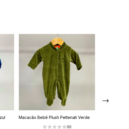
zul
Macacão Bebê Plush Pettenati Verde
Macacão Bebê 
Verde Tubarão
(0)