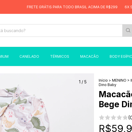
FRETE GRÁTIS PARA TODO BRASIL ACIMA DE R$299
6X SEM JU
MIUM
CANELADO
TÉRMICOS
MACACÃO
BODY EGÍPI
Início
>
MENINO
>
1
/
5
Dino Baby
Macacão
Bege Di
(
R$59,