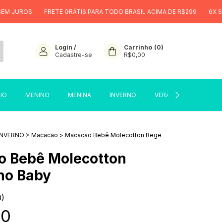
ROS
FRETE GRÁTIS PARA TODO BRASIL ACIMA DE R$299
6X SEM JUR
Login
/
Carrinho
(
0
)
Cadastre-se
R$0,00
CIO
MENINO
MENINA
INVERNO
VERÃO
SALE
INVERNO
>
Macacão
>
Macacão Bebê Molecotton Bege
 Bebê Molecotton
no Baby
0)
90