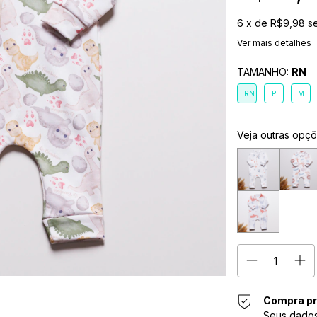
6
x de
R$9,98
s
Ver mais detalhes
TAMANHO:
RN
RN
P
M
Veja outras opç
Compra pr
Seus dados