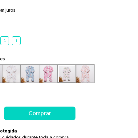
em juros
G
1
ões
otegida
 cuidados durante toda a compra.