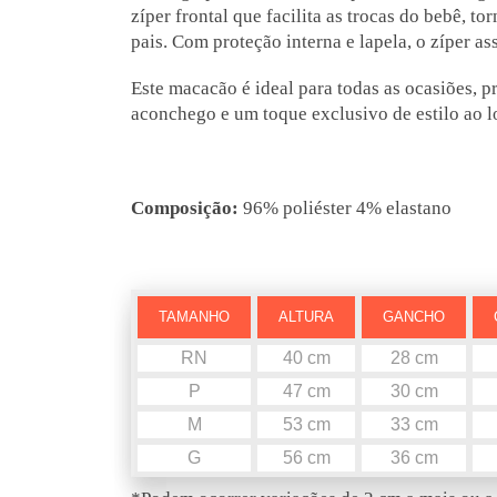
zíper frontal que facilita as trocas do bebê, 
pais. Com proteção interna e lapela, o zíper a
Este macacão é ideal para todas as ocasiões,
aconchego e um toque exclusivo de estilo ao l
Composição:
96% poliéster 4% elastano
TAMANHO
ALTURA
GANCHO
RN
40 cm
28 cm
P
47 cm
30 cm
M
53 cm
33 cm
G
56 cm
36 cm