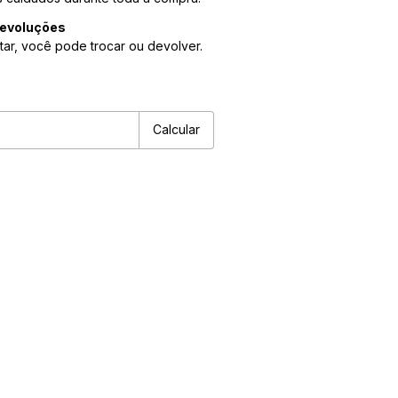
devoluções
tar, você pode trocar ou devolver.
P:
Alterar CEP
Calcular