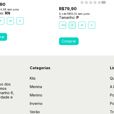
(0)
,90
R$79,90
14,98
sem juros
ho:
RN
6
x
de
R$13,32
sem juros
Tamanho:
P
P
M
G
RN
P
M
G
Categorias
Li
Kits
Q
so dos
Menina
A 
amos
manho 6,
Menino
Po
rdade e
Inverno
Po
Verão
Tr