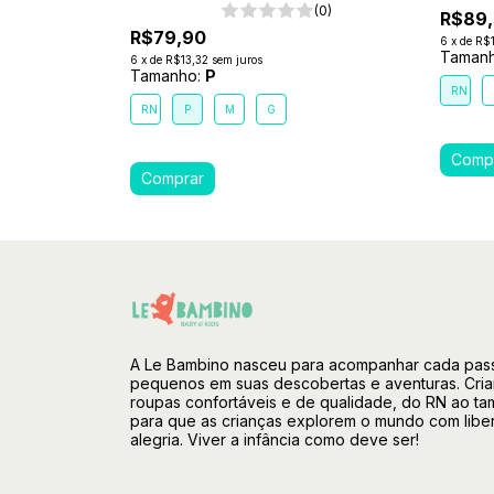
(0)
R$89
R$79,90
6
x
de
R$
Taman
6
x
de
R$13,32
sem juros
Tamanho:
P
RN
RN
P
M
G
A Le Bambino nasceu para acompanhar cada pas
pequenos em suas descobertas e aventuras. Cri
roupas confortáveis e de qualidade, do RN ao ta
para que as crianças explorem o mundo com libe
alegria. Viver a infância como deve ser!