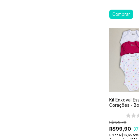
Kit Enxoval Es
Corações - Bo
Bebê 6 Peças
Premium
R$159,70
R$99,90
37
6
x
de
R$16,65
sem