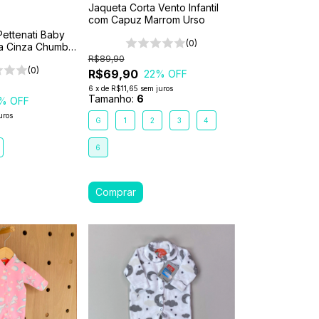
Jaqueta Corta Vento Infantil
com Capuz Marrom Urso
Pettenati Baby
(0)
a Cinza Chumbo
R$89,90
(0)
R$69,90
22
% OFF
6
x
de
R$11,65
sem juros
Tamanho:
6
% OFF
uros
G
1
2
3
4
6