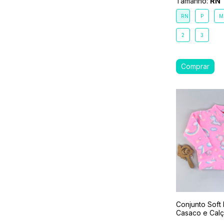
Tamanho:
RN
RN
P
M
2
3
Conjunto Soft 
Casaco e Cal
Unicórnio