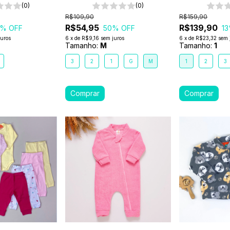
(0)
(0)
R$109,90
R$159,90
R$54,95
R$139,90
% OFF
50
% OFF
13
juros
6
x
de
R$9,16
sem juros
6
x
de
R$23,32
sem 
Tamanho:
M
Tamanho:
1
3
2
1
G
M
1
2
3