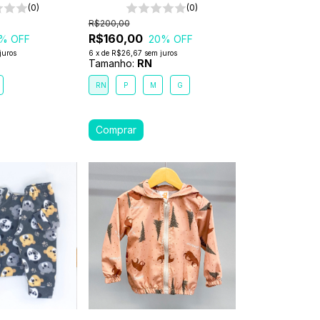
(0)
(0)
R$200,00
R$160,00
% OFF
20
% OFF
juros
6
x
de
R$26,67
sem juros
Tamanho:
RN
RN
P
M
G