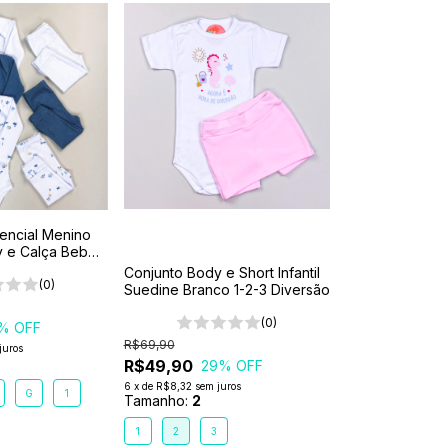
sencial Menino
 e Calça Bebê
 Algodão
Conjunto Body e Short Infantil
(0)
Suedine Branco 1-2-3 Diversão
(0)
% OFF
R$69,90
juros
R$49,90
29
% OFF
6
x
de
R$8,32
sem juros
G
1
Tamanho:
2
1
2
3