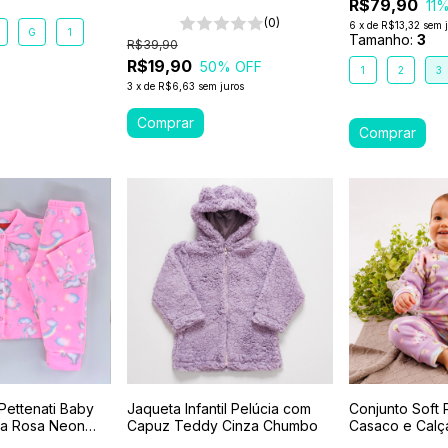
R$79,90
11
%
(0)
6
x
de
R$13,32
sem 
G
1
Tamanho:
3
R$39,90
R$19,90
50
% OFF
1
2
3
3
x
de
R$6,63
sem juros
Pettenati Baby
Jaqueta Infantil Pelúcia com
Conjunto Soft 
ça Rosa Neon
Capuz Teddy Cinza Chumbo
Casaco e Calça
1-2-3