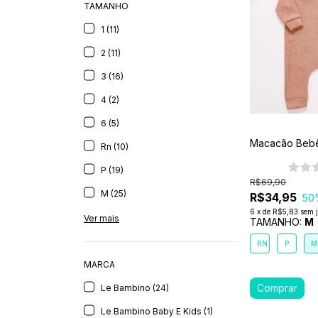
TAMANHO
1 (11)
2 (11)
3 (16)
4 (2)
6 (5)
Macacão Bebê
Rn (10)
P (19)
R$69,90
M (25)
R$34,95
50
6
x
de
R$5,83
sem 
Ver mais
TAMANHO:
M
RN
P
M
MARCA
Le Bambino (24)
Le Bambino Baby E Kids (1)