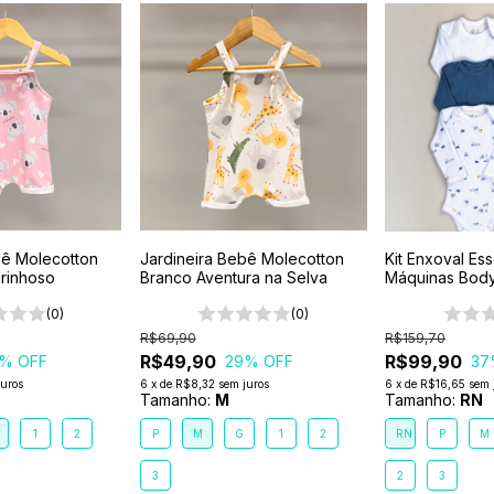
bê Molecotton
Jardineira Bebê Molecotton
Kit Enxoval Es
rinhoso
Branco Aventura na Selva
Máquinas Body
6 Peças 100%
(0)
(0)
Premium
R$69,90
R$159,70
R$49,90
R$99,90
% OFF
29
% OFF
37
juros
6
x
de
R$8,32
sem juros
6
x
de
R$16,65
sem 
Tamanho:
M
Tamanho:
RN
1
2
P
M
G
1
2
RN
P
M
3
2
3