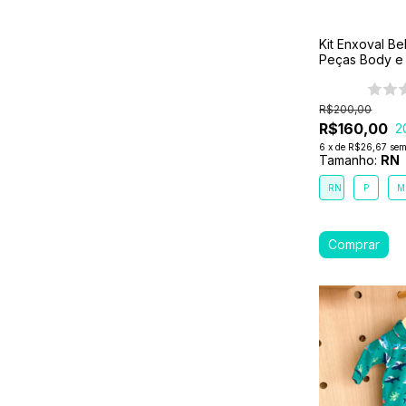
Kit Enxoval B
Peças Body e
SORTIDO
R$200,00
R$160,00
2
6
x
de
R$26,67
sem
Tamanho:
RN
RN
P
M