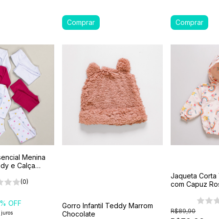
sencial Menina
dy e Calça
 100% Algodão
Jaqueta Corta V
(0)
com Capuz Ros
Arco-íris
% OFF
Gorro Infantil Teddy Marrom
R$89,90
 juros
Chocolate