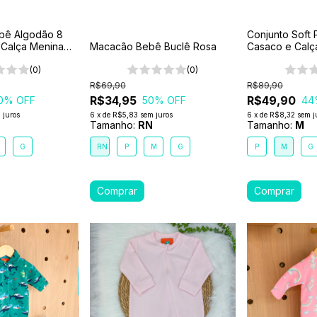
ebê Algodão 8
Conjunto Soft 
 Calça Menina
Macacão Bebê Buclê Rosa
Casaco e Calç
Urso
(0)
(0)
R$69,90
R$89,90
R$34,95
R$49,90
0
% OFF
50
% OFF
44
 juros
6
x
de
R$5,83
sem juros
6
x
de
R$8,32
sem j
Tamanho:
RN
Tamanho:
M
G
RN
P
M
G
P
M
G