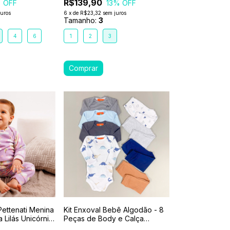
R$139,90
 OFF
13
% OFF
juros
6
x
de
R$23,32
sem juros
Tamanho:
3
4
6
1
2
3
Pettenati Menina
Kit Enxoval Bebê Algodão - 8
 Lilás Unicórnio
Peças de Body e Calça
Sortido Menino