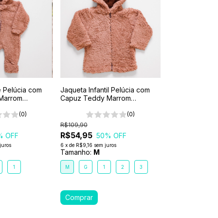
 Pelúcia com
Jaqueta Infantil Pelúcia com
Marrom
Capuz Teddy Marrom
Chocolate
(0)
(0)
R$109,90
R$54,95
% OFF
50
% OFF
juros
6
x
de
R$9,16
sem juros
Tamanho:
M
1
M
G
1
2
3