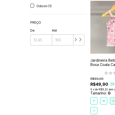
Odicon (1)
PREÇO
De
Até
Jardineira Be
Rosa Coala Ca
R$69,90
R$49,90
29
6
x
de
R$8,32
sem 
Tamanho:
G
P
M
G
3