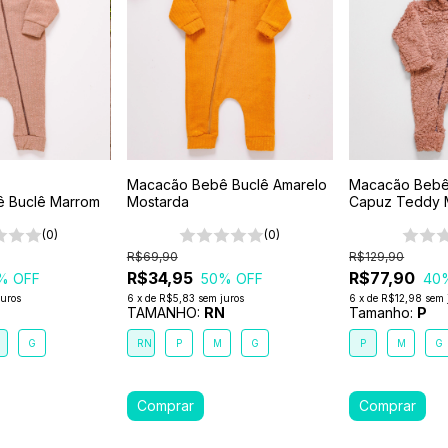
Macacão Bebê Buclê Amarelo
Macacão Bebê
 Buclê Marrom
Mostarda
Capuz Teddy 
Chocolate
(0)
(0)
R$69,90
R$129,90
R$34,95
R$77,90
% OFF
50
% OFF
40
juros
6
x
de
R$5,83
sem juros
6
x
de
R$12,98
sem 
TAMANHO:
RN
Tamanho:
P
G
RN
P
M
G
P
M
G