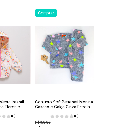
ento Infantil
Conjunto Soft Pettenati Menina
a Flores e
Casaco e Calça Cinza Estrela
1-2-3
(0)
(0)
R$159,90