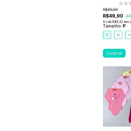
R$89,90
R$49,90
44
6
x
de
R$8,32
sem 
Tamanho:
P
P
M
G